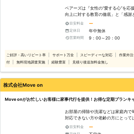
ベアーズは『女性の“愛する心”を応
向上に対する教育の徹底」と「感謝と
理念に掲げ、常に“お客様感動度120
ー
目安料金
ビス業界のリーディングカンパニー
年中無休
定休日
【安全】～登録スタッフ5200人～
9：00～20：00
営業時間
トップクラスのスタッフ体制でお待
サービスをご提供します。 【品質】
しなみ・笑顔といったマナー・マイ
ご好評・高いリピート率
サポート万全
スピーディーな対応
作業外注
ナルプログラム・実践研修を実施し
付
無料現地調査実施
経験豊富
見積り後追加料金無し
をもった、元気で明るい女性スタッ
す。 【感動】～お客様感動度120
り」を提供することがベアーズの努
り組みます。
株式会社Move on
Move onがお忙しいお客様に家事代行を提供！お得な定期プランキ
お部屋の掃除や洗濯などは家庭内で
対応できない方や老齢の方にとって
います。 そのようなときは、家事
ー
目安料金
Move onまでご相談ください。 
定休日