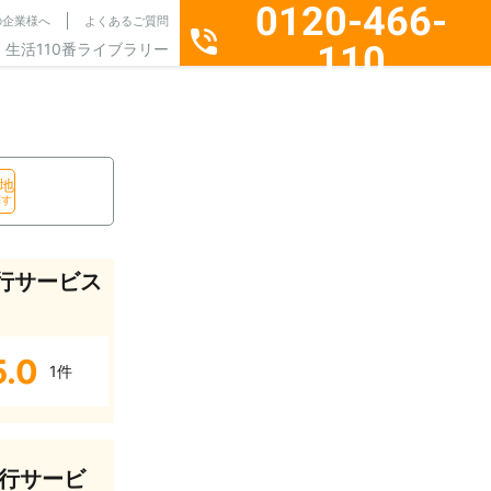
0120-466-
の企業様へ
よくあるご質問
110
生活110番ライブラリー
通話料無料・24時間365日受付
地
探す
行サービス
5.0
1件
行サービ