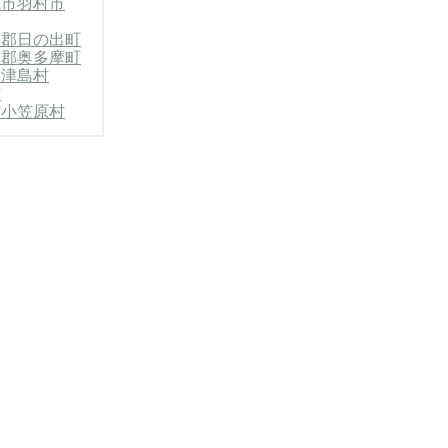
城市
羽村市
摩郡日の出町
摩郡奥多摩町
神津島村
村
村
小笠原村