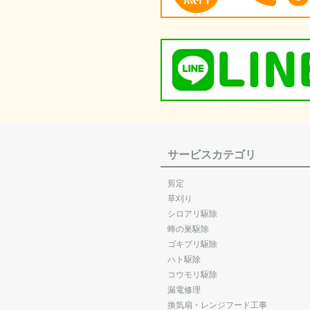
サービスカテゴリ
剪定
草刈り
シロアリ駆除
蜂の巣駆除
ゴキブリ駆除
ハト駆除
コウモリ駆除
漏電修理
換気扇・レンジフード工事