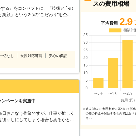
スの費用相場
援する』をコンセプトに、「技術と心の
笑顔」という2つの“こだわり”を企業
2.9
%”を目指しております。 家事代行サー
平均費用
として、以下をお約束いたします。
 ベアーズレディは全員直接雇用。 業界
たせすることなく細やかで真心を込めた
～徹底したスタッフ教育～ 挨拶・身だ
ンドから実技に至るまで、7つのオリジ
一切なし
女性対応可能
安心の保証
ています。高いホスピタリティマインド
フ＝ベアーズレディがお伺いいたしま
%の追及～ 「家事」ではなく「心のゆと
め。すべての方の笑顔のために全力で取
ャンペーンを実施中
過去3年のご利⽤料⾦に基づいて算
※
毎日おこなう作業ですが、仕事が忙しく
の際の料⾦を保証するものではあり
さい。
は後回しにしてしまう場合もあるかと思
代行サービスを展開している株式会社
キッチン・トイレ・浴室・洗面所の水回り