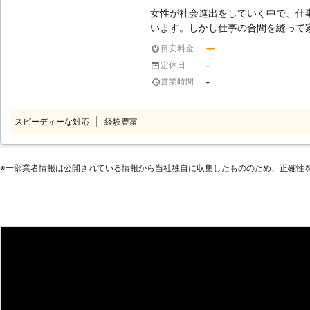
女性が社会進出をしていく中で、仕
います。しかし仕事の合間を縫って
耗してしまうでしょう。いつの間に
ー
目安料金
ができないという状況になりがちです。 毎日が忙しくて、自分の
-
定休日
れないというお客様は「株式会社On
-
営業時間
事を責任もって代行いたします。 ●幅広い代行サービスに対応可能！家の
中のお掃除はおまかせください 弊
行サービスの種類です。基本的な部屋
スピーディーな対応
経験豊富
エアコン/キッチン/お風呂のお掃除に対応をし
呂などの水回りは頻繁に使うので、
がちです。水回りの汚れが気になる
※⼀部業者情報は公開されている情報から当社独⾃に収集したもののため、正確性
てご依頼いただけたらと思います。 ●依頼をされたことに感謝を込めた作
業で対応をいたします 家事代行と
おこなうサービスです。そのためお
力が大事になってきます。 例えば家事代行サービスに来たスタッフの対応
が悪く、失礼な態度を取る人だった
に感じて家に挙げたくなくなるでしょう。 弊社は依頼された仕
込めることがモットーです。ひとつ
関わる人が皆幸せになれる業者であ
てご利用くださいませ。 ●終わりに 家事代行を依頼することで、お客様自
身が自由に使える時間が増えます。