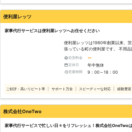
1階に下ろしたい」という作業も私
場であれば車を使った移動も対応しますよ。 大きな荷物を
運ぶのは身体を傷める原因になるだ
便利屋レッツ
原因になってしまうことも。無理を
い！ 【実際の施工実績（一例）】 〇神奈川県横浜市 依頼内容：大きな荷物
家事代行サービスは便利屋レッツへお任せください
を階段で9階まで運んでほしい 料金：
空き家の軽い掃除をしてほしい 料金：1
便利屋レッツは1980年創業以来、
応じて料金は変動します。 【お庭仕事も得意です！植木業経験のあるスタ
張っている町の便利屋です。 不用
ッフが対応】 当店には植木業に従
り、剪定、ハチ駆除、引越し、エア
ー
目安料金
や伐採・草刈りなどお庭仕事もプロ
行サービスなど承っています。 長
を併せて依頼できますので、1度に
年中無休
定休日
し、「お客様の困ったこと」「手伝
かり、気持ちもリフレッシュします
9：00～18：00
営業時間
す。 【家事代行サービス】 こんなときは、便利屋レッツへお任せくださ
相談も承っていますので、まずはご連絡ください。 
い。 ・買い物へ代わに行ってほしい
とアグレッシブさで小さな家事から
たいとき。 ・ちょっとした雑用をお
ご好評・高いリピート率
サポート万全
都新宿区で家事代行業者をお探しな
スピーディーな対応
経験豊富
ないので代わりに家の中の掃除をしてほしいとき。 
さい。お待ちしております。
ーは、安心・親切・低料金です！ 
ほしい」ときに一番に思い出しても
ています！ お客様と末永くお付き
株式会社OneTwo
誠心誠意心を込めて対応しています
家事代行サービスで忙しい日々をリフレッシュ！株式会社OneTwo