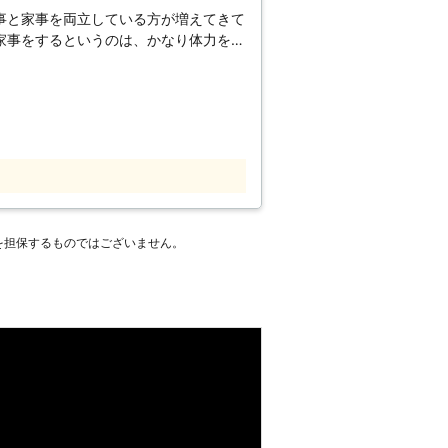
事と家事を両立している方が増えてきて
家事をするというのは、かなり体力を消
か自分の時間が取れずに、リフレッシュ
時間が取
eTwo」にご相談ください。お客様の家
社の強みとして挙げられるのが幅広い代
の お掃除/料理/その他雑務のみならず
ております。 キッチンやお風
カビや水垢などの汚れが溜まってしまい
という方は、ぜひ家事代行と掃除を併せ
を担保するものではございません。
いうとお客様の自宅に上がって、作業を
客様のもとにお伺いするスタッフの対応
らどうでしょうか。お客様はきっと不快
事に感謝を
ひとつの仕事を丁寧におこない、弊社に
ると自負しておりますので、ぜひ信頼し
日々忙しくされるお客様にとって、時々