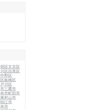
新宿区
文京区
品川区
目黒区
区
中野区
川区
板橋区
江戸川区
野市
三鷹市
調布市
町田市
市
東村山市
市
狛江市
留米市