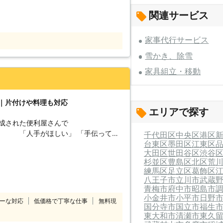
い物代行に至るまで一般的な家事にも対
関連サービス
い、生活用品の買い物をするのが面倒」
onの家事代行サービスをご利用くださ
家事代行サービス
雪かき、除雪
月4回8時間のプランの2種類があり、月
間は3,380円で作業を承っています。 さ
家具組立・移動
利用後に翌日までの定期プランのお申込み
月4回8時間が2,900円に減額。 柔軟な
りますので、家事代行のことで何かあり
ト｜片付けや料理も対応
エリアで探す
 整理収納のノウハウを学んだスタッフ
構成された便利屋さんで
探すためのタイムロスをなくし、心にゆ
しい」 「手伝ってほ
千代田区
中央区
港区
代行サービスに対応するのは女性スタッ
台東区
墨田区
江東区
い！家事代行から簡単な作業のお手伝い
や男性スタッフを家に上げるのに抵抗が
大田区
世田谷区
渋谷
 住まいの片付けのことで何かありまし
杉並区
豊島区
北区
荒
活気あるサービスが強みです。家事代行
練馬区
足立区
葛飾区
onは、東京都
い・引越しのお手伝いなど幅広く対応し
八王子市
立川市
武蔵
ります。 夫婦共働きで忙しいご家庭や
青梅市
府中市
昭島市
に私達の家事代行サービスをご利用くだ
ください。フレッシュなスタッフがお客
小金井市
小平市
日野
ーな対応
低価格で丁寧な仕事
無料現
国分寺市
国立市
福生
東大和市
清瀬市
東久
濯機を移動したい」「ベッドを2階から