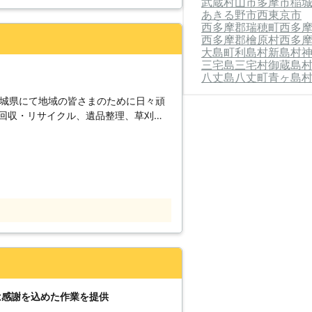
武蔵村山市
多摩市
稲
たちにお任せを！建物内はもちろん、近
あきる野市
西東京市
お客様ご自身で
西多摩郡瑞穂町
西多
けでなく家具や家電、建物の故障や傷の
西多摩郡檜原村
西多
せずYKプロジェクトに頼ってくださ
大島町
利島村
新島村
三宅島三宅村
御蔵島
八丈島八丈町
青ヶ島
48,000円 〇東京都町田市 依頼内容：
0,000円 ※税込価格です。 ※状況に
茨城県にて地域の皆さまのために日々頑
品回収・リサイクル、遺品整理、草刈
事していたスタッフがいますので、剪定
コン工事、ハウスクリーニング、家事代
の技を実感いただけます。 複数の作業
年の経験で培ったノウハウを存分に生か
まとめておこなうと目に見えて変化がわ
ってほしいこと」などを解決いたしま
。「こんなこと依頼できる？」というご
YKプロジェクトは若さ
とき。 ・車がないので送迎をお願いし
力仕事までウ引き受けいたします。東京
願いしたいとき。 ・掃除をする時間が
ら、ぜひYKプロジェクトにご依頼くだ
便利屋レッツのモット
お客様が何か「困ったこと」「手伝って
らえるくらい町の頼れる便利屋を目指し
合い頂ける便利屋として、スタッフ一同
！
は感謝を込めた作業を提供