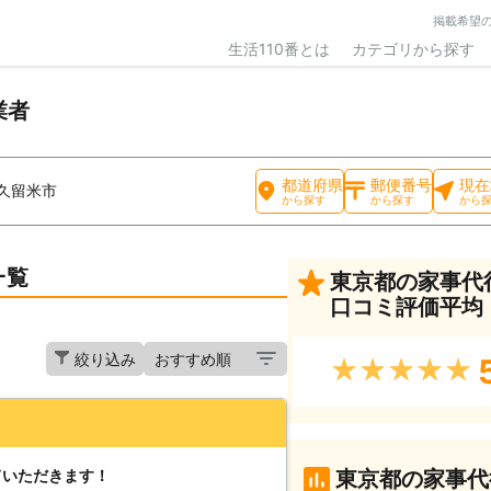
掲載希望
生活110番とは
カテゴリから探す
業者
都道府県
郵便番号
現在
久留米市
から探す
から探す
から
一覧
東京都の家事代
口コミ評価平均
絞り込み
★★★★★
ていただきます！
東京都の家事代