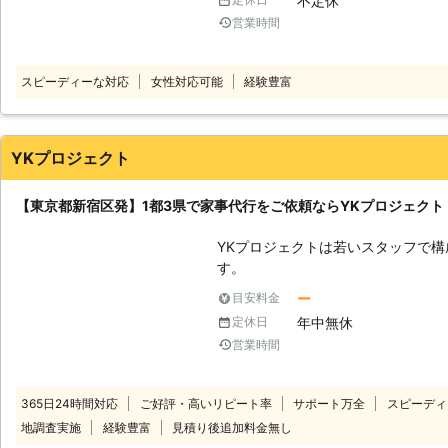
不定休
清掃から、洗濯やクリーニング、買
営業時間
応しております。 「お部屋が汚れてきたけど、掃除をしている時間が取れ
ない」 「車の免許を返納してしま
このようなときは、株式会社Move 
スピーディーな対応
女性対応可能
経験豊富
い。 ●お得な定期プラン即日契約キャンペーンも実施中！ 定期プランキャ
ンペーンは、月2回4時間のプランと
2回4時間は3,580円で、月4回8時
らに1回2時間のお試しプランをご
YKプロジェクト
でさらに月2回4時間が3,100円に、
プラン体制をお客様にご提案してお
【東京都新宿区発】1都3県で家事代行をご依頼ならYKプロジェク
ましたらお気軽にご相談ください。 ●対応するのは整理収納アドバイザー
資格講座を経験した女性スタッフ！
YKプロジェクトは若いスタッフで
が効率よく片付けをおこない、物を
す。 「人手がほ
とりを提供いたします。 また家事
しい」 そんなときはお任せくださ
ー
目安料金
フ限定ですので、一人暮らしの女性
をおこなっています。 【フレッシュな力でお手伝い！家事全般お任せを】
年中無休
定休日
ある方も安心してお任せできます。
私たちYKプロジェクトは若い力で
たら、お気軽に私達にお申し付けください。 株式会社Move 
営業時間
でお掃除や料理から買い物のお手伝
23区を中心に関東地方で対応してお
ています。 日常のちょっとした困りごとから、人手がほしいときのお手伝
独身で家事が苦手な方など、お気軽
い要員など、お客様の自由にご依頼
365日24時間対応
ご好評・高いリピート率
サポート万全
スピーディ
さい。
様の力になりますよ。 【力仕事もお手のもの！大型家電の移動も承りま
地調査実施
経験豊富
見積り後追加料金無し
す】 模様替えやお引越しなどで「洗