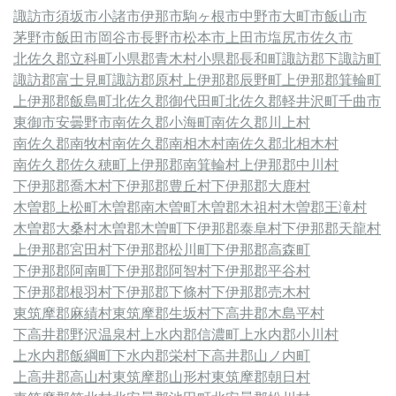
諏訪市
須坂市
小諸市
伊那市
駒ヶ根市
中野市
大町市
飯山市
茅野市
飯田市
岡谷市
長野市
松本市
上田市
塩尻市
佐久市
北佐久郡立科町
小県郡青木村
小県郡長和町
諏訪郡下諏訪町
諏訪郡富士見町
諏訪郡原村
上伊那郡辰野町
上伊那郡箕輪町
上伊那郡飯島町
北佐久郡御代田町
北佐久郡軽井沢町
千曲市
東御市
安曇野市
南佐久郡小海町
南佐久郡川上村
南佐久郡南牧村
南佐久郡南相木村
南佐久郡北相木村
南佐久郡佐久穂町
上伊那郡南箕輪村
上伊那郡中川村
下伊那郡喬木村
下伊那郡豊丘村
下伊那郡大鹿村
木曽郡上松町
木曽郡南木曽町
木曽郡木祖村
木曽郡王滝村
木曽郡大桑村
木曽郡木曽町
下伊那郡泰阜村
下伊那郡天龍村
上伊那郡宮田村
下伊那郡松川町
下伊那郡高森町
下伊那郡阿南町
下伊那郡阿智村
下伊那郡平谷村
下伊那郡根羽村
下伊那郡下條村
下伊那郡売木村
東筑摩郡麻績村
東筑摩郡生坂村
下高井郡木島平村
下高井郡野沢温泉村
上水内郡信濃町
上水内郡小川村
上水内郡飯綱町
下水内郡栄村
下高井郡山ノ内町
上高井郡高山村
東筑摩郡山形村
東筑摩郡朝日村