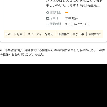
シンユウはどんなに小さなことでもお
手伝いをいたします！ 毎日も生活の
中で「ちょっとした人手が欲しい」と
ー
目安料金
き、ありませんか？ 体を動かせない
年中無休
定休日
ときの買い物や、一人暮らしの家具移
9：00～22：00
営業時間
動、テレビや電気機器の設置方法がわ
からない、時間がなくて掃除や家のこ
サポート万全
スピーディーな対応
低価格で丁寧な仕事
経験豊富
とが手に負えない……などなど。 そん
な時は無理をせず、ぜひシンユウをお
頼りください。 弊社はお客様のお困
りごとなら どんなに小さなことで
※⼀部業者情報は公開されている情報から当社独⾃に収集したもののため、正確性
を担保するものではございません。
も、少し困難なことでも、親切丁寧を
モットーにご対応いたします！ ◆家
事代行サービス、行っております
「仕事が忙しくて時間がない！」
「体をこわしてしまって家のことがで
きない……」 「長期家をあけなくては
ならなくなった」 こんなとき、ちょ
っとした手伝いが必要に感じたことは
ありませんか？ 高齢の親御さまの声
かけや、ペットのお世話、お庭の掃除
や送迎など、ちょっとしたことのご負