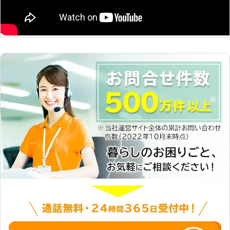
担を軽減するお手伝いもシンユウはい
たします。 どんなに小さなことでも
結構です。ご安心してお任せくださ
い。 創業12年、みなさまよりご信頼
をいただいております。 その他、ハ
ウスクリーニングや家具の組み立て、
不用品回収や引っ越し作業、雪かきな
どにもご対応しています。 ご遠慮な
く、なんでもお申しつけください！