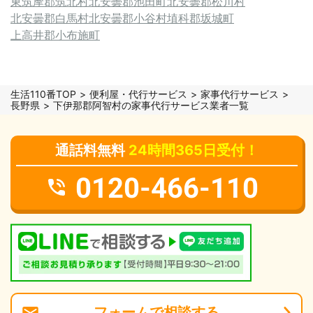
東筑摩郡筑北村
北安曇郡池田町
北安曇郡松川村
北安曇郡白馬村
北安曇郡小谷村
埴科郡坂城町
上高井郡小布施町
生活110番TOP
便利屋・代行サービス
家事代行サービス
長野県
下伊那郡阿智村の家事代行サービス業者一覧
通話料無料
24時間365日受付！
0120-466-110
フォーム
で
相談
する