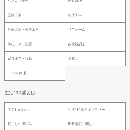
パソコン修理
家具修理
屋根工事
解体工事
外壁塗装・外壁工事
リフォーム
防犯カメラ設置
盗聴器調査
家具組立・移動
引越し
iPhone修理
生活110番とは
生活110番とは
生活110番ライブラリー
暮らしの用語集
掲載情報に関して