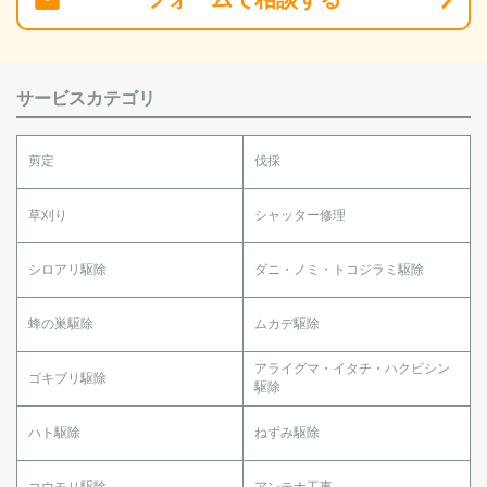
サービスカテゴリ
剪定
伐採
草刈り
シャッター修理
シロアリ駆除
ダニ・ノミ・トコジラミ駆除
蜂の巣駆除
ムカデ駆除
アライグマ・イタチ・ハクビシン
ゴキブリ駆除
駆除
ハト駆除
ねずみ駆除
コウモリ駆除
アンテナ工事