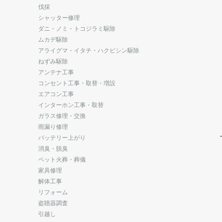
伐採
シャッター修理
ダニ・ノミ・トコジラミ駆除
ムカデ駆除
アライグマ・イタチ・ハクビシン駆除
ねずみ駆除
アンテナ工事
コンセント工事・取替・増設
エアコン工事
インターホン工事・取替
ガラス修理・交換
雨漏り修理
バッテリー上がり
消臭・脱臭
ペット火葬・葬儀
家具修理
解体工事
リフォーム
盗聴器調査
引越し