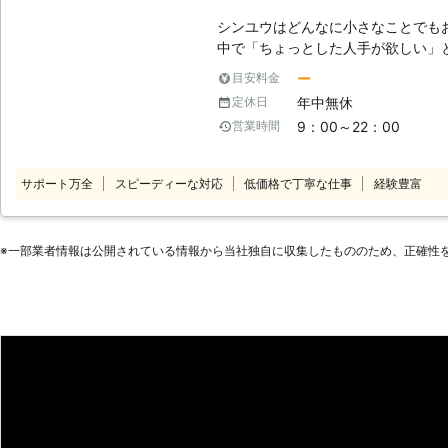
シンユウはどんなに小さなことでも
中で「ちょっとした人手が欲しい」
ときの買い物や、一人暮らしの家具
ー
目安料金
からない、時間がなくて掃除や家の
年中無休
定休日
な時は無理をせず、ぜひシンユウを
9：00～22：00
営業時間
りごとなら どんなに小さなことで
ットーにご対応いたします！ ◆家事代行サービス、行っております 「仕事
が忙しくて時間がない！」 「体を
サポート万全
スピーディーな対応
低価格で丁寧な仕事
経験豊富
い……」 「長期家をあけなくてはな
した手伝いが必要に感じたことはあ
や、ペットのお世話、お庭の掃除や
※⼀部業者情報は公開されている情報から当社独⾃に収集したもののため、正確性
軽減するお手伝いもシンユウはいた
です。ご安心してお任せください。 
だいております。 その他、ハウスクリーニングや家具の組み立て、不用品
回収や引っ越し作業、雪かきなどに
んでもお申しつけください！