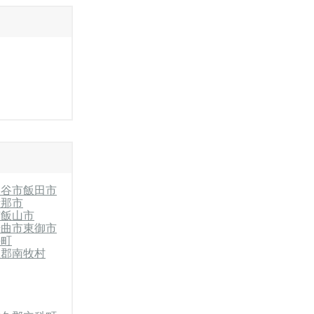
岡谷市
飯田市
伊那市
市
飯山市
千曲市
東御市
海町
久郡南牧村