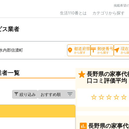
掲載希望
生活110番とは
カテゴリから探す
ビス業者
都道府県
郵便番号
現在
水内郡信濃町
から探す
から探す
から
業者一覧
長野県の家事代
口コミ評価平均
絞り込み
★★★★★
長野県の家事代