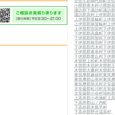
北佐久郡御代田町
北
小県郡青木村
小県郡
諏訪郡下諏訪町
諏訪
諏訪郡原村
上伊那郡
上伊那郡箕輪町
上伊
上伊那郡南箕輪村
上
上伊那郡宮田村
下伊
下伊那郡高森町
下伊
下伊那郡阿智村
下伊
下伊那郡根羽村
下伊
下伊那郡売木村
下伊
下伊那郡泰阜村
下伊
下伊那郡豊丘村
下伊
木曽郡上松町
木曽郡
木曽郡木祖村
木曽郡
木曽郡大桑村
木曽郡
東筑摩郡麻績村
東筑
東筑摩郡山形村
東筑
東筑摩郡筑北村
北安
北安曇郡松川村
北安
北安曇郡小谷村
埴科
上高井郡小布施町
上
下高井郡山ノ内町
下高井郡木島平村
下高井郡野沢温泉村