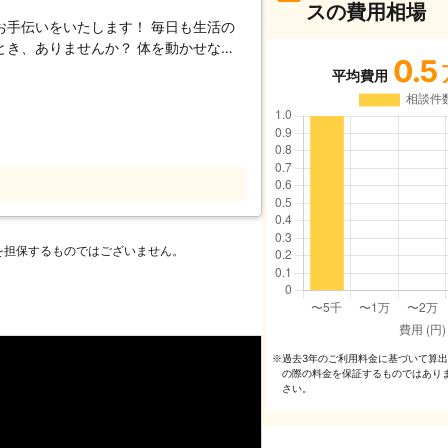
スの費用相場
お手伝いをいたします！ 毎日も生活の
とき、ありませんか？ 体を動かせない
0.5
移動、テレビや電気機器の設置方法がわ
平均費用
ことが手に負えない……などなど。 そん
お頼りください。 弊社はお客様のお困
も、少し困難なことでも、親切丁寧をモ
こわしてしまって家のことができな
らなくなった」 こんなとき、ちょっと
りませんか？ 高齢の親御さまの声かけ
送迎など、ちょっとしたことのご負担を
を担保するものではございません。
します。 どんなに小さなことでも結構
創業12年、みなさまよりご信頼をいた
もご対応しています。 ご遠慮なく、な
過去3年のご利⽤料⾦に基づいて算
※
の際の料⾦を保証するものではあり
さい。