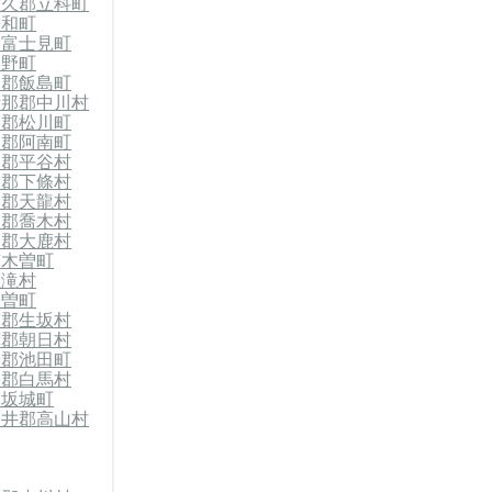
佐久郡立科町
長和町
郡富士見町
辰野町
那郡飯島町
伊那郡中川村
那郡松川町
那郡阿南町
那郡平谷村
那郡下條村
那郡天龍村
那郡喬木村
那郡大鹿村
南木曽町
王滝村
木曽町
摩郡生坂村
摩郡朝日村
曇郡池田町
曇郡白馬村
郡坂城町
高井郡高山村