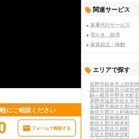
関連サービス
家事代行サービス
雪かき、除雪
家具組立・移動
エリアで探す
長野市
松本市
上田市
諏訪市
須坂市
小諸市
駒ヶ根市
中野市
大町
茅野市
塩尻市
佐久市
安曇野市
南佐久郡小
気軽にご相談ください
南佐久郡川上村
南佐
南佐久郡南相木村
0
南佐久郡北相木村
フォームで相談する
南佐久郡佐久穂町
北佐久郡軽井沢町