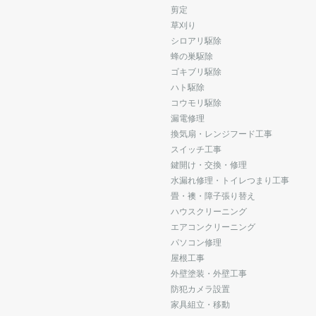
剪定
草刈り
シロアリ駆除
蜂の巣駆除
ゴキブリ駆除
ハト駆除
コウモリ駆除
漏電修理
換気扇・レンジフード工事
スイッチ工事
鍵開け・交換・修理
水漏れ修理・トイレつまり工事
畳・襖・障子張り替え
ハウスクリーニング
エアコンクリーニング
パソコン修理
屋根工事
外壁塗装・外壁工事
防犯カメラ設置
家具組立・移動