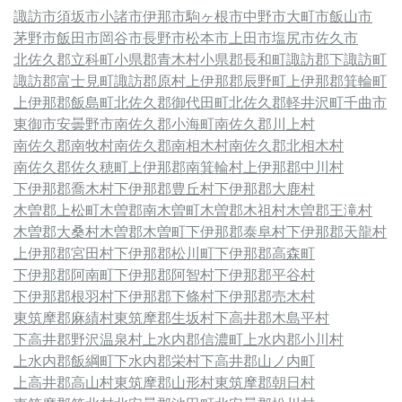
諏訪市
須坂市
小諸市
伊那市
駒ヶ根市
中野市
大町市
飯山市
茅野市
飯田市
岡谷市
長野市
松本市
上田市
塩尻市
佐久市
北佐久郡立科町
小県郡青木村
小県郡長和町
諏訪郡下諏訪町
諏訪郡富士見町
諏訪郡原村
上伊那郡辰野町
上伊那郡箕輪町
上伊那郡飯島町
北佐久郡御代田町
北佐久郡軽井沢町
千曲市
東御市
安曇野市
南佐久郡小海町
南佐久郡川上村
南佐久郡南牧村
南佐久郡南相木村
南佐久郡北相木村
南佐久郡佐久穂町
上伊那郡南箕輪村
上伊那郡中川村
下伊那郡喬木村
下伊那郡豊丘村
下伊那郡大鹿村
木曽郡上松町
木曽郡南木曽町
木曽郡木祖村
木曽郡王滝村
木曽郡大桑村
木曽郡木曽町
下伊那郡泰阜村
下伊那郡天龍村
上伊那郡宮田村
下伊那郡松川町
下伊那郡高森町
下伊那郡阿南町
下伊那郡阿智村
下伊那郡平谷村
下伊那郡根羽村
下伊那郡下條村
下伊那郡売木村
東筑摩郡麻績村
東筑摩郡生坂村
下高井郡木島平村
下高井郡野沢温泉村
上水内郡信濃町
上水内郡小川村
上水内郡飯綱町
下水内郡栄村
下高井郡山ノ内町
上高井郡高山村
東筑摩郡山形村
東筑摩郡朝日村