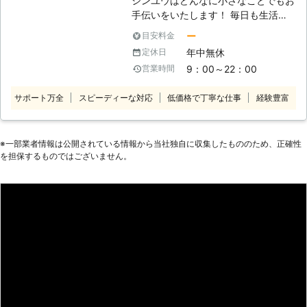
シンユウはどんなに小さなことでもお
手伝いをいたします！ 毎日も生活の
中で「ちょっとした人手が欲しい」と
ー
目安料金
き、ありませんか？ 体を動かせない
年中無休
定休日
ときの買い物や、一人暮らしの家具移
9：00～22：00
営業時間
動、テレビや電気機器の設置方法がわ
からない、時間がなくて掃除や家のこ
サポート万全
スピーディーな対応
低価格で丁寧な仕事
経験豊富
とが手に負えない……などなど。 そん
な時は無理をせず、ぜひシンユウをお
頼りください。 弊社はお客様のお困
りごとなら どんなに小さなことで
※⼀部業者情報は公開されている情報から当社独⾃に収集したもののため、正確性
を担保するものではございません。
も、少し困難なことでも、親切丁寧を
モットーにご対応いたします！ ◆家
事代行サービス、行っております
「仕事が忙しくて時間がない！」
「体をこわしてしまって家のことがで
きない……」 「長期家をあけなくては
ならなくなった」 こんなとき、ちょ
っとした手伝いが必要に感じたことは
ありませんか？ 高齢の親御さまの声
かけや、ペットのお世話、お庭の掃除
や送迎など、ちょっとしたことのご負