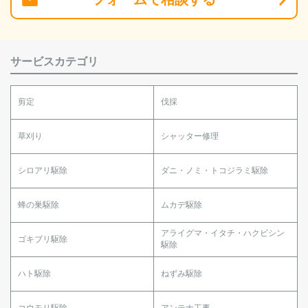
サービスカテゴリ
剪定
伐採
草刈り
シャッター修理
シロアリ駆除
ダニ・ノミ・トコジラミ駆除
蜂の巣駆除
ムカデ駆除
アライグマ・イタチ・ハクビシン
ゴキブリ駆除
駆除
ハト駆除
ねずみ駆除
コウモリ駆除
アンテナ工事