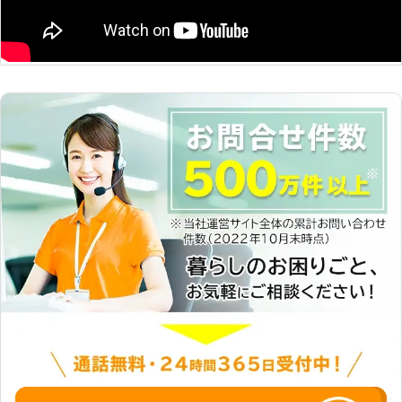
担を軽減するお手伝いもシンユウはい
たします。 どんなに小さなことでも
結構です。ご安心してお任せくださ
い。 創業12年、みなさまよりご信頼
をいただいております。 その他、ハ
ウスクリーニングや家具の組み立て、
不用品回収や引っ越し作業、雪かきな
どにもご対応しています。 ご遠慮な
く、なんでもお申しつけください！