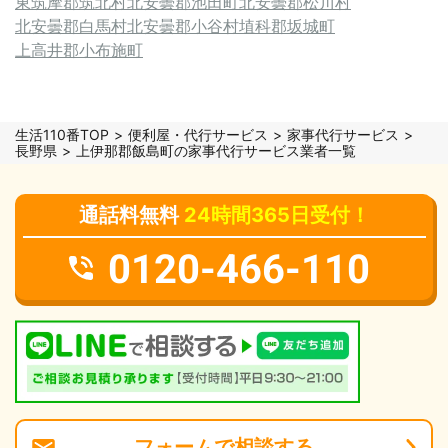
東筑摩郡筑北村
北安曇郡池田町
北安曇郡松川村
北安曇郡白馬村
北安曇郡小谷村
埴科郡坂城町
上高井郡小布施町
生活110番TOP
便利屋・代行サービス
家事代行サービス
長野県
上伊那郡飯島町の家事代行サービス業者一覧
通話料無料
24時間365日受付！
0120-466-110
フォーム
で
相談
する