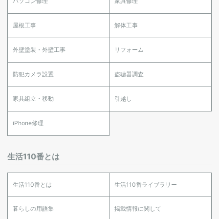
パソコン修理
家具修理
屋根工事
解体工事
外壁塗装・外壁工事
リフォーム
防犯カメラ設置
盗聴器調査
家具組立・移動
引越し
iPhone修理
生活110番とは
生活110番とは
生活110番ライブラリー
暮らしの用語集
掲載情報に関して