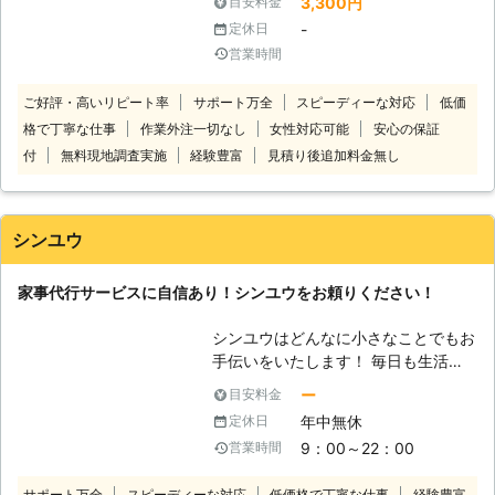
3,300円
目安料金
リビング、風呂、トイレ 掃除機、
-
定休日
窓ふき、洗い物など ★洗濯：洗濯干
営業時間
し、おたたみ、アイロンなど ★整理
整頓：模様替え、衣替え、一人で
ご好評・高いリピート率
サポート万全
スピーディーな対応
低価
できない作業、買った家具の組み立て
格で丁寧な仕事
作業外注一切なし
女性対応可能
安心の保証
など ★その他：買い物、病院、趣味
などの同行 お客様の様々なお悩みを
付
無料現地調査実施
経験豊富
見積り後追加料金無し
解決します！ ■■■■■■■ 料金体
系 ■■■■■■■ ①2時間 5,800
円～ 3時間 8,100円～ ②交通
シンユウ
費 1,000円 ③駐車場が無い場合も
パーキング代 以上 ※追加料金は一切
家事代行サービスに自信あり！シンユウをお頼りください！
かかりません 相談だけでもＯｋで
す。 ぜひご連絡下さい
シンユウはどんなに小さなことでもお
★★★★★★★★★★★★★★★
手伝いをいたします！ 毎日も生活の
★★★★★ 仕事でつかれて掃除や洗
中で「ちょっとした人手が欲しい」と
濯・料理ができない →料理が得意な
ー
目安料金
き、ありませんか？ 体を動かせない
スタッフが多数在籍！ →定期的にご
年中無休
定休日
ときの買い物や、一人暮らしの家具移
利用頂くと生活が楽になります
9：00～22：00
営業時間
動、テレビや電気機器の設置方法がわ
★★★★★★★★★★★★★★★
からない、時間がなくて掃除や家のこ
★★★★★ 部屋の模様替え、衣服の
サポート万全
スピーディーな対応
低価格で丁寧な仕事
経験豊富