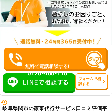
無料で電話相談する!
0120-466-110
フォーム
で
相
談
する
岐阜県関市の家事代行サービス口コミ評価平