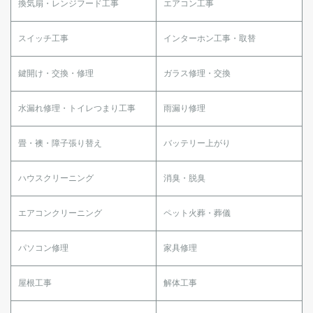
換気扇・レンジフード工事
エアコン工事
スイッチ工事
インターホン工事・取替
鍵開け・交換・修理
ガラス修理・交換
水漏れ修理・トイレつまり工事
雨漏り修理
畳・襖・障子張り替え
バッテリー上がり
ハウスクリーニング
消臭・脱臭
エアコンクリーニング
ペット火葬・葬儀
パソコン修理
家具修理
屋根工事
解体工事