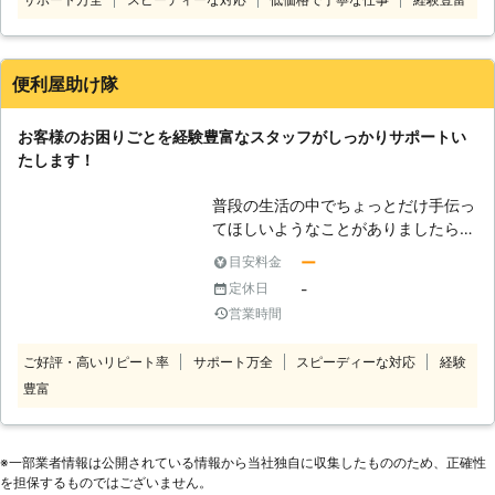
とが手に負えない……などなど。 そん
衣替えがしたいけど 一人でもできそ
な時は無理をせず、ぜひシンユウをお
うもない 部屋がぐちゃぐちゃになっ
頼りください。 弊社はお客様のお困
てきたけど 一人ではできそうもない
りごとなら どんなに小さなことで
→一緒にやりましょう！ 一人ではで
便利屋助け隊
も、少し困難なことでも、親切丁寧を
きない 家具の移動 買ってきた家
モットーにご対応いたします！ ◆家
具の組みたて カーペット敷き直
お客様のお困りごとを経験豊富なスタッフがしっかりサポートい
事代行サービス、行っております
し 何人でも手配します
たします！
「仕事が忙しくて時間がない！」
★★★★★★★★★★★★★★★
「体をこわしてしまって家のことがで
★★★★★ 年配の両親が 介護の必
普段の生活の中でちょっとだけ手伝っ
きない……」 「長期家をあけなくては
要はないけど心配 →定期的に掃除+料
てほしいようなことがありましたら、
ならなくなった」 こんなとき、ちょ
理+αで生活にメリハリを →定期訪問
便利屋助け隊にお気軽にご連絡くださ
っとした手伝いが必要に感じたことは
する事で安心できます 話し相手に
ー
目安料金
い。 私どもではお客様が困っている
ありませんか？ 高齢の親御さまの声
なります イキイキとします
-
定休日
ことをしっかりとサポートできるサー
かけや、ペットのお世話、お庭の掃除
★★★★★★★★★★★★★★★
営業時間
ビスを提供しております。 意外と大
や送迎など、ちょっとしたことのご負
★★★★★ お客様の色々な悩みを一
変なタイヤの交換や、時間が取れない
担を軽減するお手伝いもシンユウはい
緒に解決できるよう スタッフ一同
ご好評・高いリピート率
サポート万全
スピーディーな対応
経験
ときの代行をはじめ、「やってもらえ
たします。 どんなに小さなことでも
精一杯対応させて頂きます 相談だけ
豊富
るか分からない」というものまで幅広
結構です。ご安心してお任せくださ
なら0円ですよ！ 「こんな事 お願
くお応えいたします。 「家や庭の掃
い。 創業12年、みなさまよりご信頼
いできる？」 ぜひご相談下さい！
除をしてほしい」「ちょっとしたDIY
をいただいております。 その他、ハ
【御依頼の際、下記内容を送信下さ
をしてほしい」などのお困りごとなら
※⼀部業者情報は公開されている情報から当社独⾃に収集したもののため、正確性
ウスクリーニングや家具の組み立て、
い】 ①御依頼主様の性別、年齢、家
私どもにお任せください。お見積り無
を担保するものではございません。
不用品回収や引っ越し作業、雪かきな
族構成 （例）女性、40歳、夫婦+子