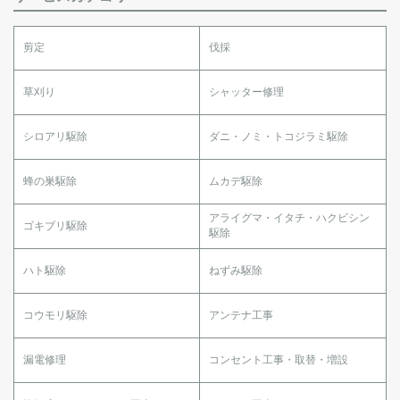
剪定
伐採
草刈り
シャッター修理
シロアリ駆除
ダニ・ノミ・トコジラミ駆除
蜂の巣駆除
ムカデ駆除
アライグマ・イタチ・ハクビシン
ゴキブリ駆除
駆除
ハト駆除
ねずみ駆除
コウモリ駆除
アンテナ工事
漏電修理
コンセント工事・取替・増設