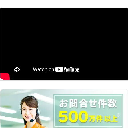
料でお応えし、お手頃価格のサービス
どにもご対応しています。 ご遠慮な
供2人 ②御依頼内容 （例）料理+掃
をご案内いたします。
く、なんでもお申しつけください！
除 2名分の料理 衣替えの手伝
い など ③駐車場の有無 （例）1台
分の駐車スペース有 ④その他 ご要
望 ご連絡お待ちしています！