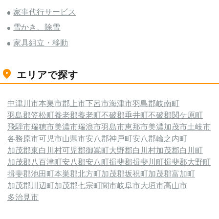
家事代行サービス
雪かき、除雪
家具組立・移動
エリアで探す
中津川市
本巣市
郡上市
下呂市
海津市
羽島郡岐南町
羽島郡笠松町
養老郡養老町
不破郡垂井町
不破郡関ケ原町
飛騨市
瑞穂市
美濃市
瑞浪市
羽島市
恵那市
美濃加茂市
土岐市
各務原市
可児市
山県市
安八郡神戸町
安八郡輪之内町
加茂郡東白川村
可児郡御嵩町
大野郡白川村
加茂郡白川町
加茂郡八百津町
安八郡安八町
揖斐郡揖斐川町
揖斐郡大野町
揖斐郡池田町
本巣郡北方町
加茂郡坂祝町
加茂郡富加町
加茂郡川辺町
加茂郡七宗町
関市
岐阜市
大垣市
高山市
多治見市