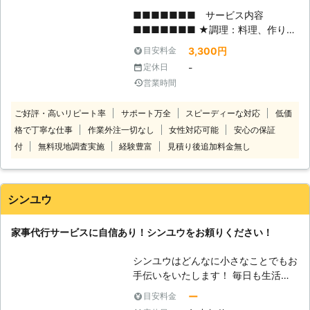
■■■■■■■ サービス内容
■■■■■■■ ★調理：料理、作り置
き、買い物など ★掃除：キッチン、
3,300円
目安料金
リビング、風呂、トイレ 掃除機、
-
定休日
窓ふき、洗い物など ★洗濯：洗濯干
営業時間
し、おたたみ、アイロンなど ★整理
整頓：模様替え、衣替え、一人で
ご好評・高いリピート率
サポート万全
スピーディーな対応
低価
できない作業、買った家具の組み立て
格で丁寧な仕事
作業外注一切なし
女性対応可能
安心の保証
など ★その他：買い物、病院、趣味
などの同行 お客様の様々なお悩みを
付
無料現地調査実施
経験豊富
見積り後追加料金無し
解決します！ ■■■■■■■ 料金体
系 ■■■■■■■ ①2時間 5,800
円～ 3時間 8,100円～ ②交通
シンユウ
費 1,000円 ③駐車場が無い場合も
パーキング代 以上 ※追加料金は一切
家事代行サービスに自信あり！シンユウをお頼りください！
かかりません 相談だけでもＯｋで
す。 ぜひご連絡下さい
シンユウはどんなに小さなことでもお
★★★★★★★★★★★★★★★
手伝いをいたします！ 毎日も生活の
★★★★★ 仕事でつかれて掃除や洗
中で「ちょっとした人手が欲しい」と
濯・料理ができない →料理が得意な
ー
目安料金
き、ありませんか？ 体を動かせない
スタッフが多数在籍！ →定期的にご