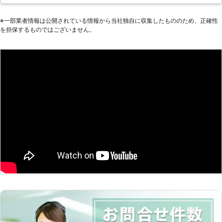
い。 創業12年、みなさまよりご信頼
いできる？」 ぜひご相談下さい！
除をしてほしい」「ちょっとしたDIY
をいただいております。 その他、ハ
【御依頼の際、下記内容を送信下さ
をしてほしい」などのお困りごとなら
※⼀部業者情報は公開されている情報から当社独⾃に収集したもののため、正確性
ウスクリーニングや家具の組み立て、
い】 ①御依頼主様の性別、年齢、家
私どもにお任せください。お見積り無
を担保するものではございません。
不用品回収や引っ越し作業、雪かきな
族構成 （例）女性、40歳、夫婦+子
料でお応えし、お手頃価格のサービス
どにもご対応しています。 ご遠慮な
供2人 ②御依頼内容 （例）料理+掃
をご案内いたします。
く、なんでもお申しつけください！
除 2名分の料理 衣替えの手伝
い など ③駐車場の有無 （例）1台
分の駐車スペース有 ④その他 ご要
望 ご連絡お待ちしています！