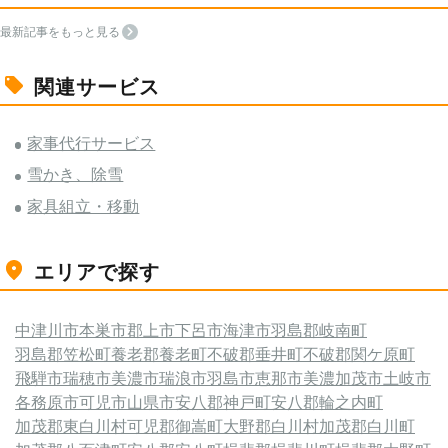
最新記事をもっと見る
関連サービス
家事代行サービス
雪かき、除雪
家具組立・移動
エリアで探す
中津川市
本巣市
郡上市
下呂市
海津市
羽島郡岐南町
羽島郡笠松町
養老郡養老町
不破郡垂井町
不破郡関ケ原町
飛騨市
瑞穂市
美濃市
瑞浪市
羽島市
恵那市
美濃加茂市
土岐市
各務原市
可児市
山県市
安八郡神戸町
安八郡輪之内町
加茂郡東白川村
可児郡御嵩町
大野郡白川村
加茂郡白川町