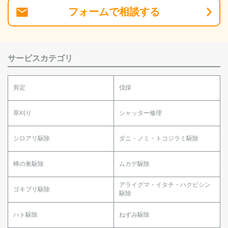
フォーム
で
相談
する
サービスカテゴリ
剪定
伐採
草刈り
シャッター修理
シロアリ駆除
ダニ・ノミ・トコジラミ駆除
蜂の巣駆除
ムカデ駆除
アライグマ・イタチ・ハクビシン
ゴキブリ駆除
駆除
ハト駆除
ねずみ駆除