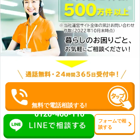
無料で電話相談する!
0120-466-110
フォーム
で
相
談
する