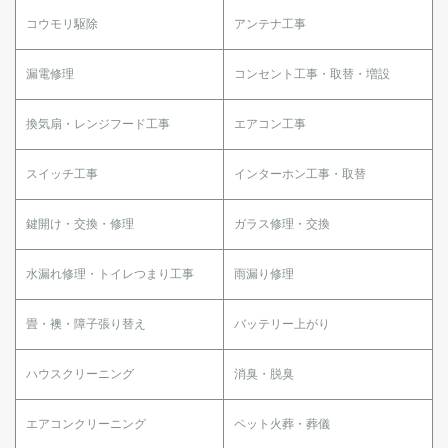
コウモリ駆除
アンテナ工事
漏電修理
コンセント工事・取替・増設
換気扇・レンジフード工事
エアコン工事
スイッチ工事
インターホン工事・取替
鍵開け・交換・修理
ガラス修理・交換
水漏れ修理・トイレつまり工事
雨漏り修理
畳・襖・障子張り替え
バッテリー上がり
ハウスクリーニング
消臭・脱臭
エアコンクリーニング
ペット火葬・葬儀