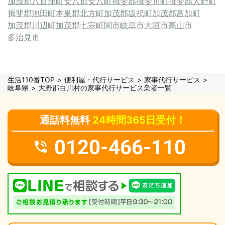
加茂郡八百津町
安八郡安八町
揖斐郡揖斐川町
揖斐郡大野町
揖斐郡池田町
本巣郡北方町
加茂郡坂祝町
加茂郡富加町
加茂郡川辺町
加茂郡七宗町
関市
岐阜市
大垣市
高山市
多治見市
生活110番TOP
便利屋・代行サービス
家事代行サービス
岐阜県
大野郡白川村の家事代行サービス業者一覧
通話料無料
24時間365日受付！
0120-466-110