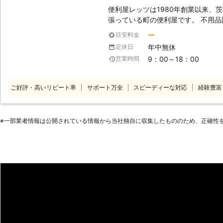
便利屋レッツは1980年創業以来、
張っている町の便利屋です。 不用
り、剪定、ハチ駆除、引越し、エア
ー
目安料金
行サービスなど承っています。 長
年中無休
定休日
し、「お客様の困ったこと」「手伝
9：00～18：00
営業時間
す。 【家事代行サービス】 こんなときは、便利屋レッツへお任せくださ
い。 ・買い物へ代わに行ってほしい
たいとき。 ・ちょっとした雑用をお
ご好評・高いリピート率
サポート万全
スピーディーな対応
経験豊富
ないので代わりに家の中の掃除をしてほしいとき。 
ーは、安心・親切・低料金です！ 
ほしい」ときに一番に思い出しても
※⼀部業者情報は公開されている情報から当社独⾃に収集したもののため、正確性
ています！ お客様と末永くお付き
誠心誠意心を込めて対応しています