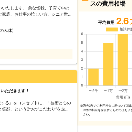
スの費用相場
いいたします。 急な怪我、子育て中の
ご家庭、お仕事の忙しい方、シニア世
2.6
だきます。 例1）診察券を出して洗濯
平均費用
時間を見計らって病院へ同行し診察中に
のみ休)
自宅へお送り。掃除を終わらせて薬局へ
2）洗濯セットまたは洗濯機黒カビ取り
始。時間を見てお子さまお迎え(事前に
）またはお買物。お子さまの様子により
 例3）お仕事中に留守宅にて洗濯・掃
連絡ノートを記入し終了。（鍵は事前に
セットまたは風呂釜洗浄セットして、ワ
。帰宅後お水と食事セット。お家の片づ
いろいろ。ご要望に合わせて相談して時
時に必要なだけご依頼ください。 つづ
ていただきます！
あります。お母さまやお嬢さま、奥さま
さい。
援する』をコンセプトに、「技術と心の
過去3年のご利⽤料⾦に基づいて算
※
笑顔」という2つの“こだわり”を企業
の際の料⾦を保証するものではあり
%”を目指しております。 家事代行サー
さい。
として、以下をお約束いたします。
 ベアーズレディは全員直接雇用。 業界