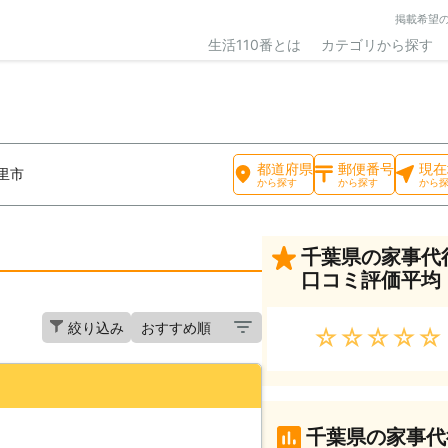
掲載希望
生活110番とは
カテゴリから探す
都道府県
郵便番号
現在
里市
から探す
から探す
から
千葉県の家事代
口コミ評価平均
絞り込み
★★★★★
千葉県の家事代