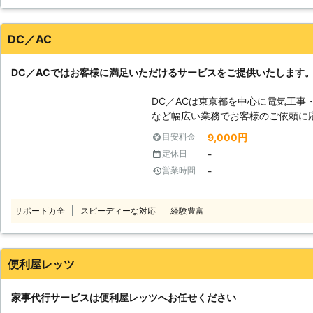
1階に下ろしたい」という作業も私
場であれば車を使った移動も対応しますよ。 大きな荷物を
運ぶのは身体を傷める原因になるだ
DC／AC
原因になってしまうことも。無理を
い！ 【実際の施工実績（一例）】 〇神奈川県横浜市 依頼内容：大きな荷物
DC／ACではお客様に満足いただけるサービスをご提供いたします
を階段で9階まで運んでほしい 料金：
空き家の軽い掃除をしてほしい 料金：1
DC／ACは東京都を中心に電気工事
応じて料金は変動します。 【お庭仕事も得意です！植木業経験のあるスタ
など幅広い業務でお客様のご依頼に
ッフが対応】 当店には植木業に従
トラブルなどございましたらDC／A
9,000円
目安料金
や伐採・草刈りなどお庭仕事もプロ
技術を届ける』を第一に考えお客様
を併せて依頼できますので、1度に
-
定休日
たします。 お客様のご依頼心からお待ちしており
かり、気持ちもリフレッシュします
-
営業時間
代行サービス〉 弊社では家事代行
相談も承っていますので、まずはご連絡ください。 
『忙しくて部屋を掃除している時間
とアグレッシブさで小さな家事から
てほしい』 『家事全般を頼みたい』
サポート万全
スピーディーな対応
都新宿区で家事代行業者をお探しな
経験豊富
難』 『ペットのお世話をお願いしたい』 etc... DC／A
さい。お待ちしております。
富な熟練のスタッフがお客様の立場
どんな些細なご要望、ご相談でもお
便利屋レッツ
家事代行サービスは便利屋レッツへお任せください