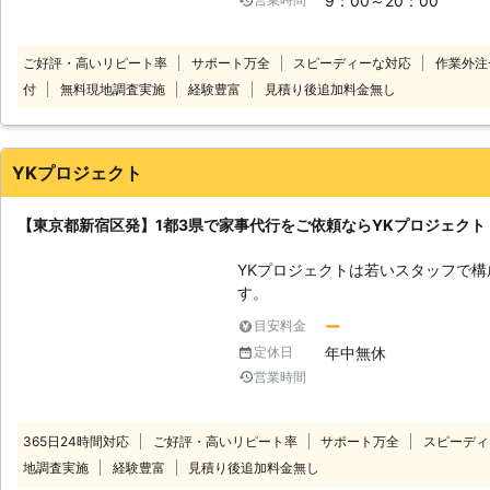
9：00～20：00
トップクラスのスタッフ体制でお待
サービスをご提供します。 【品質】
しなみ・笑顔といったマナー・マイ
ご好評・高いリピート率
サポート万全
スピーディーな対応
作業外注
ナルプログラム・実践研修を実施し
付
無料現地調査実施
経験豊富
見積り後追加料金無し
をもった、元気で明るい女性スタッ
す。 【感動】～お客様感動度120
り」を提供することがベアーズの努
り組みます。
YKプロジェクト
【東京都新宿区発】1都3県で家事代行をご依頼ならYKプロジェク
YKプロジェクトは若いスタッフで
す。 「人手がほ
しい」 そんなときはお任せくださ
ー
目安料金
をおこなっています。 【フレッシュな力でお手伝い！家事全般お任せを】
年中無休
定休日
私たちYKプロジェクトは若い力で
営業時間
でお掃除や料理から買い物のお手伝
ています。 日常のちょっとした困りごとから、人手がほしいときのお手伝
い要員など、お客様の自由にご依頼
365日24時間対応
ご好評・高いリピート率
サポート万全
スピーディ
様の力になりますよ。 【力仕事もお手のもの！大型家電の移動も承りま
地調査実施
経験豊富
見積り後追加料金無し
す】 模様替えやお引越しなどで「洗