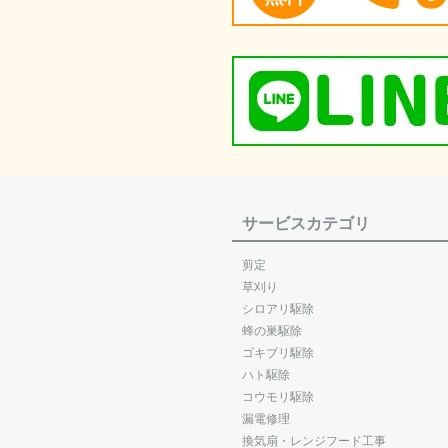
サービスカテゴリ
剪定
草刈り
シロアリ駆除
蜂の巣駆除
ゴキブリ駆除
ハト駆除
コウモリ駆除
漏電修理
換気扇・レンジフード工事