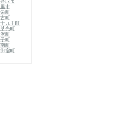
市
香取市
白里市
郡栄町
多古町
九十九里町
横芝光町
睦沢町
白子町
長南町
郡御宿町