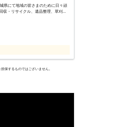
茨城県にて地域の皆さまのために日々頑
品回収・リサイクル、遺品整理、草刈
コン工事、ハウスクリーニング、家事代
年の経験で培ったノウハウを存分に生か
ってほしいこと」などを解決いたしま
とき。 ・車がないので送迎をお願いし
願いしたいとき。 ・掃除をする時間が
便利屋レッツのモット
お客様が何か「困ったこと」「手伝って
らえるくらい町の頼れる便利屋を目指し
を担保するものではございません。
合い頂ける便利屋として、スタッフ一同
！