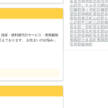
富里市
南房総市
匝瑳
たちにお任せを！建物内はもちろん、近
山武市
いすみ市
大網
お客様ご自身で
印旛郡酒々井町
印旛
けでなく家具や家電、建物の故障や傷の
香取郡神崎町
香取郡
せずYKプロジェクトに頼ってくださ
香取郡東庄町
山武郡
山武郡芝山町
山武郡
。
長生郡一宮町
長生郡
48,000円 〇東京都町田市 依頼内容：
長生郡長生村
長生郡
0,000円 ※税込価格です。 ※状況に
・伐採・便利屋代行サービス・害鳥駆除
長生郡長柄町
長生郡
夷隅郡大多喜町
夷隅
応えております。 お住まいのお悩み・
事していたスタッフがいますので、剪定
安房郡鋸南町
Cにお任せください！ 『世界一の安心と
の技を実感いただけます。 複数の作業
にご満足いただけるサービスをご提供い
まとめておこなうと目に見えて変化がわ
ます。 〈DC／ACの家事
。「こんなこと依頼できる？」というご
サービスのご依頼も承っております。
YKプロジェクトは若さ
がない』 『部屋の隅済みまで綺麗にし
力仕事までウ引き受けいたします。東京
 『買物に行きたいが高齢で外出が困
ら、ぜひYKプロジェクトにご依頼くだ
Cでは実績・知識が豊
になって、丁寧に対応いたしますので、
気軽にお聞かせください。