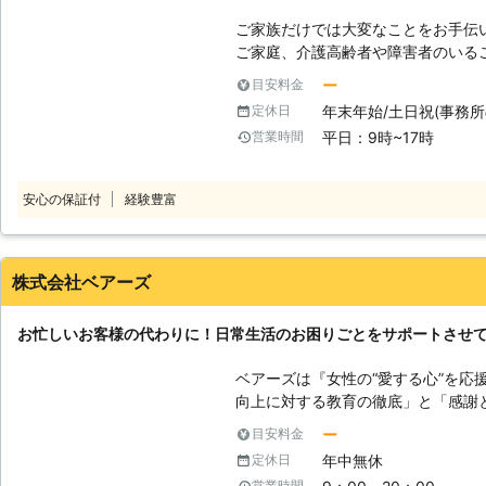
ご家族だけでは大変なことをお手伝
ご家庭、介護高齢者や障害者のいる
帯、日常生活のお手伝いをさせていた
ー
目安料金
機をセットしてお掃除を始めます。
年末年始/土日祝(事務所
定休日
お買物。調剤薬局に処方箋を出して
平日：9時~17時
営業時間
薬を取りに行きお渡しして終了。 例
セット（約一時間）して、お掃除開
幼稚園などに保護者より連絡が必要
安心の保証付
経験豊富
洗濯物干しや食事の用意をして終了。
除・買物・炊飯器セットを済ませ、
お預かりいたします）。 例4）洗濯
ンちゃんのお散歩(30分～1時間）
株式会社ベアーズ
けや掃除をして終了。 パターンは
間や人数を決めていきます。必要な
お忙しいお客様の代わりに！日常生活のお困りごとをサポートさせ
く安心コースやいつも綺麗コースも
へのプレゼントとしてもご利用くだ
ベアーズは『女性の“愛する心”を応
向上に対する教育の徹底」と「感謝と
理念に掲げ、常に“お客様感動度120
ー
目安料金
ビス業界のリーディングカンパニー
年中無休
定休日
【安全】～登録スタッフ5200人～
営業時間