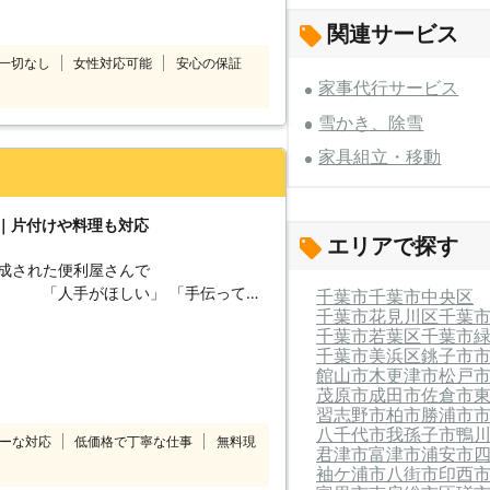
たせすることなく細やかで真心を込めた
～徹底したスタッフ教育～ 挨拶・身だ
関連サービス
ンドから実技に至るまで、7つのオリジ
一切なし
女性対応可能
安心の保証
ています。高いホスピタリティマインド
家事代行サービス
フ＝ベアーズレディがお伺いいたしま
%の追及～ 「家事」ではなく「心のゆと
雪かき、除雪
め。すべての方の笑顔のために全力で取
家具組立・移動
ト｜片付けや料理も対応
エリアで探す
構成された便利屋さんで
しい」 「手伝ってほ
千葉市
千葉市中央区
千葉市花見川区
千葉
い！家事代行から簡単な作業のお手伝い
千葉市若葉区
千葉市
千葉市美浜区
銚子市
活気あるサービスが強みです。家事代行
館山市
木更津市
松戸
い・引越しのお手伝いなど幅広く対応し
茂原市
成田市
佐倉市
習志野市
柏市
勝浦市
ください。フレッシュなスタッフがお客
八千代市
我孫子市
鴨
ーな対応
低価格で丁寧な仕事
無料現
君津市
富津市
浦安市
袖ケ浦市
八街市
印西
濯機を移動したい」「ベッドを2階から