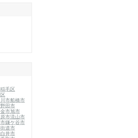
市稲毛区
緑区
市川市
船橋市
市
野田市
東金市
旭市
市原市
流山市
川市
鎌ケ谷市
四街道市
市
白井市