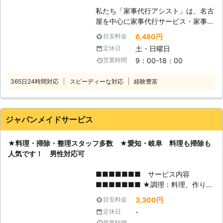
私たち「家事代行アシスト」は、名古
屋を中心に家事代行サービス・家事支
援を承っております。 お客様の「生
6,480円
目安料金
活」「時間」「心」にゆとりをもって
土・日曜日
定休日
いただきたい……そんな気持ちから幸
9：00-18：00
営業時間
福と笑顔を提供できるよう、常にお客
様目線で真心をもって家事代行サービ
365日24時間対応
スピーディーな対応
経験豊富
ス・家事支援を提供いたします。 そ
んな私たち、アシストがお客様に愛さ
れるポイントはこちらです！ 【家事
代行アシストのここがポイント】 ◆
ジャパンメイドサービス
徹底した守秘義務教育 スタッフを採
用する際には身元確認などを徹底し、
★料理・掃除・整理スタッフ多数 ★愛知・岐阜 料理も掃除も
お客様のプライベートをお守りするう
人気です！ 男性対応可
えで必要不可欠なモラルや常識を教育
しております。 ◆女性スタッフも在
■■■■■■■ サービス内容
籍 『男性スタッフを自宅に入れるの
■■■■■■■ ★調理：料理、作り置
は抵抗がある』 『女性スタッフなら
き、買い物など ★掃除：キッチン、
女性の一人暮らしでも安心して頼め
3,300円
目安料金
リビング、風呂、トイレ 掃除機、
る』 『女性ならではのきめ細かなサ
-
定休日
窓ふき、洗い物など ★洗濯：洗濯干
ービスができる』 アシストでは女性
営業時間