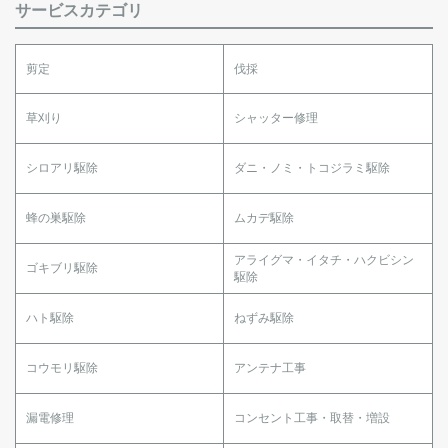
サービスカテゴリ
剪定
伐採
草刈り
シャッター修理
シロアリ駆除
ダニ・ノミ・トコジラミ駆除
蜂の巣駆除
ムカデ駆除
アライグマ・イタチ・ハクビシン
ゴキブリ駆除
駆除
ハト駆除
ねずみ駆除
コウモリ駆除
アンテナ工事
漏電修理
コンセント工事・取替・増設