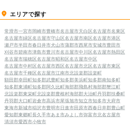
エリアで探す
常滑市
一宮市
岡崎市
豊橋市
名古屋市天白区
名古屋市名東区
名古屋市緑区
名古屋市守山区
名古屋市南区
名古屋市港区
瀬戸市
半田市
春日井市
犬山市
蒲郡市
西尾市
安城市
豊田市
刈谷市
碧南市
津島市
豊川市
名古屋市中川区
名古屋市熱田区
名古屋市瑞穂区
名古屋市昭和区
名古屋市中区
名古屋市中村区
名古屋市西区
名古屋市北区
名古屋市東区
名古屋市千種区
名古屋市
江南市
北設楽郡設楽町
額田郡幸田町
知多郡武豊町
知多郡美浜町
知多郡南知多町
知多郡東浦町
知多郡阿久比町
海部郡飛島村
海部郡蟹江町
北設楽郡東栄町
北設楽郡豊根村
海部郡大治町
丹羽郡扶桑町
丹羽郡大口町
岩倉市
高浜市
尾張旭市
知立市
知多市
大府市
東海市
新城市
稲沢市
豊明市
日進市
田原市
西春日井郡豊山町
愛知郡東郷町
長久手市
あま市
みよし市
弥富市
北名古屋市
清須市
愛西市
小牧市