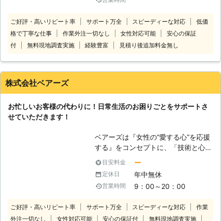
し、おたたみ、アイロンなど ★整理
スタッフも在籍しております。 男性
整頓：模様替え、衣替え、一人で
スタッフが訪ねて来ることに不安があ
ご好評・高いリピート率
サポート万全
スピーディーな対応
低価
できない作業、買った家具の組み立て
る方にも、安心してご利用していただ
格で丁寧な仕事
作業外注一切なし
女性対応可能
安心の保証
など ★その他：買い物、病院、趣味
けます。 ◆スタッフの交代も可能 人
などの同行 お客様の様々なお悩みを
付
無料現地調査実施
経験豊富
見積り後追加料金無し
と人には相性があります。 お客様と
解決します！ ■■■■■■■ 料金体
スタッフの相性が合わないと感じられ
系 ■■■■■■■ ①2時間 5,800
た場合には遠慮なくお申し付けくださ
円～ 3時間 8,100円～ ②交通
い。 また、「家事代行アシスト」の
株式会社ベアーズ
費 1,000円 ③駐車場が無い場合も
代表取締役社長は子持ちの女性です。
パーキング代 以上 ※追加料金は一切
同じく仕事を持つ母親として、皆様の
お忙しいお客様の代わりに！日常生活のお困りごとをサポートさ
かかりません 相談だけでもＯｋで
家事のサポートをさせてくださいま
せていただきます！
す。 ぜひご連絡下さい
せ。
★★★★★★★★★★★★★★★
ベアーズは『女性の“愛する心”を応援
★★★★★ 仕事でつかれて掃除や洗
する』をコンセプトに、「技術と心の
濯・料理ができない →料理が得意な
向上に対する教育の徹底」と「感謝と
スタッフが多数在籍！ →定期的にご
ー
目安料金
笑顔」という2つの“こだわり”を企業
利用頂くと生活が楽になります
年中無休
定休日
理念に掲げ、常に“お客様感動度
★★★★★★★★★★★★★★★
9：00～20：00
営業時間
120%”を目指しております。 家事代行
★★★★★ 部屋の模様替え、衣服の
サービス業界のリーディングカンパニ
衣替えがしたいけど 一人でもできそ
ご好評・高いリピート率
サポート万全
スピーディーな対応
作業
ーとして、以下をお約束いたします。
うもない 部屋がぐちゃぐちゃになっ
外注一切なし
女性対応可能
安心の保証付
無料現地調査実施
【安全】～登録スタッフ5200人～ ベ
てきたけど 一人ではできそうもない