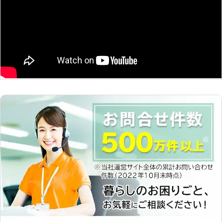
っとした手伝いが必要に感じたことは
ありませんか？ 高齢の親御さまの声
かけや、ペットのお世話、お庭の掃除
や送迎など、ちょっとしたことのご負
担を軽減するお手伝いもシンユウはい
たします。 どんなに小さなことでも
結構です。ご安心してお任せくださ
い。 創業12年、みなさまよりご信頼
をいただいております。 その他、ハ
ウスクリーニングや家具の組み立て、
不用品回収や引っ越し作業、雪かきな
どにもご対応しています。 ご遠慮な
く、なんでもお申しつけください！