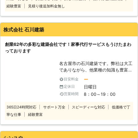
アーズレディは全員直接雇用。 業界
→一緒にやりましょう！ 一人ではで
経験豊富
見積り後追加料金無し
トップクラスのスタッフ体制でお待た
きない 家具の移動 買ってきた家
せすることなく細やかで真心を込めた
具の組みたて カーペット敷き直
サービスをご提供します。 【品質】
し 何人でも手配します
株式会社 石川建築
～徹底したスタッフ教育～ 挨拶・身
★★★★★★★★★★★★★★★
だしなみ・笑顔といったマナー・マイ
★★★★★ 年配の両親が 介護の必
創業62年の多彩な建築会社です！家事代行サービスもうけたまわ
ンドから実技に至るまで、7つのオリ
要はないけど心配 →定期的に掃除+料
っております
ジナルプログラム・実践研修を実施し
理+αで生活にメリハリを →定期訪問
ています。高いホスピタリティマイン
する事で安心できます 話し相手に
名古屋市の石川建築です。弊社は大工
ドをもった、元気で明るい女性スタッ
なります イキイキとします
でありながら、他業種の知識も豊富！
フ＝ベアーズレディがお伺いいたしま
★★★★★★★★★★★★★★★
みなさまのさまざなまお困りごと解消
す。 【感動】～お客様感動度120%の
★★★★★ お客様の色々な悩みを一
ー
目安料金
のお手伝いをしております。 創業62
追及～ 「家事」ではなく「心のゆと
緒に解決できるよう スタッフ一同
日曜日
定休日
年、地域の皆さまには大変ご信頼いた
り」を提供することがベアーズの努
精一杯対応させて頂きます 相談だけ
8：00～19：00
営業時間
だいており、豊富な経験、実績も多数
め。すべての方の笑顔のために全力で
なら0円ですよ！ 「こんな事 お願
ございます。 「お客さまの希望に応
取り組みます。
いできる？」 ぜひご相談下さい！
365日24時間対応
サポート万全
スピーディーな対応
低価格で丁
える手仕事を丁寧に」をモットーに、
【御依頼の際、下記内容を送信下さ
寧な仕事
経験豊富
日々尽力しております。 ◆家事の代
い】 ①御依頼主様の性別、年齢、家
行もうけたまわっております 弊社は
族構成 （例）女性、40歳、夫婦+子
建築会社ですが、その多彩な知識と豊
供2人 ②御依頼内容 （例）料理+掃
富な経験から家事代行サービスも行っ
除 2名分の料理 衣替えの手伝