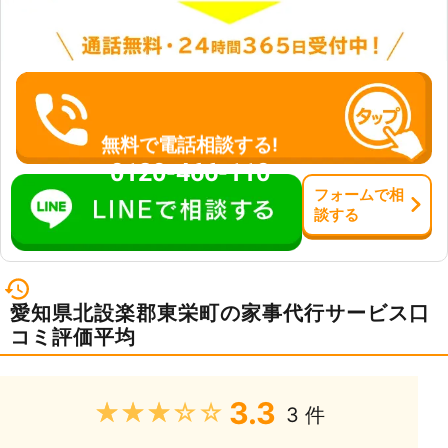
無料で電話相談する!
0120-466-110
フォーム
で
相
談
する
愛知県北設楽郡東栄町の家事代行サービス口
コミ評価平均
3.3
★★★★★
3 件