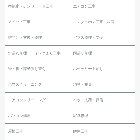
換気扇・レンジフード工事
エアコン工事
スイッチ工事
インターホン工事・取替
鍵開け・交換・修理
ガラス修理・交換
水漏れ修理・トイレつまり工事
雨漏り修理
畳・襖・障子張り替え
バッテリー上がり
ハウスクリーニング
消臭・脱臭
エアコンクリーニング
ペット火葬・葬儀
パソコン修理
家具修理
屋根工事
解体工事