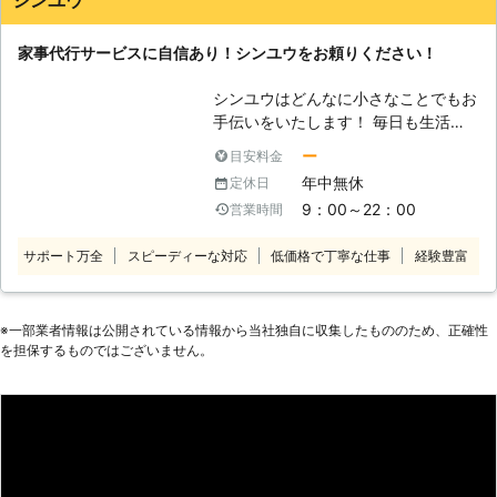
シンユウ
ております。 「猫の手も借りたいく
い など ③駐車場の有無 （例）1台
らい時間がない、忙しい！」そんな時
分の駐車スペース有 ④その他 ご要
家事代行サービスに自信あり！シンユウをお頼りください！
はご遠慮なく石川建築までご連絡くだ
望 ご連絡お待ちしています！
さい。 お風呂の掃除、食事の用意、
シンユウはどんなに小さなことでもお
買い物、選択、etc…… なんでもご遠
手伝いをいたします！ 毎日も生活の
慮なくお申しつけください！お客さま
中で「ちょっとした人手が欲しい」と
のお困りごと解消のお手伝いをいたし
ー
目安料金
き、ありませんか？ 体を動かせない
ます！
年中無休
定休日
ときの買い物や、一人暮らしの家具移
9：00～22：00
営業時間
動、テレビや電気機器の設置方法がわ
からない、時間がなくて掃除や家のこ
サポート万全
スピーディーな対応
低価格で丁寧な仕事
経験豊富
とが手に負えない……などなど。 そん
な時は無理をせず、ぜひシンユウをお
頼りください。 弊社はお客様のお困
りごとなら どんなに小さなことで
※⼀部業者情報は公開されている情報から当社独⾃に収集したもののため、正確性
を担保するものではございません。
も、少し困難なことでも、親切丁寧を
モットーにご対応いたします！ ◆家
事代行サービス、行っております
「仕事が忙しくて時間がない！」
「体をこわしてしまって家のことがで
きない……」 「長期家をあけなくては
ならなくなった」 こんなとき、ちょ