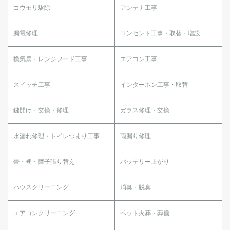
コウモリ駆除
アンテナ工事
漏電修理
コンセント工事・取替・増設
換気扇・レンジフード工事
エアコン工事
スイッチ工事
インターホン工事・取替
鍵開け・交換・修理
ガラス修理・交換
水漏れ修理・トイレつまり工事
雨漏り修理
畳・襖・障子張り替え
バッテリー上がり
ハウスクリーニング
消臭・脱臭
エアコンクリーニング
ペット火葬・葬儀