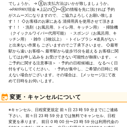
でしょうか。 → ⑧お支払方法はいかが致しましょうか。
→PAYPAY/現金 ※上記の①〜⑧の情報を先に頂ければ 予約
がスムーズになりますので、 ご協力よろしくお願い致しま
す！！ ◇お客様のお家にある 清掃用具を使用させて頂きま
す！！ ・洗剤（お風呂用、トイレ用、キッチン用） ・掃除機
（クイックルワイパー代用可能） ・スポンジ（お風呂用、キ
ッチン用） ・雑巾（3枚以上） ・トイレブラシ ※道具がない
と出来ない作業も ございますのでご了承下さいませ。 ◇最寄
駅から遠いお客様へ 最寄駅から徒歩15分を超える お客様に関
してはお申し込みを お受けできない可能性が御座います。 ＜
ご予約に関する注意事項＞ ・予約の日程候補は、 なるべく日
付をずらしてください。 ・予約が集中し、ご希望の日時に 伺
えない場合がございます。その場合は、 [メッセージ]にて改
めて日時をお伺いします。
変更・キャンセルについて
※キャンセル、日程変更規定 前々⽇ 23 時 59 分までにご連絡
下さい。 前々⽇ 23 時 59 分までは無料でキャンセル、⽇程
変更を承ります。 前⽇ 0 時 00 分〜23 時 59 分は利⽤代⾦の