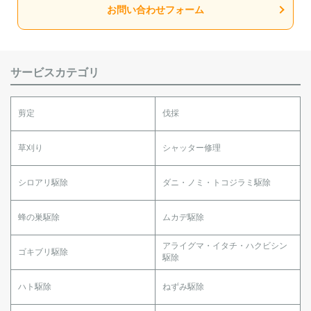
お問い合わせフォーム
サービスカテゴリ
剪定
伐採
草刈り
シャッター修理
シロアリ駆除
ダニ・ノミ・トコジラミ駆除
蜂の巣駆除
ムカデ駆除
アライグマ・イタチ・ハクビシン
ゴキブリ駆除
駆除
ハト駆除
ねずみ駆除