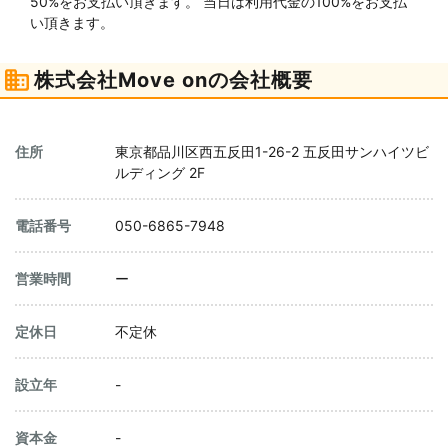
50%をお⽀払い頂きます。 当⽇は利⽤代⾦の100%をお⽀払
い頂きます。
株式会社Move onの会社概要
住所
東京都品川区西五反田1-26-2 五反田サンハイツビ
ルディング 2F
電話番号
050-6865-7948
営業時間
ー
定休日
不定休
設立年
-
資本金
-