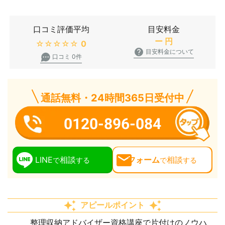
口コミ評価平均
目安料金
ー
円
★★★★★
0
目安料金について
口コミ 0件
通話無料・24時間365日受付中
0120-896-084
LINE
相談
フォーム
相談
で
する
で
する
アピールポイント
整理収納アドバイザー資格講座で片付けのノウハ