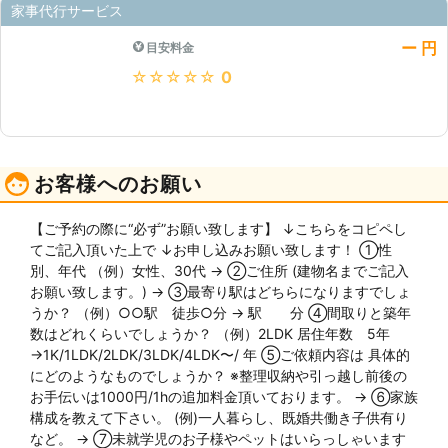
家事代行サービス
ー 円
目安料金
★★★★★
0
お客様へのお願い
【ご予約の際に“必ず”お願い致します】 ↓こちらをコピペし
てご記入頂いた上で ↓お申し込みお願い致します！ ①性
別、年代 （例）女性、30代 → ②ご住所 (建物名までご記入
お願い致します。) → ③最寄り駅はどちらになりますでしょ
うか？ （例）○○駅 徒歩○分 → 駅 分 ④間取りと築年
数はどれくらいでしょうか？ （例）2LDK 居住年数 5年
→1K/1LDK/2LDK/3LDK/4LDK〜/ 年 ⑤ご依頼内容は 具体的
にどのようなものでしょうか？ ※整理収納や引っ越し前後の
お手伝いは1000円/1hの追加料金頂いております。 → ⑥家族
構成を教えて下さい。 (例)一人暮らし、既婚共働き子供有り
など。 → ⑦未就学児のお子様やペットはいらっしゃいます