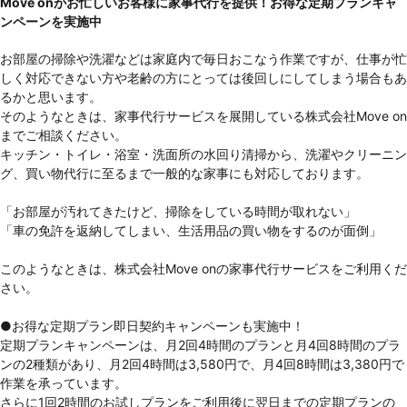
Move onがお忙しいお客様に家事代行を提供！お得な定期プランキャ
ンペーンを実施中
お部屋の掃除や洗濯などは家庭内で毎日おこなう作業ですが、仕事が忙
しく対応できない方や老齢の方にとっては後回しにしてしまう場合もあ
るかと思います。
そのようなときは、家事代行サービスを展開している株式会社Move on
までご相談ください。
キッチン・トイレ・浴室・洗面所の水回り清掃から、洗濯やクリーニン
グ、買い物代行に至るまで一般的な家事にも対応しております。
「お部屋が汚れてきたけど、掃除をしている時間が取れない」
「車の免許を返納してしまい、生活用品の買い物をするのが面倒」
このようなときは、株式会社Move onの家事代行サービスをご利用くだ
さい。
●お得な定期プラン即日契約キャンペーンも実施中！
定期プランキャンペーンは、月2回4時間のプランと月4回8時間のプラ
ンの2種類があり、月2回4時間は3,580円で、月4回8時間は3,380円で
作業を承っています。
さらに1回2時間のお試しプランをご利用後に翌日までの定期プランの