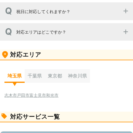
営業時間は8：00～22：00 電話受付時間は10：00～19：
祝日に対応してくれますか？
00です。
弊社は基本不定休ですので、対応できる場合もあればでき
対応エリアはどこですか？
ない場合もあります。 まずは弊社までご相談ください。
東京都・神奈川県・千葉県・埼玉県にて対応しておりま
対応エリア
す。 詳しいエリアに関しては弊社までお問い合わせくださ
い。
埼玉県
千葉県
東京都
神奈川県
志木市
戸田市
富士見市
和光市
対応サービス一覧