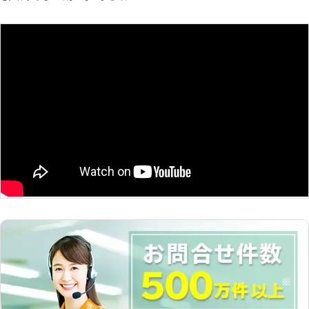
は家具の運び方を知っているので、皆
は、約束の時刻よりも少し遅れて来たので不安になりました
さんに代わってしっかりと動かすこと
が、作業にはかなり慣れているようで、説明書に一通り目を通
ができます。また安全最優先が当社の
しただけで素早く組み立ててくれたので信頼できました。また
モットーなので、家具だけでなくお家
機会があれば利用したいです。
の中も傷つけないように運んでいくこ
とが可能になっています。 【家具の
山口県
宇部市
2016年12月10日
組立てもできます】 当社では家具の
移動だけでなく、組立てもすることが
できます。本社がある宇部市内にも大
規模な家具屋がありますが、購入した
家具を組立てられないという声が当社
にも多く寄せられています。組立てを
諦めてしまう前に、当社にご相談くだ
さい。