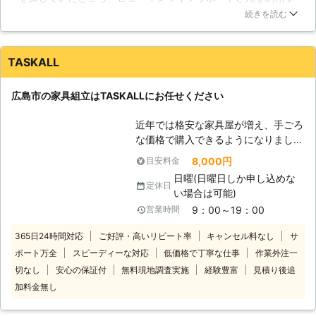
る事にしました。少々重い洋服入りダンスを一階から二階へ運
移動させたいけれど、重くて一人では
続きを読む
ぶと言う結構大変な作業ですが、大変迅速且つ丁寧にやって頂
移動できない。足腰を痛めていて家具
けてとても助かりました。料金も非常にリーズナブルであった
を運ぶことができない。このように、
事から今後も何か重たいものを移動させる事があれば是非とも
家具を移動させたいけれどご自身では
TASKALL
利用したいと思っています。
難しいという時にも、当社の家具の組
立・移動サービスをご利用いただけま
山口県
山口市
2016年11月30日
広島市の家具組立はTASKALLにお任せください
す。組立はしなくてもいいけれど、家
具を移動してほしいというご依頼も大
近年では格安な家具屋が増え、手ごろ
歓迎です。お困りの時は、すぐに当社
な価格で購入できるようになりまし
に頼ってくだされば幸いです。 【細
た。しかし組み立てはセルフとなるこ
8,000円
目安料金
かい気遣い】 家具の組立・移動のサ
とから「一人暮らしだから家具組立が
ービスは、細かい気遣いが大事だと当
日曜(日曜日しか申し込めな
難しい」場合や「長く使いたいからキ
定休日
社は思っております。組立中、移動中
い場合は可能)
レイに確実な組立がしたい」という思
に周囲へと配慮しないと、お客様のご
9：00～19：00
営業時間
いがあるかと思います。 そんなとき
自宅の壁や床を傷つけてしまう恐れが
は広島県の便利屋さんTASKALLにお
365日24時間対応
ご好評・高いリピート率
あるからです。当社スタッフは、周囲
キャンセル料なし
サ
任せを！ 家具の組立で人手が必要な
の壁などに傷をつけないように細心の
ポート万全
スピーディーな対応
低価格で丁寧な仕事
作業外注一
とき、作業に慣れた人に丁寧な作業を
注意を払って作業しますのでご安心く
切なし
安心の保証付
無料現地調査実施
経験豊富
見積り後追
してほしいとき、ご依頼ください！家
ださい。
加料金無し
具や床などが傷つかないように細心の
注意を払いながら、丁寧な作業で家具