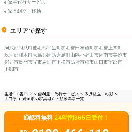
家事代行サービス
家具組立・移動
エリアで探す
阿武郡阿武町
熊毛郡平生町
熊毛郡田布施町
熊毛郡上関町
玖珂郡和木町
大島郡周防大島町
山陽小野田市
周南市
美祢市
柳井市
長門市
光市
岩国市
下松市
防府市
萩市
山口市
宇部市
下関市
生活110番TOP
便利屋・代行サービス
家具組立・移動
山口県
岩国市の家具組立・移動業者一覧
通話料無料
24時間365日受付！