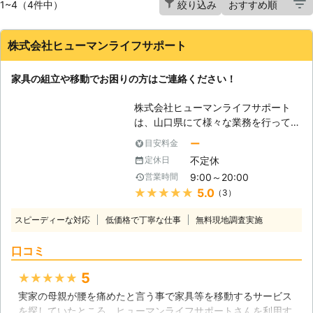
1~4（4件中）
絞り込み
株式会社ヒューマンライフサポート
家具の組立や移動でお困りの方はご連絡ください！
株式会社ヒューマンライフサポート
は、山口県にて様々な業務を行ってお
ります。皆様の生活で起こったトラブ
ー
目安料金
ル、悩み事を解決するためのサービス
不定休
定休日
を提供しており、そのなかのひとつ家
9:00～20:00
営業時間
具の組立・移動は人気です。インター
★★★★★
5.0
（3）
ネットを利用した通信販売で、新しい
家具を購入したもの、組立が難しい、
スピーディーな対応
低価格で丁寧な仕事
無料現地調査実施
工具がなくて組立ができないなどとお
困りの方はいらっしゃいませんか？ご
口コミ
自身で家具の組立ができない時は、当
社へとご連絡ください。当社スタッフ
5
★★★★★
がお客様に代わって、すぐに家具を組
実家の母親が腰を痛めたと言う事で家具等を移動するサービス
立ます。 【家具を移動させるだけで
を探していたところ、ヒューマンライフサポートさんを利用す
も大歓迎】 模様替えのために家具を