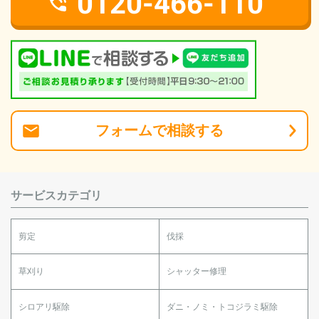
0120-466-110
フォーム
で
相談
する
サービスカテゴリ
剪定
伐採
草刈り
シャッター修理
シロアリ駆除
ダニ・ノミ・トコジラミ駆除