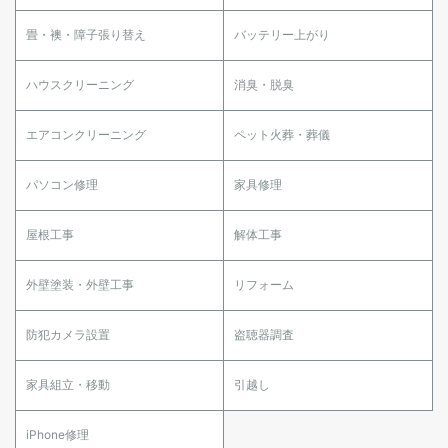
畳・襖・障子張り替え
バッテリー上がり
ハウスクリーニング
消臭・脱臭
エアコンクリーニング
ペット火葬・葬儀
パソコン修理
家具修理
屋根工事
解体工事
外壁塗装・外壁工事
リフォーム
防犯カメラ設置
盗聴器調査
家具組立・移動
引越し
iPhone修理