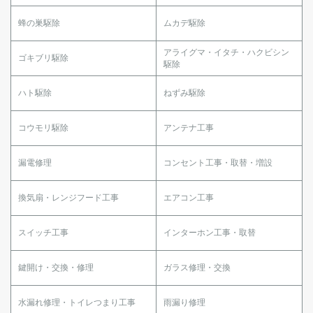
蜂の巣駆除
ムカデ駆除
アライグマ・イタチ・ハクビシン
ゴキブリ駆除
駆除
ハト駆除
ねずみ駆除
コウモリ駆除
アンテナ工事
漏電修理
コンセント工事・取替・増設
換気扇・レンジフード工事
エアコン工事
スイッチ工事
インターホン工事・取替
鍵開け・交換・修理
ガラス修理・交換
水漏れ修理・トイレつまり工事
雨漏り修理