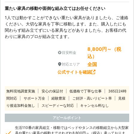
重たい家具の移動や面倒な組み立てはお任せください
1人では動かすことができない重たい家具がありましたら、ご連絡
ください。大切な家具を丁寧に移動します。また、購入したにも
関わらず組み立てずにいる家具などがありましたら、お客様の代
わりに家具のプロが組み立てます。
8,800円～（税
目安料金
込）
全国
対応エリア
公式サイトを確認
無料現地調査実施
安心の保証付
低価格で丁寧な仕事
365日24時
間対応
サポート万全
経験豊富
ご好評・高いリピート率
見積
り後追加料金無し
スピーディーな対応
キャンセル料なし
アピールポイント
生活110番の家具組立・移動ではベッドやタンスの移動組立から大型家
具や重たい家具の移動までそれぞれ8,800円～（税込）承っておりま