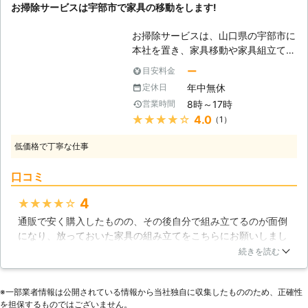
お掃除サービスは宇部市で家具の移動をします!
立110番をご利用ください。 大きくて
移動が大変だった家具も、組立が難し
お掃除サービスは、山口県の宇部市に
くてできなかったという家具も、実績
本社を置き、家具移動や家具組立てを
豊富なベテランが迅速に解決します。
行なっています。地域密着型の会社の
家具移動組立110番では、家具の組立
ー
目安料金
ため本社のある宇部市と、隣接する山
作業や移動作業にお困りのお客様に喜
年中無休
定休日
陽小野田市のみで作業が可能ですが、
んで対応させていただきます。
8時～17時
営業時間
その分皆さんとの出会いをとても大切
★★★★★
4.0
（1）
にしていることが、当社の大きな特徴
です。また年中無休で営業しているた
低価格で丁寧な仕事
め、急なご依頼にも対応できることも
魅力です。 【家具移動をしません
口コミ
か】 皆さんの中には、お部屋の模様
替えをしたいと考える人も多いかと思
4
★★★★★
います。しかしお掃除くらいはできま
通販で安く購入したものの、その後自分で組み立てるのが面倒
すが、重い家具は動かせずに、結局あ
になり、放っておいた家具の組み立てをこちらにお願いしまし
まり変えることができなかったという
た。数年前にも通販で家具を買ったことはあり、その時は自分
ことは珍しくありません。小さくて軽
続きを読む
で組み立てることができたのですが、この時は、説明書を読ん
い家具ならば移動させられても、ベッ
でもチンプンカンプン。姉に相談すると、「私もだめ。便利屋
ドやタンスなどが動かせないと感じた
※⼀部業者情報は公開されている情報から当社独⾃に収集したもののため、正確性
さんにお願いしたら」と言われ、世の中にはそんな業者がある
際は、当社をご利用ください。当社で
を担保するものではございません。
のかと感心しながら調べ、こちらを見つけました。担当の方