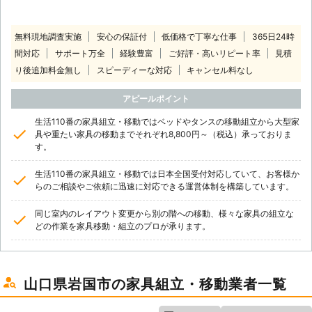
無料現地調査実施
安心の保証付
低価格で丁寧な仕事
365日24時
間対応
サポート万全
経験豊富
ご好評・高いリピート率
見積
り後追加料金無し
スピーディーな対応
キャンセル料なし
アピールポイント
生活110番の家具組立・移動ではベッドやタンスの移動組立から大型家
具や重たい家具の移動までそれぞれ8,800円～（税込）承っておりま
す。
生活110番の家具組立・移動では日本全国受付対応していて、お客様か
らのご相談やご依頼に迅速に対応できる運営体制を構築しています。
同じ室内のレイアウト変更から別の階への移動、様々な家具の組立な
どの作業を家具移動・組立のプロが承ります。
山口県岩国市の家具組立・移動業者一覧