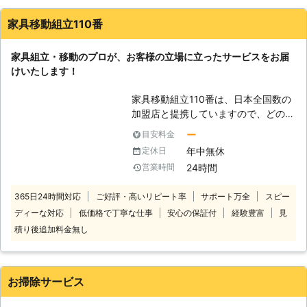
組立の代行します。 模様替えなどの
家具の移動も承っており、便利屋さん
家具移動組立110番
として地域のみなさまの「生活の困っ
た！」を解決するべく、お客様の必要
家具組立・移動のプロが、お客様の立場に立ったサービスをお届
とするサービスをご提案しているので
けいたします！
す！ 不用品回収も行っているため、
買い替え時に古い家具の回収が必要に
家具移動組立110番は、日本全国数の
なったときにもお任せください。まず
加盟店と提携していますので、どの地
はお問合せからお待ちしています。
方にお住まいのお客様でも迅速に対応
ー
目安料金
いたします。 コールセンターでは24
年中無休
定休日
時間365日年中無休でお電話を受け付
24時間
営業時間
けています。 深夜でも早朝でもお客
様の都合の良い時間帯にいつでもお電
365日24時間対応
ご好評・高いリピート率
サポート万全
スピー
話ください。 コールセンターのスタ
ディーな対応
低価格で丁寧な仕事
安心の保証付
経験豊富
見
ッフがお客様のお悩みをお聞きしま
す。 「お部屋の模様替えをしたいけ
積り後追加料金無し
ど、家具が重くて大変なので手伝って
ほしい」 「説明書を見ても家具の組
立がうまくいかないから対応してほし
お掃除サービス
い」など。 このようなことでお困
り、お悩みのお客様はぜひ家具移動組