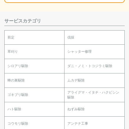
サービスカテゴリ
剪定
伐採
草刈り
シャッター修理
シロアリ駆除
ダニ・ノミ・トコジラミ駆除
蜂の巣駆除
ムカデ駆除
アライグマ・イタチ・ハクビシン
ゴキブリ駆除
駆除
ハト駆除
ねずみ駆除
コウモリ駆除
アンテナ工事