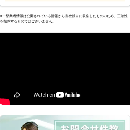
ど、家具が重くて大変なので手伝って
ほしい」 「説明書を見ても家具の組
立がうまくいかないから対応してほし
※⼀部業者情報は公開されている情報から当社独⾃に収集したもののため、正確性
い」など。 このようなことでお困
を担保するものではございません。
り、お悩みのお客様はぜひ家具移動組
立110番をご利用ください。 大きくて
移動が大変だった家具も、組立が難し
くてできなかったという家具も、実績
豊富なベテランが迅速に解決します。
家具移動組立110番では、家具の組立
作業や移動作業にお困りのお客様に喜
んで対応させていただきます。