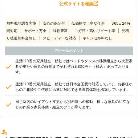
公式サイトを確認
無料現地調査実施
安心の保証付
低価格で丁寧な仕事
365日24時
間対応
サポート万全
経験豊富
ご好評・高いリピート率
見積
り後追加料金無し
スピーディーな対応
キャンセル料なし
アピールポイント
生活110番の家具組立・移動ではベッドやタンスの移動組立から大型家
具や重たい家具の移動までそれぞれ8,800円～（税込）承っておりま
す。
生活110番の家具組立・移動では日本全国受付対応していて、お客様か
らのご相談やご依頼に迅速に対応できる運営体制を構築しています。
同じ室内のレイアウト変更から別の階への移動、様々な家具の組立な
どの作業を家具移動・組立のプロが承ります。