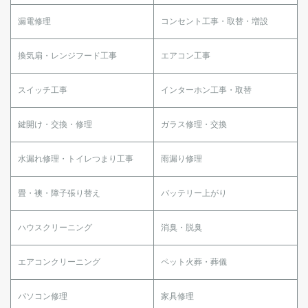
漏電修理
コンセント工事・取替・増設
換気扇・レンジフード工事
エアコン工事
スイッチ工事
インターホン工事・取替
鍵開け・交換・修理
ガラス修理・交換
水漏れ修理・トイレつまり工事
雨漏り修理
畳・襖・障子張り替え
バッテリー上がり
ハウスクリーニング
消臭・脱臭
エアコンクリーニング
ペット火葬・葬儀
パソコン修理
家具修理