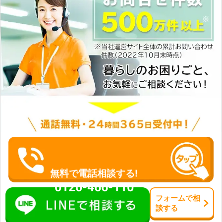
無料で電話相談する!
0120-466-110
フォーム
で
相
談
する