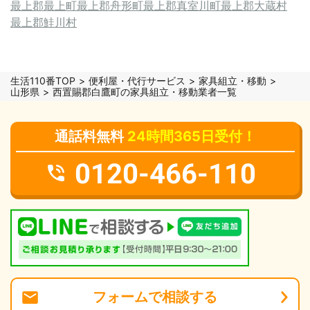
最上郡最上町
最上郡舟形町
最上郡真室川町
最上郡大蔵村
最上郡鮭川村
生活110番TOP
便利屋・代行サービス
家具組立・移動
山形県
西置賜郡白鷹町の家具組立・移動業者一覧
通話料無料
24時間365日受付！
0120-466-110
フォーム
で
相談
する