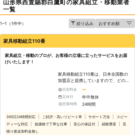
山形県西置賜郡白鷹町の家具組立・移動業者
一覧
1~1（1件中）
絞り込み
家具移動組立110番
家具組立・移動のプロが、お客様の立場に立ったサービスをお届
けいたします！
家具移動組立110番は、日本全国数の
加盟店と提携していますので、どの地
方にお住まいのお客様でも迅速に対応
ー
目安料金
いたします。 コールセンターでは24
年中無休
定休日
時間365日年中無休でお電話を受け付
24時間
営業時間
けています。 深夜でも早朝でもお客
様の都合の良い時間帯にいつでもお電
365日24時間対応
ご好評・高いリピート率
サポート万全
スピー
話ください。 コールセンターのスタ
ディーな対応
低価格で丁寧な仕事
安心の保証付
経験豊富
見
ッフがお客様のお悩みをお聞きしま
す。 「お部屋の模様替えをしたいけ
積り後追加料金無し