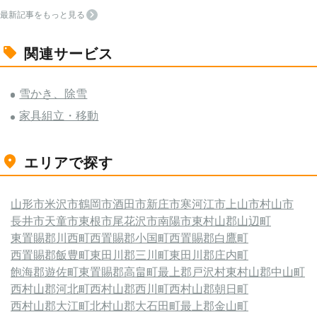
最新記事をもっと見る
関連サービス
雪かき、除雪
家具組立・移動
エリアで探す
山形市
米沢市
鶴岡市
酒田市
新庄市
寒河江市
上山市
村山市
長井市
天童市
東根市
尾花沢市
南陽市
東村山郡山辺町
東置賜郡川西町
西置賜郡小国町
西置賜郡白鷹町
西置賜郡飯豊町
東田川郡三川町
東田川郡庄内町
飽海郡遊佐町
東置賜郡高畠町
最上郡戸沢村
東村山郡中山町
西村山郡河北町
西村山郡西川町
西村山郡朝日町
西村山郡大江町
北村山郡大石田町
最上郡金山町