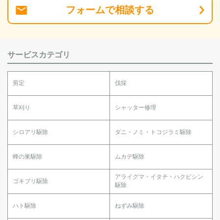
フォーム
で
相談
する
サービスカテゴリ
剪定
伐採
草刈り
シャッター修理
シロアリ駆除
ダニ・ノミ・トコジラミ駆除
蜂の巣駆除
ムカデ駆除
アライグマ・イタチ・ハクビシン
ゴキブリ駆除
駆除
ハト駆除
ねずみ駆除