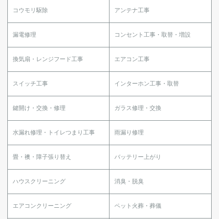
コウモリ駆除
アンテナ工事
漏電修理
コンセント工事・取替・増設
換気扇・レンジフード工事
エアコン工事
スイッチ工事
インターホン工事・取替
鍵開け・交換・修理
ガラス修理・交換
水漏れ修理・トイレつまり工事
雨漏り修理
畳・襖・障子張り替え
バッテリー上がり
ハウスクリーニング
消臭・脱臭
エアコンクリーニング
ペット火葬・葬儀