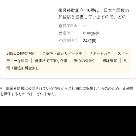
家具移動組立110番は、日本全国数の
加盟店と提携していますので、どの地
方にお住まいのお客様でも迅速に対応
ー
目安料金
いたします。 コールセンターでは24
年中無休
定休日
時間365日年中無休でお電話を受け付
24時間
営業時間
けています。 深夜でも早朝でもお客
様の都合の良い時間帯にいつでもお電
365日24時間対応
ご好評・高いリピート率
サポート万全
スピー
話ください。 コールセンターのスタ
ディーな対応
低価格で丁寧な仕事
安心の保証付
経験豊富
見
ッフがお客様のお悩みをお聞きしま
す。 「お部屋の模様替えをしたいけ
積り後追加料金無し
ど、家具が重くて大変なので手伝って
ほしい」 「説明書を見ても家具の組
立がうまくいかないから対応してほし
※⼀部業者情報は公開されている情報から当社独⾃に収集したもののため、正確性
い」など。 このようなことでお困
を担保するものではございません。
り、お悩みのお客様はぜひ家具移動組
立110番をご利用ください。 大きくて
移動が大変だった家具も、組立が難し
くてできなかったという家具も、実績
豊富なベテランが迅速に解決します。
家具移動組立110番では、家具の組立