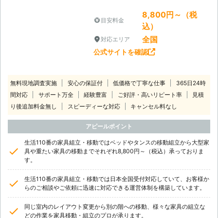
8,800円～（税
目安料金
込）
全国
対応エリア
公式サイトを確認
無料現地調査実施
安心の保証付
低価格で丁寧な仕事
365日24時
間対応
サポート万全
経験豊富
ご好評・高いリピート率
見積
り後追加料金無し
スピーディーな対応
キャンセル料なし
アピールポイント
生活110番の家具組立・移動ではベッドやタンスの移動組立から大型家
具や重たい家具の移動までそれぞれ8,800円～（税込）承っておりま
す。
生活110番の家具組立・移動では日本全国受付対応していて、お客様か
らのご相談やご依頼に迅速に対応できる運営体制を構築しています。
同じ室内のレイアウト変更から別の階への移動、様々な家具の組立な
どの作業を家具移動・組立のプロが承ります。