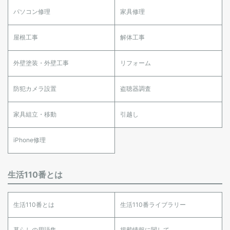
パソコン修理
家具修理
屋根工事
解体工事
外壁塗装・外壁工事
リフォーム
防犯カメラ設置
盗聴器調査
家具組立・移動
引越し
iPhone修理
生活110番とは
生活110番とは
生活110番ライブラリー
暮らしの用語集
掲載情報に関して