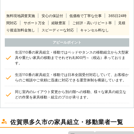
無料現地調査実施
安心の保証付
低価格で丁寧な仕事
365日24時
間対応
サポート万全
経験豊富
ご好評・高いリピート率
見積
り後追加料金無し
スピーディーな対応
キャンセル料なし
アピールポイント
生活110番の家具組立・移動ではベッドやタンスの移動組立から大型家
具や重たい家具の移動までそれぞれ8,800円～（税込）承っておりま
す。
生活110番の家具組立・移動では日本全国受付対応していて、お客様か
らのご相談やご依頼に迅速に対応できる運営体制を構築しています。
同じ室内のレイアウト変更から別の階への移動、様々な家具の組立な
どの作業を家具移動・組立のプロが承ります。
佐賀県多久市の家具組立・移動業者一覧