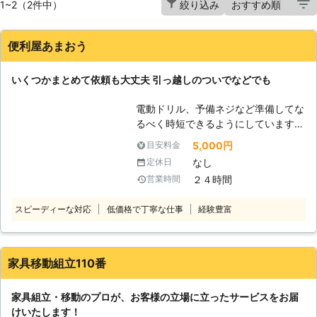
1~2（2件中）
絞り込み
便利屋あまおう
いくつかまとめて依頼も大丈夫 引っ越しのついでなどでも
電動ドリル、予備ネジなど準備してな
るべく時短できるようにしています。
場所狭くてもどうにかしますので、ご
5,000円
目安料金
相談ください。
なし
定休日
２４時間
営業時間
スピーディーな対応
低価格で丁寧な仕事
経験豊富
家具移動組立110番
家具組立・移動のプロが、お客様の立場に立ったサービスをお届
けいたします！