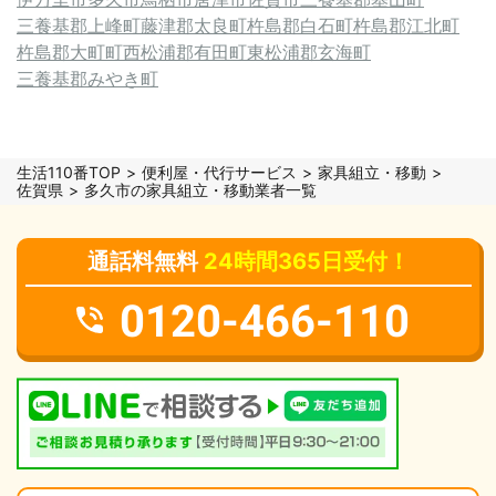
三養基郡上峰町
藤津郡太良町
杵島郡白石町
杵島郡江北町
杵島郡大町町
西松浦郡有田町
東松浦郡玄海町
三養基郡みやき町
生活110番TOP
便利屋・代行サービス
家具組立・移動
佐賀県
多久市の家具組立・移動業者一覧
通話料無料
24時間365日受付！
0120-466-110