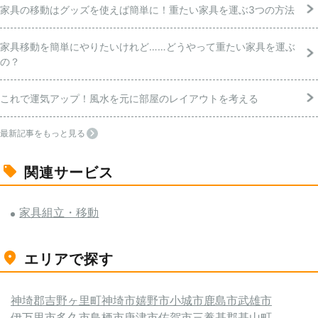
家具の移動はグッズを使えば簡単に！重たい家具を運ぶ3つの方法
家具移動を簡単にやりたいけれど……どうやって重たい家具を運ぶ
の？
これで運気アップ！風水を元に部屋のレイアウトを考える
最新記事をもっと見る
関連サービス
家具組立・移動
エリアで探す
神埼郡吉野ヶ里町
神埼市
嬉野市
小城市
鹿島市
武雄市
伊万里市
多久市
鳥栖市
唐津市
佐賀市
三養基郡基山町