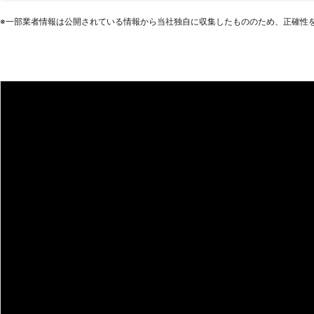
間外だけど、どうしても来て欲しい
※⼀部業者情報は公開されている情報から当社独⾃に収集したもののため、正確性
可能な限り柔軟に対応させていただきます
3,000円～というわかりやすい料金
作業につき1時間3,000円～とい
ております。そのため重い家具を移
み立てなど、作業内容で料金が変わることはあ
が発生するときには、必ずお客様に
追加されていた、などということは
い。 便利屋なんでーもでは、家具の移動や組み立て以外にもさまざまなサ
ービスをご提供しております。お困
談ください。