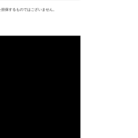
」というご要望にもお応えいたします。
を担保するものではございません。
ので、ご相談ください。 【1時間
で作業いたします！】 弊社では、1つの
うわかりやすい料金でサービスをご提供し
動させたり、部品が多い面倒な家具の組
りません。 また、追加料金
確認させていただきます。勝手に料金が
ございませんので安心してご依頼くださ
りごとがございましたら、なんでもご相