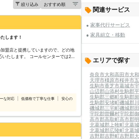
絞り込み
関連サービス
家事代行サービス
家具組立・移動
いたします！
の加盟店と提携していますので、どの地
コールセンターでは24
エリアで探す
付けています。 深夜でも早朝でもお客
コールセンターのスタ
奈良市
大和高田市
大
したいけ
天理市
橿原市
桜井市
てほしい」 「説明書を見ても家具の組
生駒市
香芝市
葛城市
のようなことでお困
山辺郡山添村
生駒郡
10番をご利用ください。 大きくて
生駒郡三郷町
生駒郡
ーな対応
低価格で丁寧な仕事
安心の
しくてできなかったという家具も、実績
生駒郡安堵町
磯城郡
磯城郡三宅町
磯城郡
組立
宇陀郡曽爾村
宇陀郡
喜んで対応させていただきます。
高市郡高取町
高市郡
北葛城郡上牧町
北葛
北葛城郡広陵町
北葛
吉野郡吉野町
吉野郡