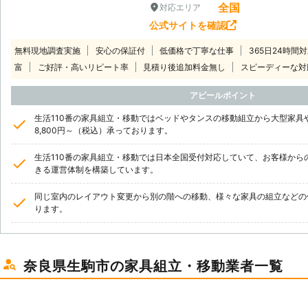
全国
対応エリア
公式サイトを確認
無料現地調査実施
安心の保証付
低価格で丁寧な仕事
365日24時間
富
ご好評・高いリピート率
見積り後追加料金無し
スピーディーな対
アピールポイント
生活110番の家具組立・移動ではベッドやタンスの移動組立から大型家具
8,800円～（税込）承っております。
生活110番の家具組立・移動では日本全国受付対応していて、お客様から
きる運営体制を構築しています。
同じ室内のレイアウト変更から別の階への移動、様々な家具の組立などの
ります。
奈良県生駒市の家具組立・移動業者一覧