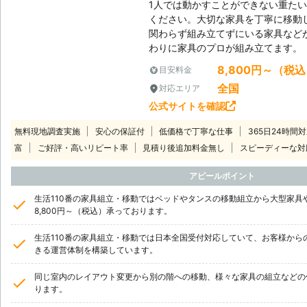
1人では動かすことができない重た
ください。大切な家具を丁寧に移動
関わらず組み立てずにいる家具など
わりに家具のプロが組み立てます。
8,800円～（税
目安料金
全国
対応エリア
公式サイトを確認
無料現地調査実施
安心の保証付
低価格で丁寧な仕事
365日24時間
富
ご好評・高いリピート率
見積り後追加料金無し
スピーディーな対
アピールポイント
生活110番の家具組立・移動ではベッドやタンスの移動組立から大型家具
8,800円～（税込）承っております。
生活110番の家具組立・移動では日本全国受付対応していて、お客様から
きる運営体制を構築しています。
同じ室内のレイアウト変更から別の階への移動、様々な家具の組立などの
ります。