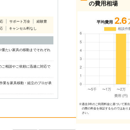
の費用相場
2.6
対応
サポート万全
経験豊
平均費用
応
キャンセル料なし
や重たい家具の移動までそれぞれ
のご相談やご依頼に迅速に対応で
作業を家具移動・組立のプロが承
過去3年のご利⽤料⾦に基づいて算
※
の際の料⾦を保証するものではあり
さい。