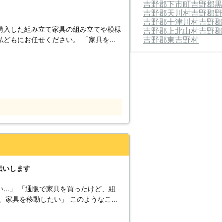
吉野郡下市町
吉野郡
吉野郡天川村
吉野郡
吉野郡十津川村
吉野
購入した組み立て家具の組み立てや模様
吉野郡上北山村
吉野
吉野郡東吉野村
私どもにお任せください。 「家具を組
」「重い家具の移動をしたいけど動かせ
とお困りになることがあるかもしれませ
から移動まで経験豊富なスタッフによる
お応えしております。 ご高齢の方や女
ご依頼にお応えし、きれいな仕上がりの
伝いします
い…」 「通販で家具を買ったけど、組
、家具を移動したい」 このようなこと
 私たち便利屋ファミリーでは、家具の
客様のお手伝いをしております。 家具