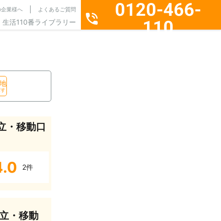
0120-466-
の企業様へ
よくあるご質問
110
生活110番ライブラリー
通話料無料・24時間365日受付
地
探す
立・移動口
4.0
2件
立・移動