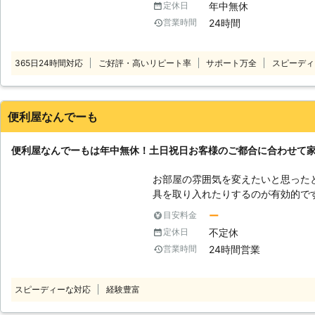
年中無休
定休日
を一人で組立や移動を行うのは、大
24時間
営業時間
れば破損にもつながってしまうこと
ケガをする危険性もありますので、
く弊社をご利用ください。 弊社に
365日24時間対応
ご好評・高いリピート率
サポート万全
スピーディ
しております。
便利屋なんでーも
便利屋なんでーもは年中無休！土日祝日お客様のご都合に合わせて
お部屋の雰囲気を変えたいと思った
具を取り入れたりするのが有効的で
いますしなかなか大変ですよね。ま
ー
目安料金
少しずつおこなっていくため、時間
不定休
定休日
もし皆さんの中に家具の移動や組み
24時間営業
営業時間
ば、ぜひ便利屋なんでーもを頼って
ごとをなんでも解決させていただきます。 【お急ぎの方必見！
で当日対応可能です】 弊社では、
スピーディーな対応
経験豊富
いうご要望にお応えすることができ
お伺いすることもできますのでいつでもご連絡