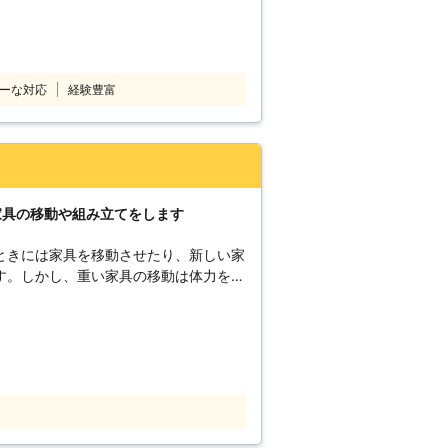
変です。難しい家具の組立だと、間違え
もあります。 無理して行えば、いらぬ
自分では無理だと感じたときは、遠慮な
は、家具の移動・組立のベテランが在籍
ーな対応
経験豊富
家具の移動や組み立てをします
ときには家具を移動させたり、新しい家
す。しかし、重い家具の移動は体力を使
た、家具の組み立ても説明書を見ながら
がかかりますし結構面倒なものです。
立てのことでお困りの方がいらっしゃれ
ください。社名の通り、皆さまのお困り
弊社は最短
お客様の「とにかく早く来て欲しい」と
ます。最短で、お電話いただいた当日に
ください。 また、「営業時