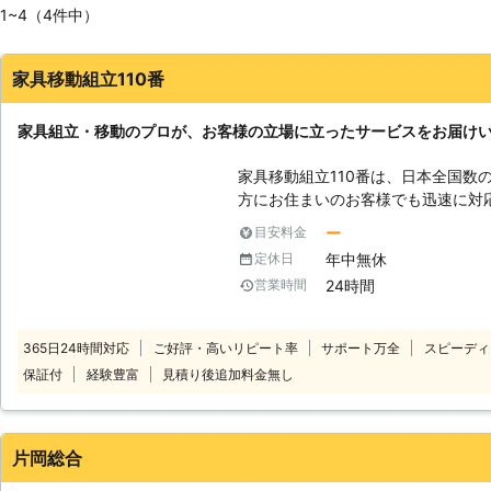
1~4（4件中）
家具移動組立110番
家具組立・移動のプロが、お客様の立場に立ったサービスをお届け
家具移動組立110番は、日本全国数
方にお住まいのお客様でも迅速に対応いたします。 
時間365日年中無休でお電話を受け
ー
目安料金
様の都合の良い時間帯にいつでもお電話ください。 
年中無休
定休日
ッフがお客様のお悩みをお聞きします。 「お部屋の模様替えを
24時間
営業時間
ど、家具が重くて大変なので手伝っ
立がうまくいかないから対応してほしい」など。 こ
り、お悩みのお客様はぜひ家具移動組立1
365日24時間対応
ご好評・高いリピート率
サポート万全
スピーディ
移動が大変だった家具も、組立が難
保証付
経験豊富
見積り後追加料金無し
豊富なベテランが迅速に解決します。 家具移動組立110番では、家具の
作業や移動作業にお困りのお客様に
片岡総合