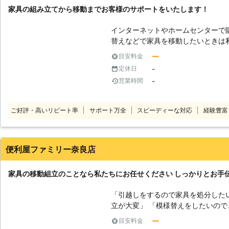
家具の組み立てから移動までお客様のサポートをいたします！
インターネットやホームセンターで
替えなどで家具を移動したいときは
み立てようとしたら工具がなかった
ー
目安料金
ない」など、いざ行動しようとする
-
定休日
ん。 片岡総合では家具の組み立て
-
営業時間
迅速丁寧な作業でお客様のご要望に
性の方、組み立てが苦手な方からの
サービスを提供いたします。
ご好評・高いリピート率
サポート万全
スピーディーな対応
経験豊富
便利屋ファミリー奈良店
家具の移動組立のことなら私たちにお任せください しっかりとお手
「引越しをするので家具を処分した
立が大変」 「模様替えをしたいので
でお困りのお客様はおりませんか？
ー
目安料金
移動や組立にしっかりと対応し、お