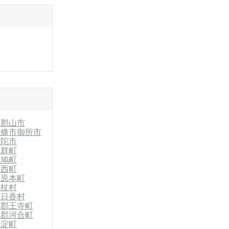
和郡山市
五條市
御所市
宇陀市
平群町
斑鳩町
川西町
田原本町
御杖村
明日香村
城郡王寺町
城郡河合町
大淀町