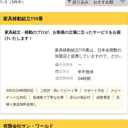
1~3（3件中）
絞り込み
家具移動組立110番
家具組立・移動のプロが、お客様の立場に立ったサービスをお届
けいたします！
家具移動組立110番は、日本全国数の
加盟店と提携していますので、どの地
方にお住まいのお客様でも迅速に対応
ー
目安料金
いたします。 コールセンターでは24
年中無休
定休日
時間365日年中無休でお電話を受け付
24時間
営業時間
けています。 深夜でも早朝でもお客
様の都合の良い時間帯にいつでもお電
365日24時間対応
ご好評・高いリピート率
サポート万全
スピー
話ください。 コールセンターのスタ
ディーな対応
低価格で丁寧な仕事
安心の保証付
経験豊富
見
ッフがお客様のお悩みをお聞きしま
す。 「お部屋の模様替えをしたいけ
積り後追加料金無し
ど、家具が重くて大変なので手伝って
ほしい」 「説明書を見ても家具の組
立がうまくいかないから対応してほし
有限会社サン・ワールド
い」など。 このようなことでお困