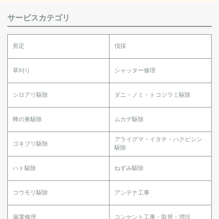
サービスカテゴリ
剪定
伐採
草刈り
シャッター修理
シロアリ駆除
ダニ・ノミ・トコジラミ駆除
蜂の巣駆除
ムカデ駆除
アライグマ・イタチ・ハクビシン
ゴキブリ駆除
駆除
ハト駆除
ねずみ駆除
コウモリ駆除
アンテナ工事
漏電修理
コンセント工事・取替・増設