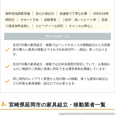
無料現地調査実施
安心の保証付
低価格で丁寧な仕事
365日24時
間対応
サポート万全
経験豊富
ご好評・高いリピート率
見積
り後追加料金無し
スピーディーな対応
キャンセル料なし
アピールポイント
生活110番の家具組立・移動ではベッドやタンスの移動組立から大型家
具や重たい家具の移動までそれぞれ8,800円～（税込）承っておりま
す。
生活110番の家具組立・移動では日本全国受付対応していて、お客様か
らのご相談やご依頼に迅速に対応できる運営体制を構築しています。
同じ室内のレイアウト変更から別の階への移動、様々な家具の組立な
どの作業を家具移動・組立のプロが承ります。
宮崎県延岡市の家具組立・移動業者一覧