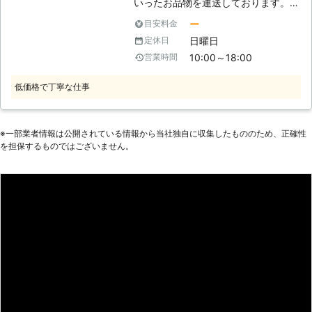
いったお品物を運送しております。そ
いけないのですが、それが面倒であっ
の経験を活かし、家具組立・家具移動
たり、よく分からなかったりするかと
ー
目安料金
も取り扱っておりますので、お困りご
思います。それで新しい家具を放り投
日曜日
定休日
とは是非当社にお任せください。お客
げる訳にもいきませんので、その時に
10:00～18:00
営業時間
様の家具やお部屋に一切傷をつけぬよ
は私たちにご連絡下さい。皆さまがさ
う丁寧に注意深く移動させますので、
じを投げた家具組立を私たちが代わっ
低価格で丁寧な仕事
安心してご利用いただくことが可能で
て行います。 【家具移動も対応可
す。また、組立に関しましても精密な
能】 組立だけではなく、家具の移動
作業ではありますが、迅速かつ丁寧に
も行っております。新しい家具が入る
行いますのでご安心ください。 【家
※⼀部業者情報は公開されている情報から当社独⾃に収集したもののため、正確性
ために模様替えをしたり、大掃除と共
を担保するものではございません。
具組立は難しい】 説明書をよく読
に家具の移動を考えたりしますが、そ
み、順番通りに行ってもなぜか傾く、
の時に皆さまのお手伝いをさせていた
がたつくといったご相談をいただくこ
だきます。重たく、数の多い家具の移
とがあります。見せていただいたとこ
動には人手が必要でしょう。皆さまの
ろ、確かに少しがたついておりました
お手伝いをさせていただきますので、
ので、丁寧に確認しつつ分解してみた
家具移動もどうぞご利用下さい。
ところ、最後までパーツをはめ込んで
いない箇所や斜めにネジが入っている
箇所などがあり、当社が改めて組みな
おしましたところ、問題なく使用でき
るまでに至りました。このように、適
切に行ったつもりでも出来ていない場