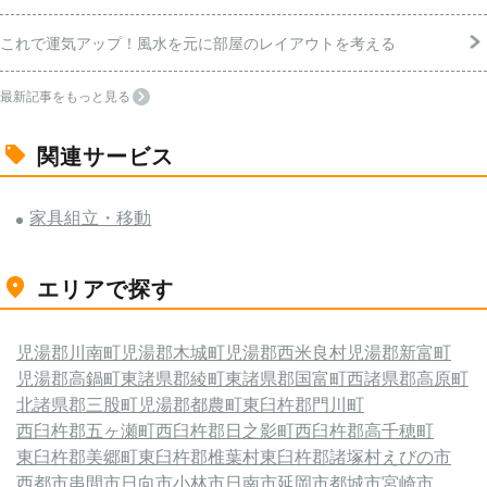
これで運気アップ！風水を元に部屋のレイアウトを考える
最新記事をもっと見る
関連サービス
家具組立・移動
エリアで探す
児湯郡川南町
児湯郡木城町
児湯郡西米良村
児湯郡新富町
児湯郡高鍋町
東諸県郡綾町
東諸県郡国富町
西諸県郡高原町
北諸県郡三股町
児湯郡都農町
東臼杵郡門川町
西臼杵郡五ヶ瀬町
西臼杵郡日之影町
西臼杵郡高千穂町
東臼杵郡美郷町
東臼杵郡椎葉村
東臼杵郡諸塚村
えびの市
西都市
串間市
日向市
小林市
日南市
延岡市
都城市
宮崎市