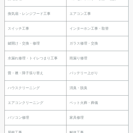
換気扇・レンジフード工事
エアコン工事
スイッチ工事
インターホン工事・取替
鍵開け・交換・修理
ガラス修理・交換
水漏れ修理・トイレつまり工事
雨漏り修理
畳・襖・障子張り替え
バッテリー上がり
ハウスクリーニング
消臭・脱臭
エアコンクリーニング
ペット火葬・葬儀
パソコン修理
家具修理
屋根工事
解体工事