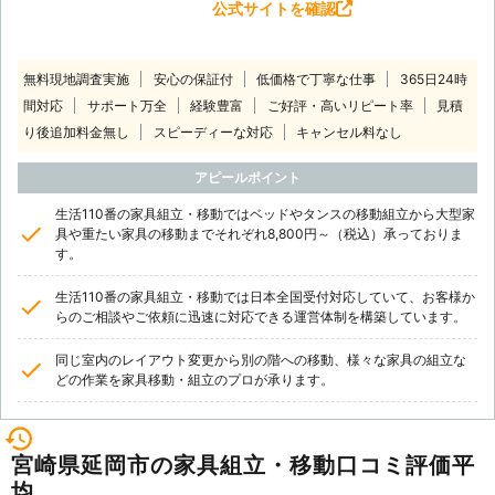
公式サイトを確認
無料現地調査実施
安心の保証付
低価格で丁寧な仕事
365日24時
間対応
サポート万全
経験豊富
ご好評・高いリピート率
見積
り後追加料金無し
スピーディーな対応
キャンセル料なし
アピールポイント
生活110番の家具組立・移動ではベッドやタンスの移動組立から大型家
具や重たい家具の移動までそれぞれ8,800円～（税込）承っておりま
す。
生活110番の家具組立・移動では日本全国受付対応していて、お客様か
らのご相談やご依頼に迅速に対応できる運営体制を構築しています。
同じ室内のレイアウト変更から別の階への移動、様々な家具の組立な
どの作業を家具移動・組立のプロが承ります。
宮崎県延岡市の家具組立・移動口コミ評価平
均