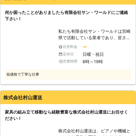
り、お悩みのお客様はぜひ家具移動組
何か困ったことがありましたら有限会社サン・ワールドにご連絡
立110番をご利用ください。 大きくて
下さい！
移動が大変だった家具も、組立が難し
くてできなかったという家具も、実績
私たち有限会社サン・ワールドは宮崎
豊富なベテランが迅速に解決します。
県で活動している業者であり、皆さま
家具移動組立110番では、家具の組立
の困りごとやトラブルを解決するため
作業や移動作業にお困りのお客様に喜
ー
目安料金
に営業を続けております。何かありま
んで対応させていただきます。
日曜・祝日
定休日
したら、ぜひとも私たちにお任せ下さ
8時～19時
営業時間
い。例えばハウスクリーニングやリフ
ォームなども可能です。家の中で起こ
低価格で丁寧な仕事
る問題には全て対応するくらいの意気
込みでやっておりますので、まずはお
問い合わせ下さい。皆さまのために全
力を尽くさせていただきます。 【家
株式会社村山運送
具組立も対応可能】 新しい家具を買
っても、それが完成品のままで届く訳
家具の組み立て移動なら経験豊富な株式会社村山運送にお任せく
ではありません。実際には分解された
ださい！
状態で、箱に入った状態で届けられる
ことが多いです。そのために家具を買
株式会社村山運送は、ピアノや機械と
われた皆さまは家具組立をやらないと