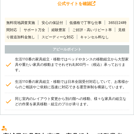
公式サイトを確認
無料現地調査実施
安心の保証付
低価格で丁寧な仕事
365日24時
間対応
サポート万全
経験豊富
ご好評・高いリピート率
見積
り後追加料金無し
スピーディーな対応
キャンセル料なし
アピールポイント
生活110番の家具組立・移動ではベッドやタンスの移動組立から大型家
具や重たい家具の移動までそれぞれ8,800円～（税込）承っておりま
す。
生活110番の家具組立・移動では日本全国受付対応していて、お客様か
らのご相談やご依頼に迅速に対応できる運営体制を構築しています。
同じ室内のレイアウト変更から別の階への移動、様々な家具の組立な
どの作業を家具移動・組立のプロが承ります。