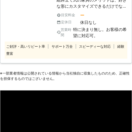
な形にカスタマイズできるだけでなく
購入費が安いということです。ただこ
ー
目安料金
のメリット目当てで買ったのは良い
休日なし
定休日
が、実際に組み立てる作業に入ると部
特に決まり無し。お客様の希
営業時
品の構築が大変になってしまいます。
間
望に対応可。
さらにやっとの思いで組み立てに成功
したのは良いが、今度はその家具を指
ご好評・高いリピート率
サポート万全
スピーディーな対応
経験
定した場所に運ばなければならないた
豊富
め重労働です。それでは折角購入した
のに、最悪のケースとして挫折してし
まうことも考えられます。そんな重労
※⼀部業者情報は公開されている情報から当社独⾃に収集したもののため、正確性
働な家具組立・移動は、ぜひ有限会社
を担保するものではございません。
宮城野技研にお任せくださるとありが
たいです。弊社ではお客様の要望にあ
わせて組み立てをするだけでなく、運
搬も職人が丁寧に指定されたポイント
に運び入れます。