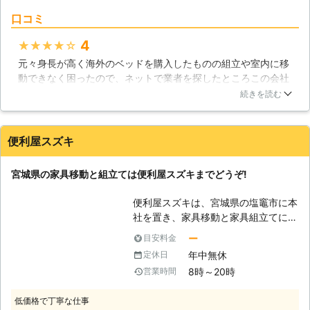
ならなくなってしまうケースもありま
口コミ
す。ですから、最初からでも途中から
でも構いませんのでご不安でしたら是
4
★★★★★
非当社にご相談ください。お客様のお
元々身長が高く海外のベッドを購入したものの組立や室内に移
悩みは当社が解消致します。 【家具
動できなく困ったので、ネットで業者を探したところこの会社
組立の失敗談】 お客様からいただい
を見つけました。問合わせて2，3日ほど返信に時間がかかりま
たご相談に「家具を組み立てたが何か
続きを読む
したが対応も丁寧で完成までスムーズに行くことができたので
おかしい」といったお悩みがありまし
助かりました。過度の不満やトラブルもなくほどほどに事が済
た。お伺いしてみると家具ががたつい
んだので、作業を依頼して良かったと思います。なのでこれを
ており、正確に調べますと傾いている
便利屋スズキ
機にもし家具や家財の件で何かあったらこの会社を利用したい
ことがわかりました。幸いにも分解で
と感じました。
きる家具でしたので、当社で分解し組
宮城県の家具移動と組立ては便利屋スズキまでどうぞ!
立を行ったところ問題なく使用できる
岩手県
一関市
2016年11月11日
ようになりました。このような場合も
便利屋スズキは、宮城県の塩竈市に本
ありますので、家具の組立は正確に行
社を置き、家具移動と家具組立てに対
わなければ、何らかの不具合が起こり
応している会社です。その名の通り便
えます。心配事がございましたら、お
ー
目安料金
利屋で、お家の中のさまざまなお困り
気軽に当社までご連絡下さい。お客様
年中無休
定休日
ごとを解決できるようなサービスを提
からのご連絡をスタッフ一同お待ちし
8時～20時
営業時間
供しています。また年中無休で営業し
ております。
ているため、急なご依頼でも迅速に対
低価格で丁寧な仕事
応することができます。 【家具を組