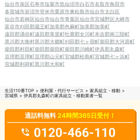
仙台市泉区
石巻市
塩竈市
気仙沼市
白石市
名取市
角田市
多賀城市
岩沼市
登米市
栗原市
東松島市
仙台市太白区
仙台市若林区
仙台市
仙台市青葉区
仙台市宮城野区
大崎市
富谷市
刈田郡蔵王町
加美郡色麻町
加美郡加美町
遠田郡涌谷町
遠田郡美里町
牡鹿郡女川町
本吉郡南三陸町
黒川郡大衡村
黒川郡大郷町
刈田郡七ヶ宿町
柴田郡大河原町
柴田郡村田町
柴田郡柴田町
柴田郡川崎町
伊具郡丸森町
亘理郡亘理町
亘理郡山元町
宮城郡松島町
宮城郡七ヶ浜町
宮城郡利府町
黒川郡大和町
生活110番TOP
便利屋・代行サービス
家具組立・移動
宮城県
伊具郡丸森町の家具組立・移動業者一覧
通話料無料
24時間365日受付！
0120-466-110