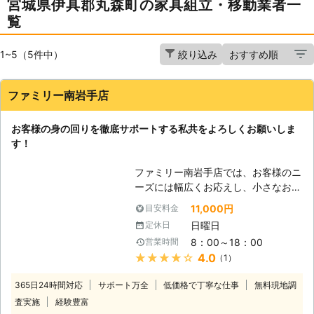
宮城県伊具郡丸森町の家具組立・移動業者一
覧
1~5（5件中）
絞り込み
ファミリー南岩手店
お客様の身の回りを徹底サポートする私共をよろしくお願いしま
す！
ファミリー南岩手店では、お客様のニ
ーズには幅広くお応えし、小さなお困
りごとから高難易度のご依頼でも、可
11,000円
目安料金
能な限り対応させていただきます。家
日曜日
定休日
具組立や家具移動といったお一人では
8：00～18：00
営業時間
難しい作業でも、お客様のご要望に応
★★★★★
4.0
（1）
じて作業員を向かわせ、様々な形でお
手伝いさせていただきます。家具の組
365日24時間対応
サポート万全
低価格で丁寧な仕事
無料現地調
立は慣れていない方だと失敗してしま
査実施
経験豊富
うことがあり、最悪の場合は使い物に