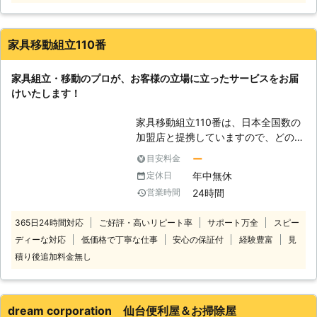
立てます】 近年はインターネット通
販が人気になり、皆さんの好みに合っ
た家具を自宅にいながら購入すること
家具移動組立110番
ができるようになっています。しかし
ながら組立ては皆さん自身で行なう必
家具組立・移動のプロが、お客様の立場に立ったサービスをお届
要があるため、その作業に苦労してい
けいたします！
るという声が当社にも多く寄せられて
います。組立て説明書は家具に付いて
家具移動組立110番は、日本全国数の
きますが、小さくてわかりにくかった
加盟店と提携していますので、どの地
り、海外の言語で書かれているなどし
方にお住まいのお客様でも迅速に対応
て一筋縄では行かないことが少なくな
ー
目安料金
いたします。 コールセンターでは24
いようです。その結果家具の組立てを
年中無休
定休日
時間365日年中無休でお電話を受け付
諦めてしまう人もいるようですが、せ
24時間
営業時間
けています。 深夜でも早朝でもお客
っかく気にいった家具を手に入れたの
様の都合の良い時間帯にいつでもお電
ですから、放っておくことはもったい
365日24時間対応
ご好評・高いリピート率
サポート万全
スピー
話ください。 コールセンターのスタ
ないとは思いませんか?もしも家具組
ディーな対応
低価格で丁寧な仕事
安心の保証付
経験豊富
見
ッフがお客様のお悩みをお聞きしま
立てに苦労しているというときは、当
す。 「お部屋の模様替えをしたいけ
積り後追加料金無し
社に作業をご依頼ください。皆さんの
ど、家具が重くて大変なので手伝って
代わりに家具の組立てを行ない、購入
ほしい」 「説明書を見ても家具の組
した家具が無駄にならないようにでき
立がうまくいかないから対応してほし
ます。また組立てた家具を、皆さんの
dream corporation 仙台便利屋＆お掃除屋
い」など。 このようなことでお困