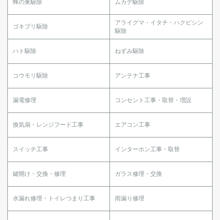
蜂の巣駆除
ムカデ駆除
アライグマ・イタチ・ハクビシン
ゴキブリ駆除
駆除
ハト駆除
ねずみ駆除
コウモリ駆除
アンテナ工事
漏電修理
コンセント工事・取替・増設
換気扇・レンジフード工事
エアコン工事
スイッチ工事
インターホン工事・取替
鍵開け・交換・修理
ガラス修理・交換
水漏れ修理・トイレつまり工事
雨漏り修理