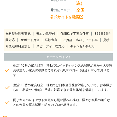
込）
全国
対応エリア
公式サイトを確認
無料現地調査実施
安心の保証付
低価格で丁寧な仕事
365日24時
間対応
サポート万全
経験豊富
ご好評・高いリピート率
見積
り後追加料金無し
スピーディーな対応
キャンセル料なし
アピールポイント
生活110番の家具組立・移動ではベッドやタンスの移動組立から大型家
具や重たい家具の移動までそれぞれ8,800円～（税込）承っておりま
す。
生活110番の家具組立・移動では日本全国受付対応していて、お客様か
らのご相談やご依頼に迅速に対応できる運営体制を構築しています。
同じ室内のレイアウト変更から別の階への移動、様々な家具の組立な
どの作業を家具移動・組立のプロが承ります。