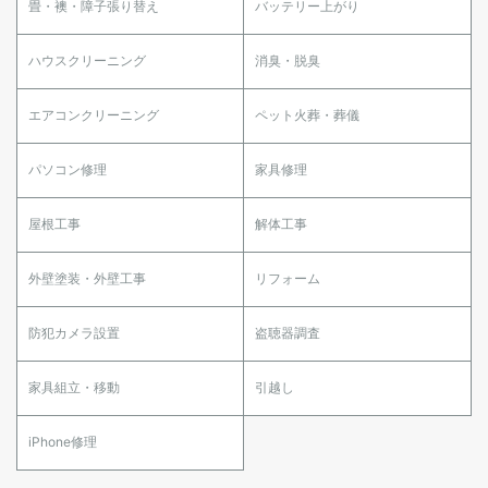
畳・襖・障子張り替え
バッテリー上がり
ハウスクリーニング
消臭・脱臭
エアコンクリーニング
ペット火葬・葬儀
パソコン修理
家具修理
屋根工事
解体工事
外壁塗装・外壁工事
リフォーム
防犯カメラ設置
盗聴器調査
家具組立・移動
引越し
iPhone修理