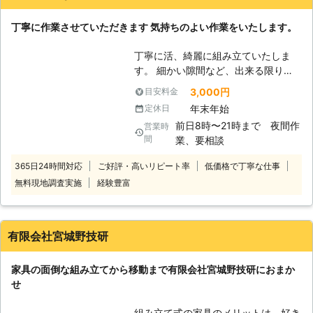
お好きな場所に設置することも可能で
り、お悩みのお客様はぜひ家具移動組
す。
丁寧に作業させていただきます 気持ちのよい作業をいたします。
立110番をご利用ください。 大きくて
移動が大変だった家具も、組立が難し
丁寧に活、綺麗に組み立ていたしま
くてできなかったという家具も、実績
す。 細かい隙間など、出来る限りの
豊富なベテランが迅速に解決します。
精巧な作業をし、お客様になっとくい
家具移動組立110番では、家具の組立
3,000円
目安料金
ただけるようにがんばります。
作業や移動作業にお困りのお客様に喜
年末年始
定休日
んで対応させていただきます。
前日8時〜21時まで 夜間作
営業時
間
業、要相談
365日24時間対応
ご好評・高いリピート率
低価格で丁寧な仕事
無料現地調査実施
経験豊富
有限会社宮城野技研
家具の面倒な組み立てから移動まで有限会社宮城野技研におまか
せ
組み立て式の家具のメリットは、好き