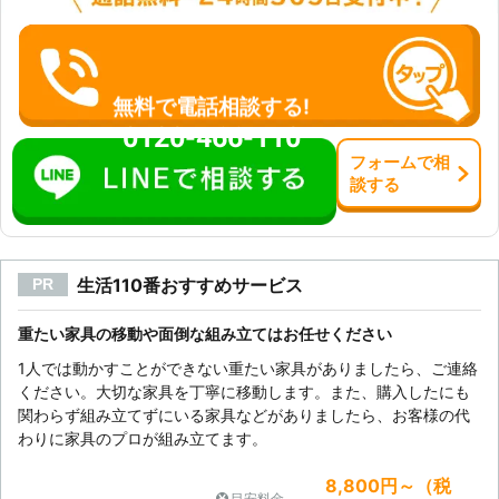
無料で電話相談する!
0120-466-110
フォーム
で
相
談
する
生活110番おすすめサービス
PR
重たい家具の移動や面倒な組み立てはお任せください
1人では動かすことができない重たい家具がありましたら、ご連絡
ください。大切な家具を丁寧に移動します。また、購入したにも
関わらず組み立てずにいる家具などがありましたら、お客様の代
わりに家具のプロが組み立てます。
8,800円～（税
目安料金