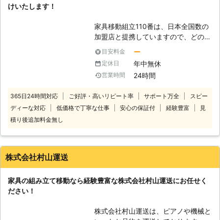
けいたします！
うため、それを動かそうとして床に傷
を付けてしまうこともあり得ます。そ
家具移動組立110番は、日本全国数の
れらを回避するためにも私達に作業を
加盟店と提携していますので、どの地
お任せ下さい。
方にお住まいのお客様でも迅速に対応
ー
目安料金
いたします。 コールセンターでは24
年中無休
定休日
時間365日年中無休でお電話を受け付
24時間
営業時間
けています。 深夜でも早朝でもお客
様の都合の良い時間帯にいつでもお電
365日24時間対応
ご好評・高いリピート率
サポート万全
スピー
話ください。 コールセンターのスタ
ディーな対応
低価格で丁寧な仕事
安心の保証付
経験豊富
見
ッフがお客様のお悩みをお聞きしま
す。 「お部屋の模様替えをしたいけ
積り後追加料金無し
ど、家具が重くて大変なので手伝って
ほしい」 「説明書を見ても家具の組
立がうまくいかないから対応してほし
株式会社村山運送
い」など。 このようなことでお困
り、お悩みのお客様はぜひ家具移動組
家具の組み立て移動なら経験豊富な株式会社村山運送にお任せく
立110番をご利用ください。 大きくて
ださい！
移動が大変だった家具も、組立が難し
くてできなかったという家具も、実績
株式会社村山運送は、ピアノや機械と
豊富なベテランが迅速に解決します。