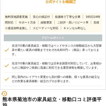
公式サイトを確認
無料現地調査実施
安心の保証付
低価格で丁寧な仕事
365日24時
間対応
サポート万全
経験豊富
ご好評・高いリピート率
見積
り後追加料金無し
スピーディーな対応
キャンセル料なし
アピールポイント
生活110番の家具組立・移動ではベッドやタンスの移動組立から大型家
具や重たい家具の移動までそれぞれ8,800円～（税込）承っておりま
す。
生活110番の家具組立・移動では日本全国受付対応していて、お客様か
らのご相談やご依頼に迅速に対応できる運営体制を構築しています。
同じ室内のレイアウト変更から別の階への移動、様々な家具の組立な
どの作業を家具移動・組立のプロが承ります。
熊本県菊池市の家具組立・移動口コミ評価平
均