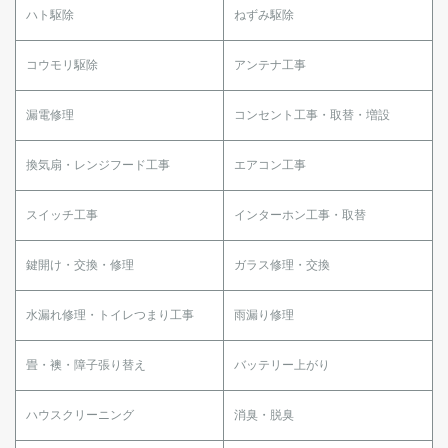
ハト駆除
ねずみ駆除
コウモリ駆除
アンテナ工事
漏電修理
コンセント工事・取替・増設
換気扇・レンジフード工事
エアコン工事
スイッチ工事
インターホン工事・取替
鍵開け・交換・修理
ガラス修理・交換
水漏れ修理・トイレつまり工事
雨漏り修理
畳・襖・障子張り替え
バッテリー上がり
ハウスクリーニング
消臭・脱臭