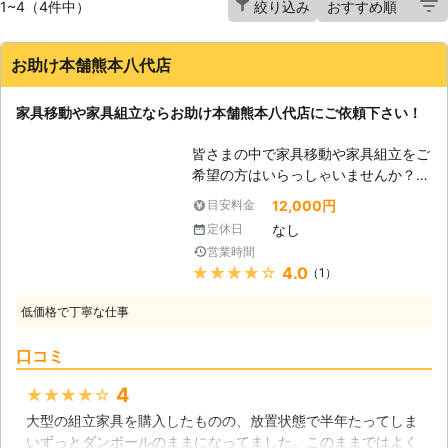
1~4（4件中）
絞り込み
お助け本舗熊本八代店
家具移動や家具組立ならお助け本舗熊本八代店にご依頼下さい！
皆さまの中で家具移動や家具組立をご
希望の方はいらっしゃいませんか？も
しいらっしゃいましたら、ぜひとも私
12,000円
目安料金
達にそれをお任せ下さい！お助け本舗
なし
定休日
熊本八代店は熊本県にて、皆さまのた
営業時間
めに数多くの作業を取り扱っている便
★★★★★
4.0
（1）
利屋です。皆さまを生活のトラブルか
らお助けするためにも、便利屋として
低価格で丁寧な仕事
の実力をとことん発揮していきたいと
考えております。そのためにも数多く
口コミ
の作業の取り扱いをしているのです。
掃除から家具移動までお任せいただけ
4
★★★★★
ます。何かご要望がありましたら、ぜ
大型の組立家具を購入したものの、放置状態で半年たってしま
ひお助け本舗熊本八代店にお問い合わ
いずっとダンボールのままになってました。このままではよく
せ下さい。私達が丁寧に対応させてい