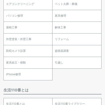
エアコンクリーニング
ペット火葬・葬儀
パソコン修理
家具修理
屋根工事
解体工事
外壁塗装・外壁工事
リフォーム
防犯カメラ設置
盗聴器調査
家具組立・移動
引越し
iPhone修理
生活110番とは
生活110番とは
生活110番ライブラリー