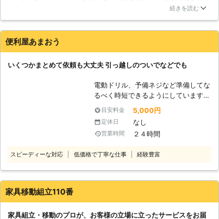
ないと思い、よろず庵さんに家具の組み立てをお願いしまし
続きを読む
ただきます。 【大変な家具移動】 每
た。きれいに養生して床に傷をつけたりごみを落とさないよう
日その場所に置いてあるだけなので分
配慮していただき助かりました。また家具の移動もしていると
からないかもしれませんが、この家具
いうことで、ついでにタンスの移動をお願いしました。模様替
便利屋あまおう
を持って移動するのはかなり大変な作
えをしたいと思っていたものの自分一人の力ではできるはずも
業です。特に大きな棚などを移動させ
なくあきらめかけていたので、お願いしてよかったです。
る時には注意をしないと自分や壁に倒
いくつかまとめて依頼も大丈夫 引っ越しのついでなどでも
れてしまい、自分に対しては大怪我、
熊本県
八代市
2016年10月23日
壁や床には大きな傷を負わせてしまう
電動ドリル、予備ネジなど準備してな
危険性があります。棚が倒れてきた時
るべく時短できるようにしています。
の衝撃はかなりのもので、人が下敷き
場所狭くてもどうにかしますので、ご
5,000円
目安料金
になってしまうと身動きが取れなくな
相談ください。
なし
定休日
るかもしれません。こういった危険性
があるので、家具移動は皆さまがやる
２４時間
営業時間
よりも私達、お助け本舗熊本八代店に
お任せすることをオススメします。
スピーディーな対応
低価格で丁寧な仕事
経験豊富
【家具組立も大変です】 ちょっとし
た組立てならできるかもしれません
が、家具組立は大きな家具も作らない
家具移動組立110番
といけない場合があります。棚やベッ
ドは大きく、作るだけでも一苦労する
家具組立・移動のプロが、お客様の立場に立ったサービスをお届
のです。また作業中に大きな部品を扱