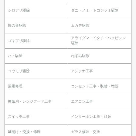
シロアリ駆除
ダニ・ノミ・トコジラミ駆除
蜂の巣駆除
ムカデ駆除
アライグマ・イタチ・ハクビシン
ゴキブリ駆除
駆除
ハト駆除
ねずみ駆除
コウモリ駆除
アンテナ工事
漏電修理
コンセント工事・取替・増設
換気扇・レンジフード工事
エアコン工事
スイッチ工事
インターホン工事・取替
鍵開け・交換・修理
ガラス修理・交換