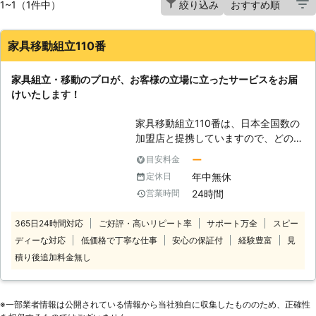
1~1（1件中）
絞り込み
家具移動組立110番
家具組立・移動のプロが、お客様の立場に立ったサービスをお届
けいたします！
家具移動組立110番は、日本全国数の
加盟店と提携していますので、どの地
方にお住まいのお客様でも迅速に対応
ー
目安料金
いたします。 コールセンターでは24
年中無休
定休日
時間365日年中無休でお電話を受け付
24時間
営業時間
けています。 深夜でも早朝でもお客
様の都合の良い時間帯にいつでもお電
365日24時間対応
ご好評・高いリピート率
サポート万全
スピー
話ください。 コールセンターのスタ
ディーな対応
低価格で丁寧な仕事
安心の保証付
経験豊富
見
ッフがお客様のお悩みをお聞きしま
す。 「お部屋の模様替えをしたいけ
積り後追加料金無し
ど、家具が重くて大変なので手伝って
ほしい」 「説明書を見ても家具の組
立がうまくいかないから対応してほし
※⼀部業者情報は公開されている情報から当社独⾃に収集したもののため、正確性
い」など。 このようなことでお困