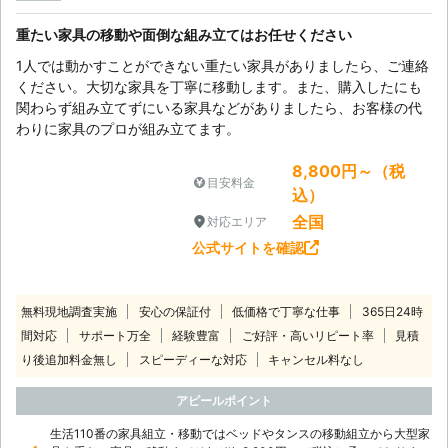
重たい家具の移動や面倒な組み立てはお任せください
1人では動かすことができない重たい家具がありましたら、ご連絡
ください。大切な家具を丁寧に移動します。また、購入したにも
関わらず組み立てずにいる家具などがありましたら、お客様の代
わりに家具のプロが組み立てます。
8,800円～（税
目安料金
込）
全国
対応エリア
公式サイトを確認
無料現地調査実施
安心の保証付
低価格で丁寧な仕事
365日24時
間対応
サポート万全
経験豊富
ご好評・高いリピート率
見積
り後追加料金無し
スピーディーな対応
キャンセル料なし
アピールポイント
生活110番の家具組立・移動ではベッドやタンスの移動組立から大型家