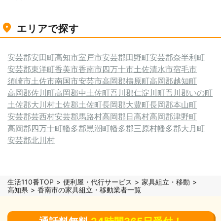
エリアで探す
安芸郡安田町
高知市
室戸市
安芸郡田野町
安芸郡奈半利町
安芸郡東洋町
香美市
香南市
四万十市
土佐清水市
宿毛市
須崎市
土佐市
南国市
安芸市
高岡郡檮原町
高岡郡越知町
高岡郡佐川町
高岡郡中土佐町
吾川郡仁淀川町
吾川郡いの町
土佐郡大川村
土佐郡土佐町
長岡郡大豊町
長岡郡本山町
安芸郡芸西村
安芸郡馬路村
高岡郡日高村
高岡郡津野町
高岡郡四万十町
幡多郡黒潮町
幡多郡三原村
幡多郡大月町
安芸郡北川村
生活110番TOP
便利屋・代行サービス
家具組立・移動
高知県
香南市の家具組立・移動業者一覧