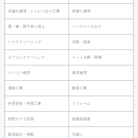
水漏れ修理・トイレつまり工事
雨漏り修理
畳・襖・障子張り替え
バッテリー上がり
ハウスクリーニング
消臭・脱臭
エアコンクリーニング
ペット火葬・葬儀
パソコン修理
家具修理
屋根工事
解体工事
外壁塗装・外壁工事
リフォーム
防犯カメラ設置
盗聴器調査
家具組立・移動
引越し