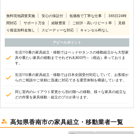
無料現地調査実施
安心の保証付
低価格で丁寧な仕事
365日24時
間対応
サポート万全
経験豊富
ご好評・高いリピート率
見積
り後追加料金無し
スピーディーな対応
キャンセル料なし
アピールポイント
生活110番の家具組立・移動ではベッドやタンスの移動組立から大型家
具や重たい家具の移動までそれぞれ8,800円～（税込）承っておりま
す。
生活110番の家具組立・移動では日本全国受付対応していて、お客様か
らのご相談やご依頼に迅速に対応できる運営体制を構築しています。
同じ室内のレイアウト変更から別の階への移動、様々な家具の組立な
どの作業を家具移動・組立のプロが承ります。
高知県香南市の家具組立・移動業者一覧