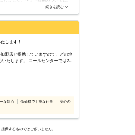
ている事から様々なニーズに対応する事
た。とても丁寧にやっていただき感謝
続きを読む
ナーにも好感が持てました。今後の利
いたします！
の加盟店と提携していますので、どの地
コールセンターでは24
付けています。 深夜でも早朝でもお客
コールセンターのスタ
したいけ
てほしい」 「説明書を見ても家具の組
のようなことでお困
10番をご利用ください。 大きくて
ーな対応
低価格で丁寧な仕事
安心の
しくてできなかったという家具も、実績
組立
喜んで対応させていただきます。
を担保するものではございません。