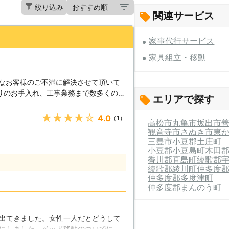
絞り込み
関連サービス
家事代行サービス
家具組立・移動
々なお客様のご不満に解決させて頂いて
りのお手入れ、工事業務まで数多くのサ
エリアで探す
す。中でも高齢化社会に伴い、家具の組
が得られている内容となりますので、ち
★★★★★
4.0
（1）
高松市
丸亀市
坂出市
。 【家具組み立て・移
観音寺市
さぬき市
東
替えやリフォーム、大掛かりな内容であ
三豊市
小豆郡土庄町
、家具の組み立て、移動は大変重労働と
小豆郡小豆島町
木田
で無理してしまったせいで腰痛を患って
香川郡直島町
綾歌郡
りする事は少なくありません。私たちは
綾歌郡綾川町
仲多度
仲多度郡多度津町
だけでなく、住宅や家具にも傷を付ける
仲多度郡まんのう町
せて頂きます。 【利用される
移動を利用されるお客様は、なかなかお
女性やご年配の方から多くの要望を得ら
出てきました。女性一人だとどうして
をご希望となる場合などがありますの
にしました。ベッド移動のついでに、