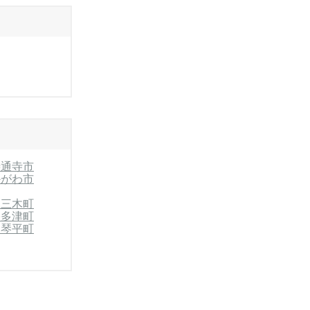
善通寺市
かがわ市
郡三木町
宇多津町
郡琴平町