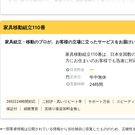
で、当社であれば不要品回収も行っ
ホームセンターで購入した机の組み立てもお願いすることにしまし
が可能となります。
しています。他人を家に入れることに抵抗がありましたが、接客マ
用も検討しています。ありがとうございました。
家具移動組立110番
香川県
高松市
2016年12月18日
家具組立・移動のプロが、お客様の立場に立ったサービスをお届け
家具移動組立110番は、日本全国数
方にお住まいのお客様でも迅速に対応いたします。 
時間365日年中無休でお電話を受け
ー
目安料金
様の都合の良い時間帯にいつでもお電話ください。 
年中無休
定休日
ッフがお客様のお悩みをお聞きします。 「お部屋の模様替えを
24時間
営業時間
ど、家具が重くて大変なので手伝っ
立がうまくいかないから対応してほしい」など。 こ
り、お悩みのお客様はぜひ家具移動組立1
365日24時間対応
ご好評・高いリピート率
サポート万全
スピーディ
移動が大変だった家具も、組立が難
保証付
経験豊富
見積り後追加料金無し
豊富なベテランが迅速に解決します。 家具移動組立110番では、家具の
作業や移動作業にお困りのお客様に
※⼀部業者情報は公開されている情報から当社独⾃に収集したもののため、正確性