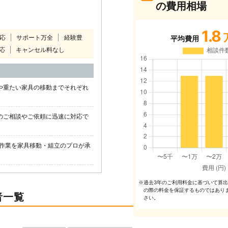
の費用相場
1.8
対応
サポート万全
経験豊
平均費用
応
キャンセル料なし
や重たい家具の移動までそれぞれ
のご相談やご依頼に迅速に対応で
作業を家具移動・組立のプロが承
過去3年のご利⽤料⾦に基づいて算
※
の際の料⾦を保証するものではあり
者一覧
さい。