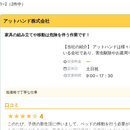
1~2（2件中）
アットハンド株式会社
家具の組み立てや移動は危険を伴う作業です！
【当社の紹介】 アットハンドは様
いる会社であり、害虫駆除やお庭周
ービスを手掛けさせて頂いておりま
ー
目安料金
み立てや移動についても多くの需要
土日祝
定休日
ょっとした事でもお気軽に当社までご相談ください
9:00～17：30
営業時間
動のメリット】 ちょっとした模様
れば引っ越しやオフィスの移転など
なる作業になります。中にはご自身
低価格で丁寧な仕事
しまったり、ケガを負ってしまった
この様なトラブルからお客様を守る
口コミ
事なく安心した作業内容で手早い作業を行わ
方の特徴は？】 家具の組み立てや
★★★★★
4
時間を取る事が出来ないお客様や、
このたび、子供の新生活に伴いまして、ベッドの移動を行う必要が
れております。他にも、処分や解体
も力に限りがあるので、業者さんに電話連絡して来ていただくこと