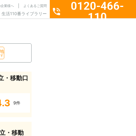
0120-466-
の企業様へ
よくあるご質問
110
生活110番ライブラリー
通話料無料・24時間365日受付
地
探す
立・移動口
4.3
9件
立・移動