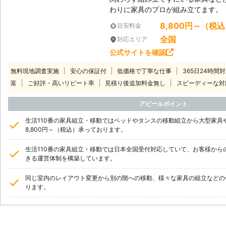
わりに家具のプロが組み立てます。
8,800円～（税
目安料金
全国
対応エリア
公式サイトを確認
無料現地調査実施
安心の保証付
低価格で丁寧な仕事
365日24時間
富
ご好評・高いリピート率
見積り後追加料金無し
スピーディーな対
アピールポイント
生活110番の家具組立・移動ではベッドやタンスの移動組立から大型家具
8,800円～（税込）承っております。
生活110番の家具組立・移動では日本全国受付対応していて、お客様から
きる運営体制を構築しています。
同じ室内のレイアウト変更から別の階への移動、様々な家具の組立などの
ります。