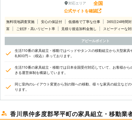
全国
対応エリア
公式サイトを確認
無料現地調査実施
安心の保証付
低価格で丁寧な仕事
365日24時間
富
ご好評・高いリピート率
見積り後追加料金無し
スピーディーな対
アピールポイント
生活110番の家具組立・移動ではベッドやタンスの移動組立から大型家具
8,800円～（税込）承っております。
生活110番の家具組立・移動では日本全国受付対応していて、お客様から
きる運営体制を構築しています。
同じ室内のレイアウト変更から別の階への移動、様々な家具の組立などの
ります。
香川県仲多度郡琴平町の家具組立・移動業