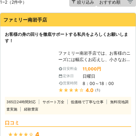
1~2（2件中）
絞り込み
ファミリー南岩手店
お客様の身の回りを徹底サポートする私共をよろしくお願いしま
す！
ファミリー南岩手店では、お客様のニ
ーズには幅広くお応えし、小さなお困
りごとから高難易度のご依頼でも、可
11,000円
目安料金
能な限り対応させていただきます。家
日曜日
定休日
具組立や家具移動といったお一人では
8：00～18：00
営業時間
難しい作業でも、お客様のご要望に応
★★★★★
4.0
（1）
じて作業員を向かわせ、様々な形でお
手伝いさせていただきます。家具の組
365日24時間対応
サポート万全
低価格で丁寧な仕事
無料現地調
立は慣れていない方だと失敗してしま
査実施
経験豊富
うことがあり、最悪の場合は使い物に
ならなくなってしまうケースもありま
口コミ
す。ですから、最初からでも途中から
でも構いませんのでご不安でしたら是
4
★★★★★
非当社にご相談ください。お客様のお