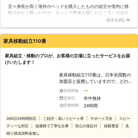
元々身長が高く海外のベッドを購入したものの組立や室内に移
悩みは当社が解消致します。 【家具
動できなく困ったので、ネットで業者を探したところこの会社
組立の失敗談】 お客様からいただい
を見つけました。問合わせて2，3日ほど返信に時間がかかりま
たご相談に「家具を組み立てたが何か
続きを読む
したが対応も丁寧で完成までスムーズに行くことができたので
おかしい」といったお悩みがありまし
助かりました。過度の不満やトラブルもなくほどほどに事が済
た。お伺いしてみると家具ががたつい
んだので、作業を依頼して良かったと思います。なのでこれを
ており、正確に調べますと傾いている
家具移動組立110番
機にもし家具や家財の件で何かあったらこの会社を利用したい
ことがわかりました。幸いにも分解で
と感じました。
きる家具でしたので、当社で分解し組
家具組立・移動のプロが、お客様の立場に立ったサービスをお届
立を行ったところ問題なく使用できる
岩手県
一関市
2016年11月11日
けいたします！
ようになりました。このような場合も
ありますので、家具の組立は正確に行
家具移動組立110番は、日本全国数の
わなければ、何らかの不具合が起こり
加盟店と提携していますので、どの地
えます。心配事がございましたら、お
方にお住まいのお客様でも迅速に対応
気軽に当社までご連絡下さい。お客様
ー
目安料金
いたします。 コールセンターでは24
からのご連絡をスタッフ一同お待ちし
年中無休
定休日
時間365日年中無休でお電話を受け付
ております。
24時間
営業時間
けています。 深夜でも早朝でもお客
様の都合の良い時間帯にいつでもお電
365日24時間対応
ご好評・高いリピート率
サポート万全
スピー
話ください。 コールセンターのスタ
ディーな対応
低価格で丁寧な仕事
安心の保証付
経験豊富
見
ッフがお客様のお悩みをお聞きしま
す。 「お部屋の模様替えをしたいけ
積り後追加料金無し