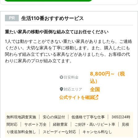
生活110番おすすめサービス
PR
重たい家具の移動や面倒な組み立てはお任せください
1人では動かすことができない重たい家具がありましたら、ご連絡
ください。大切な家具を丁寧に移動します。また、購入したにも
関わらず組み立てずにいる家具などがありましたら、お客様の代
わりに家具のプロが組み立てます。
8,800円～（税
目安料金
込）
全国
対応エリア
公式サイトを確認
無料現地調査実施
安心の保証付
低価格で丁寧な仕事
365日24時
間対応
サポート万全
経験豊富
ご好評・高いリピート率
見積
り後追加料金無し
スピーディーな対応
キャンセル料なし