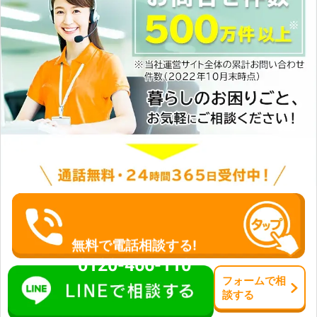
無料で電話相談する!
0120-466-110
フォーム
で
相
談
する