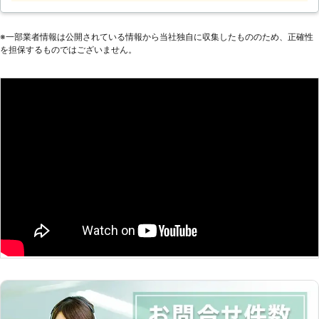
ど、家具が重くて大変なので手伝って
ほしい」 「説明書を見ても家具の組
立がうまくいかないから対応してほし
※⼀部業者情報は公開されている情報から当社独⾃に収集したもののため、正確性
い」など。 このようなことでお困
を担保するものではございません。
り、お悩みのお客様はぜひ家具移動組
立110番をご利用ください。 大きくて
移動が大変だった家具も、組立が難し
くてできなかったという家具も、実績
豊富なベテランが迅速に解決します。
家具移動組立110番では、家具の組立
作業や移動作業にお困りのお客様に喜
んで対応させていただきます。