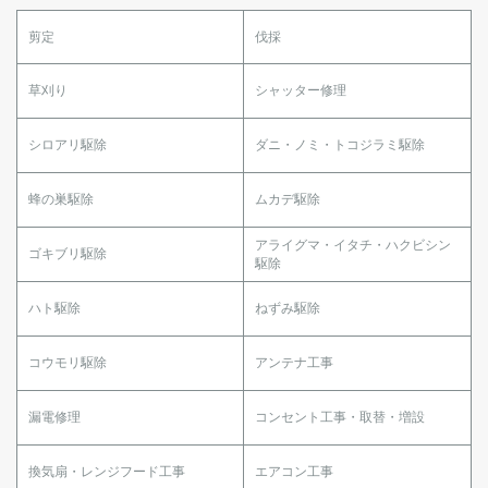
剪定
伐採
草刈り
シャッター修理
シロアリ駆除
ダニ・ノミ・トコジラミ駆除
蜂の巣駆除
ムカデ駆除
アライグマ・イタチ・ハクビシン
ゴキブリ駆除
駆除
ハト駆除
ねずみ駆除
コウモリ駆除
アンテナ工事
漏電修理
コンセント工事・取替・増設
換気扇・レンジフード工事
エアコン工事