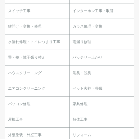
スイッチ工事
インターホン工事・取替
鍵開け・交換・修理
ガラス修理・交換
水漏れ修理・トイレつまり工事
雨漏り修理
畳・襖・障子張り替え
バッテリー上がり
ハウスクリーニング
消臭・脱臭
エアコンクリーニング
ペット火葬・葬儀
パソコン修理
家具修理
屋根工事
解体工事
外壁塗装・外壁工事
リフォーム