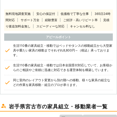
無料現地調査実施
安心の保証付
低価格で丁寧な仕事
365日24時
間対応
サポート万全
経験豊富
ご好評・高いリピート率
見積
り後追加料金無し
スピーディーな対応
キャンセル料なし
アピールポイント
生活110番の家具組立・移動ではベッドやタンスの移動組立から大型家
具や重たい家具の移動までそれぞれ8,800円～（税込）承っておりま
す。
生活110番の家具組立・移動では日本全国受付対応していて、お客様か
らのご相談やご依頼に迅速に対応できる運営体制を構築しています。
同じ室内のレイアウト変更から別の階への移動、様々な家具の組立な
どの作業を家具移動・組立のプロが承ります。
岩手県宮古市の家具組立・移動業者一覧