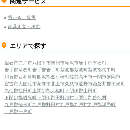
関連サービス
雪かき、除雪
家具組立・移動
エリアで探す
釜石市
二戸市
八幡平市
奥州市
滝沢市
岩手郡雫石町
岩手郡葛巻町
岩手郡岩手町
紫波郡紫波町
紫波郡矢巾町
和賀郡西和賀町
胆沢郡金ケ崎町
陸前高田市
一関市
盛岡市
宮古市
大船渡市
花巻市
北上市
久慈市
遠野市
西磐井郡平泉町
気仙郡住田町
上閉伊郡大槌町
下閉伊郡山田町
下閉伊郡岩泉町
下閉伊郡田野畑村
下閉伊郡普代村
九戸郡軽米町
九戸郡野田村
九戸郡九戸村
九戸郡洋野町
二戸郡一戸町