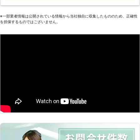
ど、家具が重くて大変なので手伝って
ほしい」 「説明書を見ても家具の組
立がうまくいかないから対応してほし
※⼀部業者情報は公開されている情報から当社独⾃に収集したもののため、正確性
い」など。 このようなことでお困
を担保するものではございません。
り、お悩みのお客様はぜひ家具移動組
立110番をご利用ください。 大きくて
移動が大変だった家具も、組立が難し
くてできなかったという家具も、実績
豊富なベテランが迅速に解決します。
家具移動組立110番では、家具の組立
作業や移動作業にお困りのお客様に喜
んで対応させていただきます。