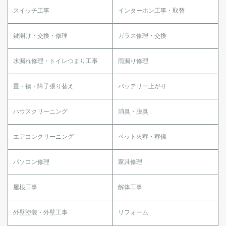
スイッチ工事
インターホン工事・取替
鍵開け・交換・修理
ガラス修理・交換
水漏れ修理・トイレつまり工事
雨漏り修理
畳・襖・障子張り替え
バッテリー上がり
ハウスクリーニング
消臭・脱臭
エアコンクリーニング
ペット火葬・葬儀
パソコン修理
家具修理
屋根工事
解体工事
外壁塗装・外壁工事
リフォーム