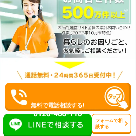
無料で電話相談する!
0120-466-110
フォーム
で
相
談
する