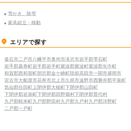
雪かき、除雪
家具組立・移動
エリアで探す
釜石市
二戸市
八幡平市
奥州市
滝沢市
岩手郡雫石町
岩手郡葛巻町
岩手郡岩手町
紫波郡紫波町
紫波郡矢巾町
和賀郡西和賀町
胆沢郡金ケ崎町
陸前高田市
一関市
盛岡市
宮古市
大船渡市
花巻市
北上市
久慈市
遠野市
西磐井郡平泉町
気仙郡住田町
上閉伊郡大槌町
下閉伊郡山田町
下閉伊郡岩泉町
下閉伊郡田野畑村
下閉伊郡普代村
九戸郡軽米町
九戸郡野田村
九戸郡九戸村
九戸郡洋野町
二戸郡一戸町