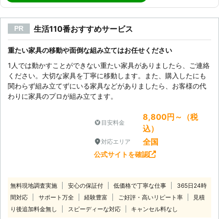
生活110番おすすめサービス
PR
重たい家具の移動や面倒な組み立てはお任せください
1人では動かすことができない重たい家具がありましたら、ご連絡
ください。大切な家具を丁寧に移動します。また、購入したにも
関わらず組み立てずにいる家具などがありましたら、お客様の代
わりに家具のプロが組み立てます。
8,800円～（税
目安料金
込）
全国
対応エリア
公式サイトを確認
無料現地調査実施
安心の保証付
低価格で丁寧な仕事
365日24時
間対応
サポート万全
経験豊富
ご好評・高いリピート率
見積
り後追加料金無し
スピーディーな対応
キャンセル料なし