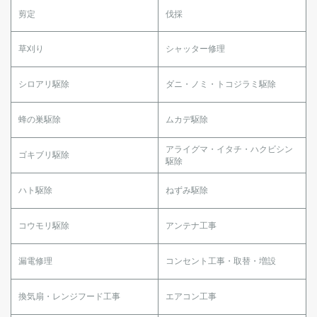
剪定
伐採
草刈り
シャッター修理
シロアリ駆除
ダニ・ノミ・トコジラミ駆除
蜂の巣駆除
ムカデ駆除
アライグマ・イタチ・ハクビシン
ゴキブリ駆除
駆除
ハト駆除
ねずみ駆除
コウモリ駆除
アンテナ工事
漏電修理
コンセント工事・取替・増設
換気扇・レンジフード工事
エアコン工事