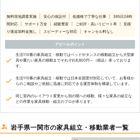
無料現地調査実施
安心の保証付
低価格で丁寧な仕事
365日24時
間対応
サポート万全
経験豊富
ご好評・高いリピート率
見積
り後追加料金無し
スピーディーな対応
キャンセル料なし
アピールポイント
生活110番の家具組立・移動ではベッドやタンスの移動組立から大型家
具や重たい家具の移動までそれぞれ8,800円～（税込）承っておりま
す。
生活110番の家具組立・移動では日本全国受付対応していて、お客様か
らのご相談やご依頼に迅速に対応できる運営体制を構築しています。
同じ室内のレイアウト変更から別の階への移動、様々な家具の組立な
どの作業を家具移動・組立のプロが承ります。
岩手県一関市の家具組立・移動業者一覧