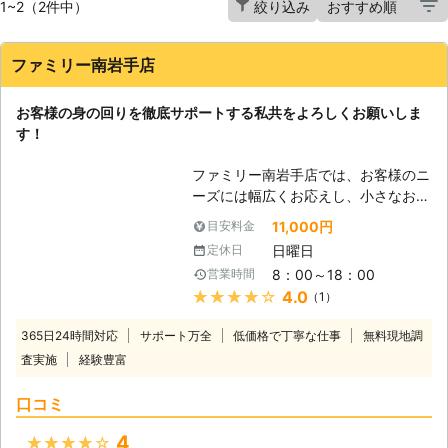
1~2（2件中）
絞り込み
ファミリー南岩手店
お客様の身の回りを徹底サポートする私共をよろしくお願いしま
す！
ファミリー南岩手店では、お客様のニ
ーズには幅広くお応えし、小さなお困
りごとから高難易度のご依頼でも、可
11,000円
目安料金
能な限り対応させていただきます。家
日曜日
定休日
具組立や家具移動といったお一人では
8：00～18：00
営業時間
難しい作業でも、お客様のご要望に応
★★★★★
4.0
（1）
じて作業員を向かわせ、様々な形でお
手伝いさせていただきます。家具の組
365日24時間対応
サポート万全
低価格で丁寧な仕事
無料現地調
立は慣れていない方だと失敗してしま
査実施
経験豊富
うことがあり、最悪の場合は使い物に
ならなくなってしまうケースもありま
口コミ
す。ですから、最初からでも途中から
でも構いませんのでご不安でしたら是
4
★★★★★
非当社にご相談ください。お客様のお