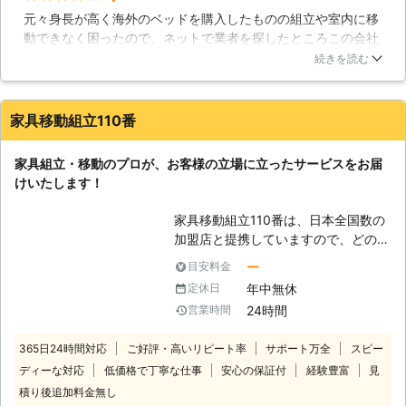
元々身長が高く海外のベッドを購入したものの組立や室内に移
悩みは当社が解消致します。 【家具
動できなく困ったので、ネットで業者を探したところこの会社
組立の失敗談】 お客様からいただい
を見つけました。問合わせて2，3日ほど返信に時間がかかりま
たご相談に「家具を組み立てたが何か
続きを読む
したが対応も丁寧で完成までスムーズに行くことができたので
おかしい」といったお悩みがありまし
助かりました。過度の不満やトラブルもなくほどほどに事が済
た。お伺いしてみると家具ががたつい
んだので、作業を依頼して良かったと思います。なのでこれを
ており、正確に調べますと傾いている
家具移動組立110番
機にもし家具や家財の件で何かあったらこの会社を利用したい
ことがわかりました。幸いにも分解で
と感じました。
きる家具でしたので、当社で分解し組
家具組立・移動のプロが、お客様の立場に立ったサービスをお届
立を行ったところ問題なく使用できる
岩手県
一関市
2016年11月11日
けいたします！
ようになりました。このような場合も
ありますので、家具の組立は正確に行
家具移動組立110番は、日本全国数の
わなければ、何らかの不具合が起こり
加盟店と提携していますので、どの地
えます。心配事がございましたら、お
方にお住まいのお客様でも迅速に対応
気軽に当社までご連絡下さい。お客様
ー
目安料金
いたします。 コールセンターでは24
からのご連絡をスタッフ一同お待ちし
年中無休
定休日
時間365日年中無休でお電話を受け付
ております。
24時間
営業時間
けています。 深夜でも早朝でもお客
様の都合の良い時間帯にいつでもお電
365日24時間対応
ご好評・高いリピート率
サポート万全
スピー
話ください。 コールセンターのスタ
ディーな対応
低価格で丁寧な仕事
安心の保証付
経験豊富
見
ッフがお客様のお悩みをお聞きしま
す。 「お部屋の模様替えをしたいけ
積り後追加料金無し