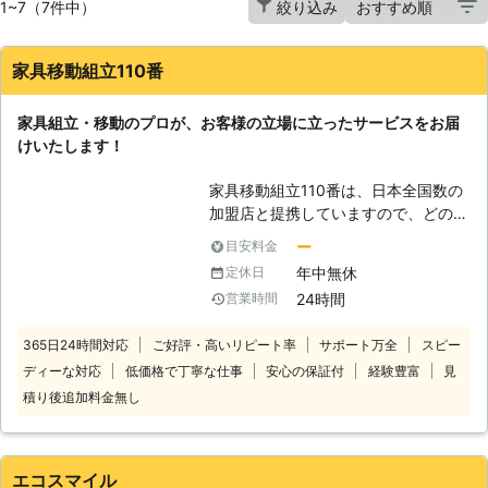
1~7（7件中）
絞り込み
家具移動組立110番
家具組立・移動のプロが、お客様の立場に立ったサービスをお届
けいたします！
家具移動組立110番は、日本全国数の
加盟店と提携していますので、どの地
方にお住まいのお客様でも迅速に対応
ー
目安料金
いたします。 コールセンターでは24
年中無休
定休日
時間365日年中無休でお電話を受け付
24時間
営業時間
けています。 深夜でも早朝でもお客
様の都合の良い時間帯にいつでもお電
365日24時間対応
ご好評・高いリピート率
サポート万全
スピー
話ください。 コールセンターのスタ
ディーな対応
低価格で丁寧な仕事
安心の保証付
経験豊富
見
ッフがお客様のお悩みをお聞きしま
す。 「お部屋の模様替えをしたいけ
積り後追加料金無し
ど、家具が重くて大変なので手伝って
ほしい」 「説明書を見ても家具の組
立がうまくいかないから対応してほし
エコスマイル
い」など。 このようなことでお困