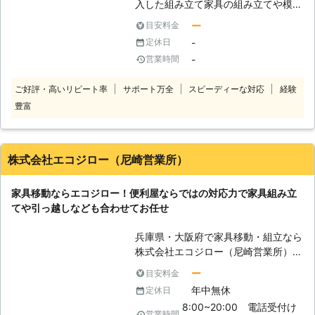
入した組み立て家具の組み立てや模様
までは予約金額の25%、前日までは
替えなどで家具を移動したいときは私
50%、それ以降は100%のキャンセル
ー
目安料金
どもにお任せください。 「家具を組
料が発生することがございますので、
-
定休日
み立てようとしたら工具がなかった」
ご了承ください。
-
営業時間
「重い家具の移動をしたいけど動かせ
ない」など、いざ行動しようとすると
ご好評・高いリピート率
サポート万全
スピーディーな対応
経験
お困りになることがあるかもしれませ
豊富
ん。 片岡総合では家具の組み立てか
ら移動まで経験豊富なスタッフによる
迅速丁寧な作業でお客様のご要望にお
応えしております。 ご高齢の方や女
株式会社エコジロー（尼崎営業所）
性の方、組み立てが苦手な方からのご
依頼にお応えし、きれいな仕上がりの
家具移動ならエコジロー！便利屋ならではの対応力で家具組み立
サービスを提供いたします。
てや引っ越しなども合わせてお任せ
兵庫県・大阪府で家具移動・組立なら
株式会社エコジロー（尼崎営業所）に
お任せください。当店では、ハウスク
ー
目安料金
リーニングから引っ越しのお手伝いま
年中無休
定休日
で、家具移動のほかに便利屋として幅
8:00~20:00 電話受付け
広く対応しています。「家具を移動し
営業時間