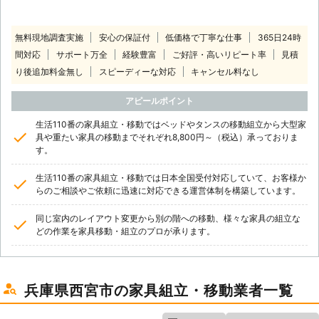
無料現地調査実施
安心の保証付
低価格で丁寧な仕事
365日24時
間対応
サポート万全
経験豊富
ご好評・高いリピート率
見積
り後追加料金無し
スピーディーな対応
キャンセル料なし
アピールポイント
生活110番の家具組立・移動ではベッドやタンスの移動組立から大型家
具や重たい家具の移動までそれぞれ8,800円～（税込）承っておりま
す。
生活110番の家具組立・移動では日本全国受付対応していて、お客様か
らのご相談やご依頼に迅速に対応できる運営体制を構築しています。
同じ室内のレイアウト変更から別の階への移動、様々な家具の組立な
どの作業を家具移動・組立のプロが承ります。
兵庫県西宮市の家具組立・移動業者一覧