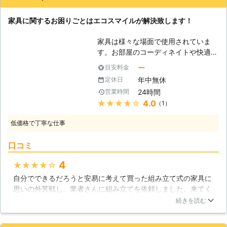
り、お悩みのお客様はぜひ家具移動組
家具に関するお困りごとはエコスマイルが解決致します！
立110番をご利用ください。 大きくて
移動が大変だった家具も、組立が難し
家具は様々な場面で使用されていま
くてできなかったという家具も、実績
す。お部屋のコーディネイトや快適な
豊富なベテランが迅速に解決します。
生活の為に使われることが多く、それ
家具移動組立110番では、家具の組立
ー
目安料金
に伴い多様な種類の家具があり、最近
作業や移動作業にお困りのお客様に喜
年中無休
定休日
では流行りの海外メーカーの家具を取
んで対応させていただきます。
24時間
営業時間
り寄せて使用されている方もいらっし
★★★★★
4.0
（1）
ゃいます。しかし、同様に家具に関す
るお悩みも増えています。中でも家具
低価格で丁寧な仕事
組立は、人によっては非常に難しい作
業で、時間も必要となりますし、最悪
口コミ
の場合失敗してしまい、満足のいくも
のにはなりません。そんな時は是非エ
4
★★★★★
コスマイルにお任せください。 【当
自分でできるだろうと安易に考えて買った組み立て式の家具に
社の対応力】 当社では、ご家庭のお
思いの外苦戦し、業者さんに組み立てを依頼しました。来てく
悩み事に幅広く対応するために、数多
ださった方も「これは女の人には重いし難しいと思いますよ」
くの業務を取り扱っております。家具
続きを読む
と仰っていたのでやはり女性一人でやろうとするのは無謀だっ
に関しても、様々な手段を用いてお客
たみたいです。ともあれ、購入したものの組み立てられずにい
様をサポートしておりますので、どの