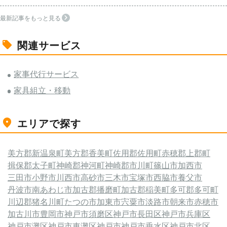
最新記事をもっと見る
関連サービス
家事代行サービス
家具組立・移動
エリアで探す
美方郡新温泉町
美方郡香美町
佐用郡佐用町
赤穂郡上郡町
揖保郡太子町
神崎郡神河町
神崎郡市川町
篠山市
加西市
三田市
小野市
川西市
高砂市
三木市
宝塚市
西脇市
養父市
丹波市
南あわじ市
加古郡播磨町
加古郡稲美町
多可郡多可町
川辺郡猪名川町
たつの市
加東市
宍粟市
淡路市
朝来市
赤穂市
加古川市
豊岡市
神戸市須磨区
神戸市長田区
神戸市兵庫区
神戸市灘区
神戸市東灘区
神戸市
神戸市垂水区
神戸市北区