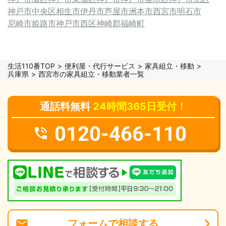
神戸市中央区
相生市
伊丹市
芦屋市
洲本市
西宮市
明石市
尼崎市
姫路市
神戸市西区
神崎郡福崎町
生活110番TOP
便利屋・代行サービス
家具組立・移動
兵庫県
西宮市の家具組立・移動業者一覧
通話料無料
24時間365日受付！
0120-466-110
フォーム
で
相談
する