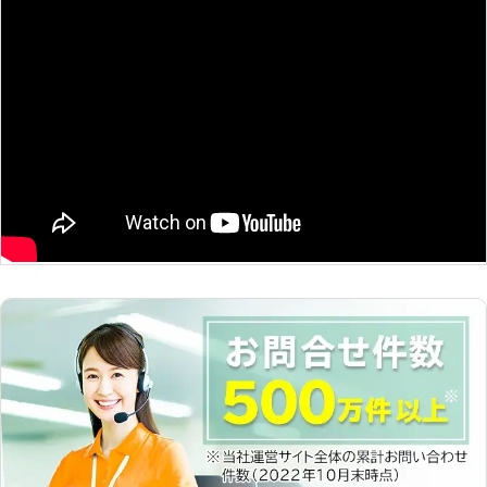
ては無料で承ります。まずはお電話に
が発生するときには、必ずお客様に確
よるお問い合わせ、または弊社HPの
認させていただきます。勝手に料金が
無料相談フォームからお気軽にご相談
追加されていた、などということはご
ください。 ☆家具の組み立ても承り
ざいませんので安心してご依頼くださ
ます！☆ 当店は引越しのノウハウか
い。 便利屋なんでーもでは、家具の
ら家具の移動のみならず、家具の組立
移動や組み立て以外にもさまざまなサ
もおこないます。「大きい家具は階段
ービスをご提供しております。お困り
を通せないから解体して移動」という
ごとがございましたら、なんでもご相
ことや「新品の組み立て式家具のお手
談ください。
伝い」も可能です。お気軽にご依頼く
ださい。 株式会社エコジロー（尼崎
営業所）では、家具移動によってお客
様の快適な生活が送れるようにサポ―
トしています。お部屋の模様替えをす
ると、気分も変わってリフレッシュで
きますよ。「模様替えのとき家具移動
を依頼したい」というときにはぜひと
も当店をご利用くださいませ。