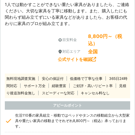
1人では動かすことができない重たい家具がありましたら、ご連絡
ください。大切な家具を丁寧に移動します。また、購入したにも
関わらず組み立てずにいる家具などがありましたら、お客様の代
わりに家具のプロが組み立てます。
8,800円～（税
目安料金
込）
全国
対応エリア
公式サイトを確認
無料現地調査実施
安心の保証付
低価格で丁寧な仕事
365日24時
間対応
サポート万全
経験豊富
ご好評・高いリピート率
見積
り後追加料金無し
スピーディーな対応
キャンセル料なし
アピールポイント
生活110番の家具組立・移動ではベッドやタンスの移動組立から大型家
具や重たい家具の移動までそれぞれ8,800円～（税込）承っておりま
す。