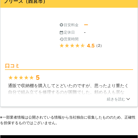
プリーズ（西宮市）
があります。当店の特徴をご紹介いた
ださい。社名の通り、皆さまのお困り
します。 ☆年中無休だからお客様の
ごとをなんでも解決させていただきま
生活スタイルに合わせてご依頼承りま
す。 【お急ぎの方必見！弊社は最短
す☆ 当店は年中無休で営業をおこな
で当日対応可能です】 弊社では、お
ー
目安料金
っていることから、平日や土日祝日な
客様の「とにかく早く来て欲しい」と
-
定休日
どさまざまな生活パターンにあわせて
いうご要望にお応えすることができま
営業時間
ご依頼を受けることが可能です。営業
す。最短で、お電話いただいた当日に
★★★★★
4.5
（2）
時間も8：00～20：00となっている
お伺いすることもできますのでいつで
ため、お客様のご都合にあわせやすい
もご連絡ください。 また、「営業時
かと思います。 ☆家具移動だけでな
間外だけど、どうしても来て欲しい」
口コミ
く引っ越しも対応可能です！☆ 弊社
というご要望にもお応えいたします。
では家具移動だけでなく、引っ越しの
可能な限り柔軟に対応させていただき
5
★★★★★
お手伝いもできます。 少量の荷物を
ますので、ご相談ください。 【1時間
通販で収納棚を購入してとどいたのですが、思ったより重たく
運ぶ引っ越しから、大きな家具や家電
3,000円～というわかりやすい料金で
自分で組み立てを修理するのが困難でした。頼める人も居な
を運ぶ引っ越しまで対応いたします。
作業いたします！】 弊社では、1つの
く、せっかく購入したのにどうしようと困っていましまい、お
また、荷物を運ぶさいの、梱包作業も
続きを読む
作業につき1時間3,000円～というわ
願いできる業者さん探してみるとこちらを見つけて連絡しまし
素早く丁寧におこないますのでお任せ
かりやすい料金でサービスをご提供し
た。電話の応対もとても感じがよく指定した日時に来てくれて
ください！ ※梱包するさいに使用す
ております。そのため重い家具を移動
※⼀部業者情報は公開されている情報から当社独⾃に収集したもののため、正確性
あっという間に組み立てて設置してくれましたので本当に助か
る、テープ・段ボール・エアーパッキ
させたり、部品が多い面倒な家具の組
を担保するものではございません。
りました。また何かあればお願いしようと思います。
ンなどはこちらで御用意いたします。
み立てなど、作業内容で料金が変わる
引っ越しについてのご相談につきまし
兵庫県
西宮市
2016年12月16日
ことはありません。 また、追加料金