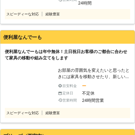
24時間
たいけど自分では難しい」というとき
にはご依頼ください。この他にも家具
スピーディーな対応
経験豊富
移動・組立に関するお悩みは様々で
す。 ≪こんなお悩みありませんか？
≫ 「模様替えでベッドの位置を変え
たいけど動かせない」 「大型テレビ
便利屋なんでーも
を一階から二階へ移動させたい」
「オフィスを引っ越しするので、移転
便利屋なんでーもは年中無休！土日祝日お客様のご都合に合わせ
先まで運びたい」 「家具を通販で買
て家具の移動や組み立てをします
ったけど、重くて自分の置きたい場所
に置けない」 こんなときには株式会
お部屋の雰囲気を変えたいと思ったと
社エコジロー（尼崎営業所）にお任せ
きには家具を移動させたり、新しい家
ください。当店にご依頼いただけれ
具を取り入れたりするのが有効的で
ー
目安料金
ば、重たい荷物を運ぶのに慣れたスタ
す。しかし、重い家具の移動は体力を
ッフがお客様の大切な家具をご移動い
不定休
定休日
使いますしなかなか大変ですよね。ま
たします。家具移動の業者をお探しな
24時間営業
営業時間
た、家具の組み立ても説明書を見なが
ら、株式会社エコジロー（尼崎営業
ら少しずつおこなっていくため、時間
所）にご相談くださいませ。 【株式
スピーディーな対応
経験豊富
がかかりますし結構面倒なものです。
会社エコジロー（尼崎営業所）が選ば
もし皆さんの中に家具の移動や組み立
れる理由】 多くの便利屋があるなか
てのことでお困りの方がいらっしゃれ
で当店の家具移動が選ばれるには理由
ば、ぜひ便利屋なんでーもを頼ってく