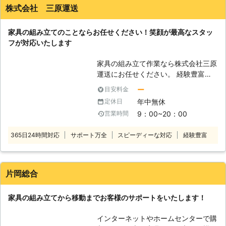
た大型家具2点を手早く組み立てていただけて助かりました。
ようなお悩み事でも安心してお任せく
株式会社 三原運送
今後難しそうな組み立て式の家具は避けると思うのでリピータ
ださい。 詳しくはサービス内容詳細
ーにはならないと思いますが、対応はなかなかよかったです。
をご覧ください。 【お客様の頼れる
家具の組み立てのことならお任せください！笑顔が最高なスタッ
存在として】 どのようなご依頼で
兵庫県
神戸市北区
2016年12月30日
フが対応いたします
も、柔軟な対応でお応えしております
ので、ご注文等ございましたら遠慮な
家具の組み立て作業なら株式会社三原
くお申し付けください。小さな仕事や
運送にお任せください。 経験豊富、
難易度の高いご依頼でも、一つ一つ丁
実績豊富な笑顔が最高な弊社スタッフ
ー
目安料金
寧に妥協のない作業を致します。 お
が対応します。もちろん、女性スタッ
客様には信頼と納得のサービスをお届
年中無休
定休日
フも同行いたしますので、女性の一人
けするエコスマイルをどうぞよろしく
9：00~20：00
営業時間
暮らしのお方でも安心してください。
お願い致します！
作業後にも簡易清掃いたします。工具
365日24時間対応
サポート万全
スピーディーな対応
経験豊富
は持参いたしますので、必要ありませ
ん。 また、お客様のお願いとして、
組み立て作業スペースはあらかじめ確
保しておいてください。 追加料金が
片岡総合
発生する場合は事前にお知らせいたし
ます。 ◆変更・キャンセルについて
家具の組み立てから移動までお客様のサポートをいたします！
予約成立後の変更・キャンセルは、作
業の6日前まで承ります。 期限を過ぎ
インターネットやホームセンターで購
てのキャンセルは、5日前から2日前