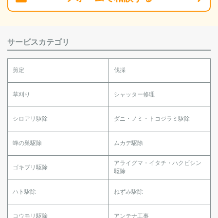
サービスカテゴリ
剪定
伐採
草刈り
シャッター修理
シロアリ駆除
ダニ・ノミ・トコジラミ駆除
蜂の巣駆除
ムカデ駆除
アライグマ・イタチ・ハクビシン
ゴキブリ駆除
駆除
ハト駆除
ねずみ駆除
コウモリ駆除
アンテナ工事