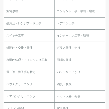
漏電修理
コンセント工事・取替・増設
換気扇・レンジフード工事
エアコン工事
スイッチ工事
インターホン工事・取替
鍵開け・交換・修理
ガラス修理・交換
水漏れ修理・トイレつまり工事
雨漏り修理
畳・襖・障子張り替え
バッテリー上がり
ハウスクリーニング
消臭・脱臭
エアコンクリーニング
ペット火葬・葬儀
パソコン修理
家具修理