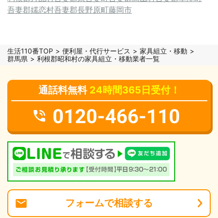
吾妻郡嬬恋村
吾妻郡長野原町
藤岡市
生活110番TOP
便利屋・代行サービス
家具組立・移動
群馬県
利根郡昭和村の家具組立・移動業者一覧
通話料無料
24時間365日受付！
0120-466-110
フォーム
で
相談
する