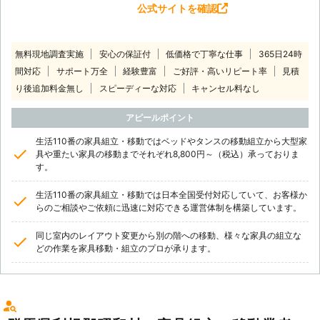
公式サイトを確認
無料現地調査実施
安心の保証付
低価格で丁寧な仕事
365日24時
間対応
サポート万全
経験豊富
ご好評・高いリピート率
見積
り後追加料金無し
スピーディーな対応
キャンセル料なし
アピールポイント
生活110番の家具組立・移動ではベッドやタンスの移動組立から大型家
具や重たい家具の移動までそれぞれ8,800円～（税込）承っておりま
す。
生活110番の家具組立・移動では日本全国受付対応していて、お客様か
らのご相談やご依頼に迅速に対応できる運営体制を構築しています。
同じ室内のレイアウト変更から別の階への移動、様々な家具の組立な
どの作業を家具移動・組立のプロが承ります。