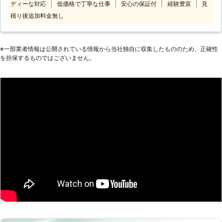
ディーな対応
低価格で丁寧な仕事
安心の保証付
経験豊富
見
ッフがお客様のお悩みをお聞きしま
す。 「お部屋の模様替えをしたいけ
積り後追加料金無し
ど、家具が重くて大変なので手伝って
ほしい」 「説明書を見ても家具の組
立がうまくいかないから対応してほし
※⼀部業者情報は公開されている情報から当社独⾃に収集したもののため、正確性
い」など。 このようなことでお困
を担保するものではございません。
り、お悩みのお客様はぜひ家具移動組
立110番をご利用ください。 大きくて
移動が大変だった家具も、組立が難し
くてできなかったという家具も、実績
豊富なベテランが迅速に解決します。
家具移動組立110番では、家具の組立
作業や移動作業にお困りのお客様に喜
んで対応させていただきます。