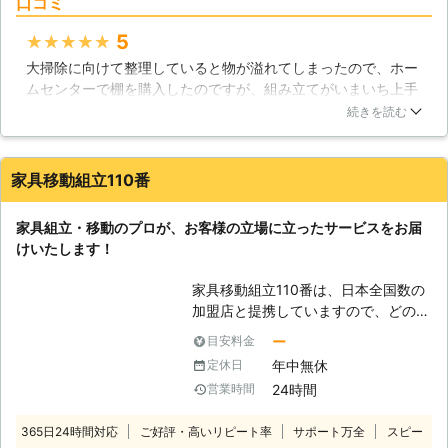
口コミ
ありましたら、まずは当社にご連絡下
さい。お客様に代わってお困りごとを
5
★★★★★
解消いたします。 【家具の重さ】 家
大掃除に向けて整理していると物が溢れてしまったので、ホー
具の目安となる重さをご存知でしょう
ムセンターで棚を購入したのですが、組み立てがいまいち上手
か。ダンベルなどとは違い、持ちにく
くいかずこちらにお願いして家具を組み立てて頂きました。細
い物が多々あります。ある程度の重さ
続きを読む
かい作業を丁寧に行っていただき組み立てもあっと言う間に終
を知っておくことで、出来る出来ない
わりました。自分では中々出来ないような作業を迅速に行って
の判断材料にしていただき、出来ない
下さりありがたいです。次の件があったようであんまり時間を
と感じた物がございましたら、当社に
家具移動組立110番
取らずに帰られました。説明もパパッとこなすのも良いのです
お任せください。もし、ご自身でお運
がもう少し丁寧な対応をして下さるとより良いと思いました。
びになる際は、周囲への配慮やお怪我
家具組立・移動のプロが、お客様の立場に立ったサービスをお届
をなさらぬようにお気を付けくださ
群馬県
佐波郡玉村町
2016年10月27日
けいたします！
い。 ・イスの場合 ラタンチェア
5kg、ビジネスチェア20kg ・机の場
家具移動組立110番は、日本全国数の
合 座敷机35k、一枚板天板60kg ・ソ
加盟店と提携していますので、どの地
ファ、ベッドの場合 3人掛けソファ
方にお住まいのお客様でも迅速に対応
ー
目安料金
50kg、木製シングルベッド（収納な
いたします。 コールセンターでは24
し）40kg ※素材や形状により異な
年中無休
定休日
時間365日年中無休でお電話を受け付
り、あくまで目安となっております。
24時間
営業時間
けています。 深夜でも早朝でもお客
様の都合の良い時間帯にいつでもお電
365日24時間対応
ご好評・高いリピート率
サポート万全
スピー
話ください。 コールセンターのスタ