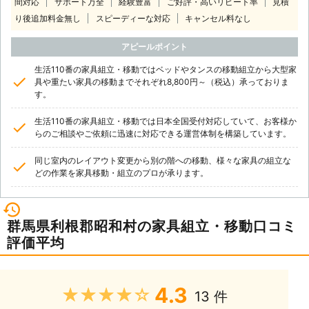
間対応
サポート万全
経験豊富
ご好評・高いリピート率
見積
り後追加料金無し
スピーディーな対応
キャンセル料なし
アピールポイント
生活110番の家具組立・移動ではベッドやタンスの移動組立から大型家
具や重たい家具の移動までそれぞれ8,800円～（税込）承っておりま
す。
生活110番の家具組立・移動では日本全国受付対応していて、お客様か
らのご相談やご依頼に迅速に対応できる運営体制を構築しています。
同じ室内のレイアウト変更から別の階への移動、様々な家具の組立な
どの作業を家具移動・組立のプロが承ります。
群馬県利根郡昭和村の家具組立・移動口コミ
評価平均
4.3
★★★★★
13 件