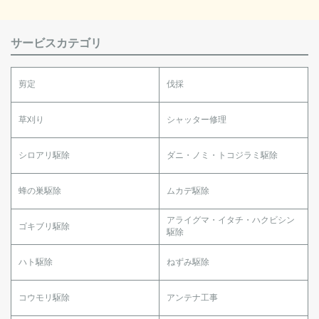
サービスカテゴリ
剪定
伐採
草刈り
シャッター修理
シロアリ駆除
ダニ・ノミ・トコジラミ駆除
蜂の巣駆除
ムカデ駆除
アライグマ・イタチ・ハクビシン
ゴキブリ駆除
駆除
ハト駆除
ねずみ駆除
コウモリ駆除
アンテナ工事