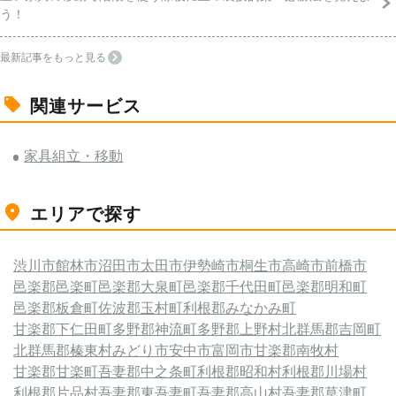
う！
最新記事をもっと見る
関連サービス
家具組立・移動
エリアで探す
渋川市
館林市
沼田市
太田市
伊勢崎市
桐生市
高崎市
前橋市
邑楽郡邑楽町
邑楽郡大泉町
邑楽郡千代田町
邑楽郡明和町
邑楽郡板倉町
佐波郡玉村町
利根郡みなかみ町
甘楽郡下仁田町
多野郡神流町
多野郡上野村
北群馬郡吉岡町
北群馬郡榛東村
みどり市
安中市
富岡市
甘楽郡南牧村
甘楽郡甘楽町
吾妻郡中之条町
利根郡昭和村
利根郡川場村
利根郡片品村
吾妻郡東吾妻町
吾妻郡高山村
吾妻郡草津町