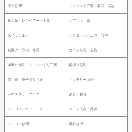
漏電修理
コンセント工事・取替・増設
換気扇・レンジフード工事
エアコン工事
スイッチ工事
インターホン工事・取替
鍵開け・交換・修理
ガラス修理・交換
水漏れ修理・トイレつまり工事
雨漏り修理
畳・襖・障子張り替え
バッテリー上がり
ハウスクリーニング
消臭・脱臭
エアコンクリーニング
ペット火葬・葬儀
パソコン修理
家具修理