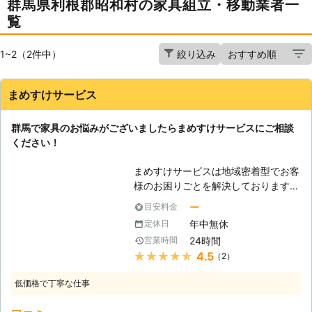
群馬県利根郡昭和村の家具組立・移動業者一
覧
1~2（2件中）
絞り込み
まめすけサービス
群馬で家具のお悩みがございましたらまめすけサービスにご相談
ください！
まめすけサービスは地域密着型でお客
様のお困りごとを解決しております。
ご家庭のお悩みには幅広く対応させて
ー
目安料金
いただいている当社ですが、家具組立
年中無休
定休日
や家具移動といった精密かつ力作業と
24時間
営業時間
なる場合でも、お客様のご要望に応じ
★★★★★
4.5
（2）
て、徹底サポートさせていただきま
す。経験豊富なスタッフを派遣し、お
低価格で丁寧な仕事
客様には高品質のサービスをお届けし
ておりますので、群馬でお困りごとが