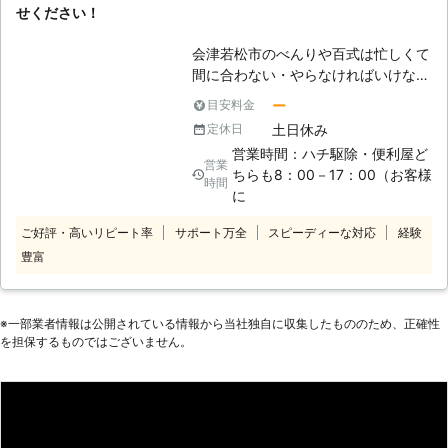
せください！
ごとを解決するお手伝いをしていま
す。家具組立のことでお悩みのときに
会津若松市のべんりや百式は忙しくて
は、まずはご相談くださいませ。
間に合わない・やらなければいけない
●「自分じゃ組み立てられない！」と
のだけれど等のちょっとした手伝って
いうときは当店へ！ 大きな家具や複
ー
目安料金
欲しい事をサポートしている街の便利
雑な構造の家具は「自分で組み立てる
土日休み
定休日
屋です。便利屋事業は創業10周年を
自信がない」という方も多いのではな
営業時間：ハチ駆除・便利屋ど
迎えこれからも地域に根差したサービ
営業
いでしょうか。ほかにも忙しかった
ちらも8：00－17：00（お客様
スを展開して参ります。 最近の家具
時間
り、組み立てるのが面倒だったりして
に
は組み立てて作る物が多く、組み立て
「家具を購入したはいいものの、まだ
作業に苦労されている方もいらっしゃ
使ってない……」というときには、当
ご好評・高いリピート率
サポート万全
スピーディーな対応
経験
るのではないでしょうか？弊社では難
店のような家具組立業者に依頼するこ
豊富
しい家具組立・移動も行っております
とをおすすめします。 不慣れなまま
ので、ご依頼していただければすぐに
無理やり組み立てようとしても床や壁
解決させていただきます。弊社のスタ
を傷つけてしまったり、家具本体が破
※⼀部業者情報は公開されている情報から当社独⾃に収集したもののため、正確性
ッフは豊富な経験と実績がございます
損してしまったりすることがありま
を担保するものではございません。
ので、大掛かりな家具組立てもご安心
す。怪我の危険もありますよね。無理
してお任せください。
に組み立てようとはせず、このような
ときは阿部商事にご依頼くださいま
せ。 ●9時から21時までの対応！夜間
もOKだから仕事後などの依頼もお任