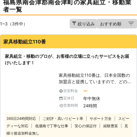
福島県南会津郡南会津町の家具組立・移動業
者一覧
1~3（3件中）
絞り込み
家具移動組立110番
家具組立・移動のプロが、お客様の立場に立ったサービスをお届
けいたします！
家具移動組立110番は、日本全国数の
加盟店と提携していますので、どの地
方にお住まいのお客様でも迅速に対応
ー
目安料金
いたします。 コールセンターでは24
年中無休
定休日
時間365日年中無休でお電話を受け付
24時間
営業時間
けています。 深夜でも早朝でもお客
様の都合の良い時間帯にいつでもお電
365日24時間対応
ご好評・高いリピート率
サポート万全
スピー
話ください。 コールセンターのスタ
ディーな対応
低価格で丁寧な仕事
安心の保証付
経験豊富
見
ッフがお客様のお悩みをお聞きしま
す。 「お部屋の模様替えをしたいけ
積り後追加料金無し