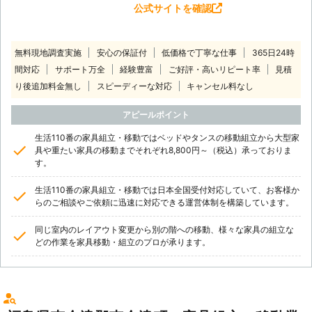
公式サイトを確認
無料現地調査実施
安心の保証付
低価格で丁寧な仕事
365日24時
間対応
サポート万全
経験豊富
ご好評・高いリピート率
見積
り後追加料金無し
スピーディーな対応
キャンセル料なし
アピールポイント
生活110番の家具組立・移動ではベッドやタンスの移動組立から大型家
具や重たい家具の移動までそれぞれ8,800円～（税込）承っておりま
す。
生活110番の家具組立・移動では日本全国受付対応していて、お客様か
らのご相談やご依頼に迅速に対応できる運営体制を構築しています。
同じ室内のレイアウト変更から別の階への移動、様々な家具の組立な
どの作業を家具移動・組立のプロが承ります。