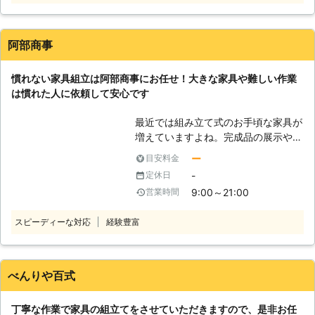
ど、家具が重くて大変なので手伝って
ほしい」 「説明書を見ても家具の組
立がうまくいかないから対応してほし
阿部商事
い」など。 このようなことでお困
り、お悩みのお客様はぜひ家具移動組
慣れない家具組立は阿部商事にお任せ！大きな家具や難しい作業
立110番をご利用ください。 大きくて
は慣れた人に依頼して安心です
移動が大変だった家具も、組立が難し
くてできなかったという家具も、実績
最近では組み立て式のお手頃な家具が
豊富なベテランが迅速に解決します。
増えていますよね。完成品の展示や写
家具移動組立110番では、家具の組立
真を見て「これにしよう！」と決めて
作業や移動作業にお困りのお客様に喜
ー
目安料金
もいざ家に届くと「組み立てが大
んで対応させていただきます。
-
定休日
変……」という事態があるかと思いま
9:00～21:00
営業時間
す。特に大型家具となれば、一人暮ら
しだと家具組立は非常に困難です。
スピーディーな対応
経験豊富
「ベッドを組み立てたいけど、重すぎ
て自分では難しい……」 「買ったはい
いけど、工具とかないしどうしよう」
「子育てが大変で家具組立する時間を
べんりや百式
つくれない」 このようなときには、
阿部商事に家具組立をご依頼くださ
丁寧な作業で家具の組立てをさせていただきますので、是非お任
い。当店は福島県のみなさまのお困り