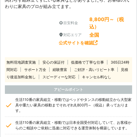
わりに家具のプロが組み立てます。
8,800円～（税
目安料金
込）
全国
対応エリア
公式サイトを確認
無料現地調査実施
安心の保証付
低価格で丁寧な仕事
365日24時
間対応
サポート万全
経験豊富
ご好評・高いリピート率
見積
り後追加料金無し
スピーディーな対応
キャンセル料なし
アピールポイント
生活110番の家具組立・移動ではベッドやタンスの移動組立から大型家
具や重たい家具の移動までそれぞれ8,800円～（税込）承っておりま
す。
生活110番の家具組立・移動では日本全国受付対応していて、お客様か
らのご相談やご依頼に迅速に対応できる運営体制を構築しています。