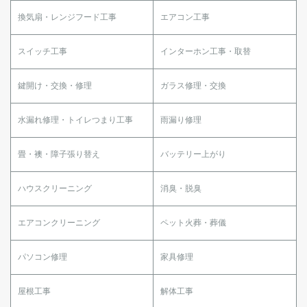
換気扇・レンジフード工事
エアコン工事
スイッチ工事
インターホン工事・取替
鍵開け・交換・修理
ガラス修理・交換
水漏れ修理・トイレつまり工事
雨漏り修理
畳・襖・障子張り替え
バッテリー上がり
ハウスクリーニング
消臭・脱臭
エアコンクリーニング
ペット火葬・葬儀
パソコン修理
家具修理
屋根工事
解体工事