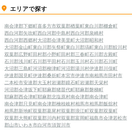
エリアで探す
南会津郡下郷町
喜多方市
双葉郡楢葉町
東白川郡棚倉町
西白河郡矢吹町
西白河郡中島村
西白河郡泉崎村
西白河郡西郷村
大沼郡会津美里町
大沼郡昭和村
大沼郡金山町
東白川郡矢祭町
東白川郡塙町
東白川郡鮫川村
双葉郡広野町
田村郡小野町
田村郡三春町
石川郡古殿町
石川郡浅川町
石川郡平田村
石川郡玉川村
石川郡石川町
大沼郡三島町
河沼郡柳津町
河沼郡湯川村
伊達郡川俣町
伊達郡国見町
伊達郡桑折町
本宮市
伊達市
南相馬市
田村市
二本松市
安達郡大玉村
岩瀬郡鏡石町
岩瀬郡天栄村
河沼郡会津坂下町
耶麻郡猪苗代町
耶麻郡磐梯町
耶麻郡西会津町
耶麻郡北塩原村
南会津郡南会津町
南会津郡只見町
南会津郡檜枝岐村
相馬市
相馬郡飯舘村
相馬郡新地町
双葉郡葛尾村
双葉郡浪江町
双葉郡双葉町
双葉郡大熊町
双葉郡川内村
双葉郡富岡町
福島市
会津若松市
郡山市
いわき市
白河市
須賀川市