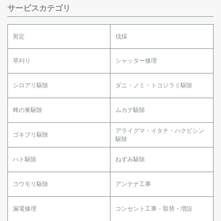
サービスカテゴリ
剪定
伐採
草刈り
シャッター修理
シロアリ駆除
ダニ・ノミ・トコジラミ駆除
蜂の巣駆除
ムカデ駆除
アライグマ・イタチ・ハクビシン
ゴキブリ駆除
駆除
ハト駆除
ねずみ駆除
コウモリ駆除
アンテナ工事
漏電修理
コンセント工事・取替・増設