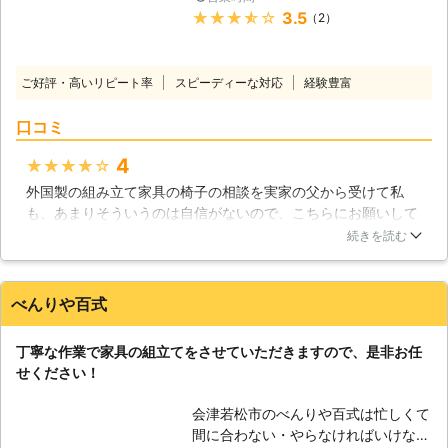
●「自分じゃ組み立てられない！」と
★★★★★
3.5
（2）
いうときは当店へ！ 大きな家具や複
雑な構造の家具は「自分で組み立てる
自信がない」という方も多いのではな
ご好評・高いリピート率
スピーディーな対応
経験豊富
いでしょうか。ほかにも忙しかった
り、組み立てるのが面倒だったりして
口コミ
「家具を購入したはいいものの、まだ
使ってない……」というときには、当
4
★★★★★
店のような家具組立業者に依頼するこ
外国製の組み立て家具の椅子の相談を実家の父から受けて私
とをおすすめします。 不慣れなまま
も、あまりそういうのは自信がないので、こちらにお願いして
無理やり組み立てようとしても床や壁
やってもらいました。組み立て式の鍵は簡単な物も多いです
続きを読む
を傷つけてしまったり、家具本体が破
が、難しい物だと素人にはかなり難しいようですね。こちらの
損してしまったりすることがありま
プロの方は説明書をしっかりと見て丁寧にやってくれて助かり
す。怪我の危険もありますよね。無理
ました。ネジの位置なども、全く誤差がなく完璧にやってくれ
べんりや百式
に組み立てようとはせず、このような
るので良かったですね。
ときは阿部商事にご依頼くださいま
せ。 ●9時から21時までの対応！夜間
福島県
郡山市
2016年10月28日
丁寧な作業で家具の組立てをさせていただきますので、是非お任
もOKだから仕事後などの依頼もお任
せください！
せ 当店の営業時間は9時から21時まで
となっているため、日中に在宅の方か
会津若松市のべんりや百式は忙しくて
ら、夕方に帰宅される方まで幅広く家
間に合わない・やらなければいけない