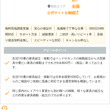
全国
対応エリア
公式サイトを確認
無料現地調査実施
安心の保証付
低価格で丁寧な仕事
365日24時
間対応
サポート万全
経験豊富
ご好評・高いリピート率
見積
り後追加料金無し
スピーディーな対応
キャンセル料なし
アピールポイント
生活110番の家具組立・移動ではベッドやタンスの移動組立から大型家
具や重たい家具の移動までそれぞれ8,800円～（税込）承っておりま
す。
生活110番の家具組立・移動では日本全国受付対応していて、お客様か
らのご相談やご依頼に迅速に対応できる運営体制を構築しています。
同じ室内のレイアウト変更から別の階への移動、様々な家具の組立な
どの作業を家具移動・組立のプロが承ります。