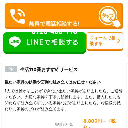
無料で電話相談する!
0120-466-110
フォーム
で
相
談
する
生活110番おすすめサービス
PR
重たい家具の移動や面倒な組み立てはお任せください
1人では動かすことができない重たい家具がありましたら、ご連絡
ください。大切な家具を丁寧に移動します。また、購入したにも
関わらず組み立てずにいる家具などがありましたら、お客様の代
わりに家具のプロが組み立てます。
8,800円～（税
目安料金
込）