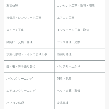
漏電修理
コンセント工事・取替・増設
換気扇・レンジフード工事
エアコン工事
スイッチ工事
インターホン工事・取替
鍵開け・交換・修理
ガラス修理・交換
水漏れ修理・トイレつまり工事
雨漏り修理
畳・襖・障子張り替え
バッテリー上がり
ハウスクリーニング
消臭・脱臭
エアコンクリーニング
ペット火葬・葬儀
パソコン修理
家具修理