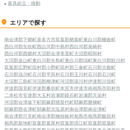
家具組立・移動
エリアで探す
南会津郡下郷町
喜多方市
双葉郡楢葉町
東白川郡棚倉町
西白河郡矢吹町
西白河郡中島村
西白河郡泉崎村
西白河郡西郷村
大沼郡会津美里町
大沼郡昭和村
大沼郡金山町
東白川郡矢祭町
東白川郡塙町
東白川郡鮫川村
双葉郡広野町
田村郡小野町
田村郡三春町
石川郡古殿町
石川郡浅川町
石川郡平田村
石川郡玉川村
石川郡石川町
大沼郡三島町
河沼郡柳津町
河沼郡湯川村
伊達郡川俣町
伊達郡国見町
伊達郡桑折町
本宮市
伊達市
南相馬市
田村市
二本松市
安達郡大玉村
岩瀬郡鏡石町
岩瀬郡天栄村
河沼郡会津坂下町
耶麻郡猪苗代町
耶麻郡磐梯町
耶麻郡西会津町
耶麻郡北塩原村
南会津郡南会津町
南会津郡只見町
南会津郡檜枝岐村
相馬市
相馬郡飯舘村
相馬郡新地町
双葉郡葛尾村
双葉郡浪江町
双葉郡双葉町
双葉郡大熊町
双葉郡川内村
双葉郡富岡町
福島市
会津若松市