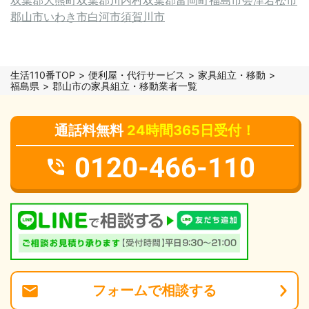
郡山市
いわき市
白河市
須賀川市
生活110番TOP
便利屋・代行サービス
家具組立・移動
福島県
郡山市の家具組立・移動業者一覧
通話料無料
24時間365日受付！
0120-466-110
フォーム
で
相談
する