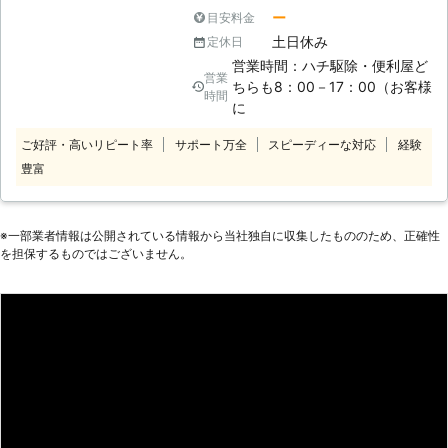
具組立に対応することが可能です。組
のだけれど等のちょっとした手伝って
ー
目安料金
立できていない家具は荷物となって、
欲しい事をサポートしている街の便利
土日休み
定休日
お部屋の場所をとってしまいますよ
屋です。便利屋事業は創業10周年を
営業時間：ハチ駆除・便利屋ど
ね。できるだけ早く家具を使える状態
迎えこれからも地域に根差したサービ
営業
ちらも8：00－17：00（お客様
にしたいという気持ちにお応えできる
スを展開して参ります。 最近の家具
時間
に
よう、夜も21時まで対応しているので
は組み立てて作る物が多く、組み立て
す。 阿部商事は、福島県須賀川市に
作業に苦労されている方もいらっしゃ
ご好評・高いリピート率
サポート万全
スピーディーな対応
経験
拠点を構える業者です。家具組立の際
るのではないでしょうか？弊社では難
豊富
にもしっかりお見積もりをしてから組
しい家具組立・移動も行っております
立に入りますので、ご安心してお任せ
ので、ご依頼していただければすぐに
くださいませ。お気軽にご相談くださ
解決させていただきます。弊社のスタ
いませ。
※⼀部業者情報は公開されている情報から当社独⾃に収集したもののため、正確性
ッフは豊富な経験と実績がございます
を担保するものではございません。
ので、大掛かりな家具組立てもご安心
してお任せください。