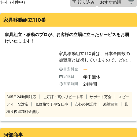
1~4（4件中）
絞り込み
家具移動組立110番
家具組立・移動のプロが、お客様の立場に立ったサービスをお届
けいたします！
家具移動組立110番は、日本全国数の
加盟店と提携していますので、どの地
方にお住まいのお客様でも迅速に対応
ー
目安料金
いたします。 コールセンターでは24
年中無休
定休日
時間365日年中無休でお電話を受け付
24時間
営業時間
けています。 深夜でも早朝でもお客
様の都合の良い時間帯にいつでもお電
365日24時間対応
ご好評・高いリピート率
サポート万全
スピー
話ください。 コールセンターのスタ
ディーな対応
低価格で丁寧な仕事
安心の保証付
経験豊富
見
ッフがお客様のお悩みをお聞きしま
す。 「お部屋の模様替えをしたいけ
積り後追加料金無し
ど、家具が重くて大変なので手伝って
ほしい」 「説明書を見ても家具の組
立がうまくいかないから対応してほし
阿部商事
い」など。 このようなことでお困