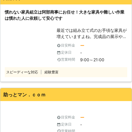
り、お悩みのお客様はぜひ家具移動組
慣れない家具組立は阿部商事にお任せ！大きな家具や難しい作業
立110番をご利用ください。 大きくて
は慣れた人に依頼して安心です
移動が大変だった家具も、組立が難し
くてできなかったという家具も、実績
最近では組み立て式のお手頃な家具が
豊富なベテランが迅速に解決します。
増えていますよね。完成品の展示や写
家具移動組立110番では、家具の組立
真を見て「これにしよう！」と決めて
作業や移動作業にお困りのお客様に喜
ー
目安料金
もいざ家に届くと「組み立てが大
んで対応させていただきます。
-
定休日
変……」という事態があるかと思いま
9:00～21:00
営業時間
す。特に大型家具となれば、一人暮ら
しだと家具組立は非常に困難です。
スピーディーな対応
経験豊富
「ベッドを組み立てたいけど、重すぎ
て自分では難しい……」 「買ったはい
いけど、工具とかないしどうしよう」
「子育てが大変で家具組立する時間を
助っとマン．ｃｏｍ
つくれない」 このようなときには、
阿部商事に家具組立をご依頼くださ
い。当店は福島県のみなさまのお困り
ごとを解決するお手伝いをしていま
ー
目安料金
す。家具組立のことでお悩みのときに
-
定休日
は、まずはご相談くださいませ。
営業時間