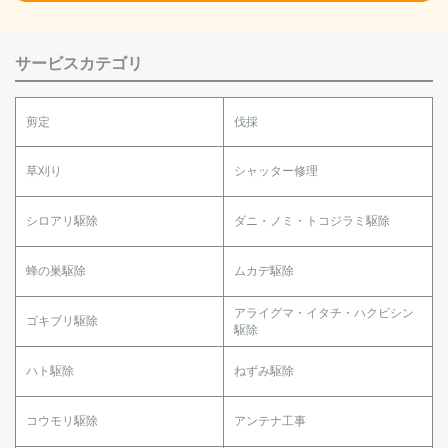
サービスカテゴリ
剪定
伐採
草刈り
シャッター修理
シロアリ駆除
ダニ・ノミ・トコジラミ駆除
蜂の巣駆除
ムカデ駆除
アライグマ・イタチ・ハクビシン
ゴキブリ駆除
駆除
ハト駆除
ねずみ駆除
コウモリ駆除
アンテナ工事