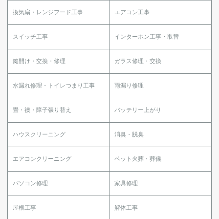
換気扇・レンジフード工事
エアコン工事
スイッチ工事
インターホン工事・取替
鍵開け・交換・修理
ガラス修理・交換
水漏れ修理・トイレつまり工事
雨漏り修理
畳・襖・障子張り替え
バッテリー上がり
ハウスクリーニング
消臭・脱臭
エアコンクリーニング
ペット火葬・葬儀
パソコン修理
家具修理
屋根工事
解体工事