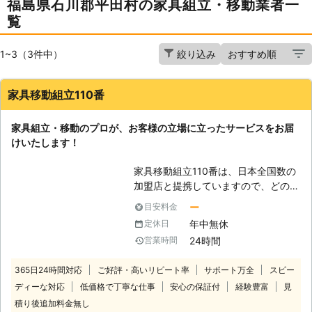
福島県石川郡平田村の家具組立・移動業者一
覧
1~3（3件中）
絞り込み
家具移動組立110番
家具組立・移動のプロが、お客様の立場に立ったサービスをお届
けいたします！
家具移動組立110番は、日本全国数の
加盟店と提携していますので、どの地
方にお住まいのお客様でも迅速に対応
ー
目安料金
いたします。 コールセンターでは24
年中無休
定休日
時間365日年中無休でお電話を受け付
24時間
営業時間
けています。 深夜でも早朝でもお客
様の都合の良い時間帯にいつでもお電
365日24時間対応
ご好評・高いリピート率
サポート万全
スピー
話ください。 コールセンターのスタ
ディーな対応
低価格で丁寧な仕事
安心の保証付
経験豊富
見
ッフがお客様のお悩みをお聞きしま
す。 「お部屋の模様替えをしたいけ
積り後追加料金無し