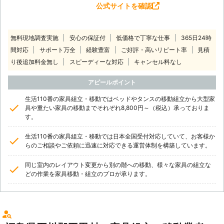
公式サイトを確認
無料現地調査実施
安心の保証付
低価格で丁寧な仕事
365日24時
間対応
サポート万全
経験豊富
ご好評・高いリピート率
見積
り後追加料金無し
スピーディーな対応
キャンセル料なし
アピールポイント
生活110番の家具組立・移動ではベッドやタンスの移動組立から大型家
具や重たい家具の移動までそれぞれ8,800円～（税込）承っておりま
す。
生活110番の家具組立・移動では日本全国受付対応していて、お客様か
らのご相談やご依頼に迅速に対応できる運営体制を構築しています。
同じ室内のレイアウト変更から別の階への移動、様々な家具の組立な
どの作業を家具移動・組立のプロが承ります。