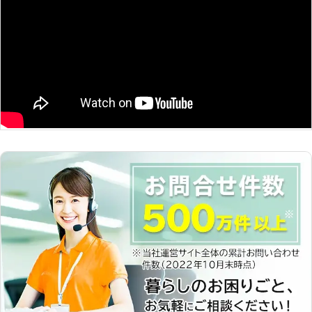
せ 当店の営業時間は9時から21時まで
となっているため、日中に在宅の方か
ら、夕方に帰宅される方まで幅広く家
具組立に対応することが可能です。組
立できていない家具は荷物となって、
お部屋の場所をとってしまいますよ
ね。できるだけ早く家具を使える状態
にしたいという気持ちにお応えできる
よう、夜も21時まで対応しているので
す。 阿部商事は、福島県須賀川市に
拠点を構える業者です。家具組立の際
にもしっかりお見積もりをしてから組
立に入りますので、ご安心してお任せ
くださいませ。お気軽にご相談くださ
いませ。