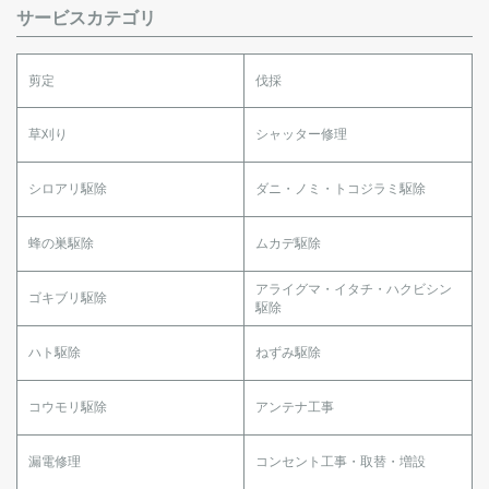
サービスカテゴリ
剪定
伐採
草刈り
シャッター修理
シロアリ駆除
ダニ・ノミ・トコジラミ駆除
蜂の巣駆除
ムカデ駆除
アライグマ・イタチ・ハクビシン
ゴキブリ駆除
駆除
ハト駆除
ねずみ駆除
コウモリ駆除
アンテナ工事
漏電修理
コンセント工事・取替・増設