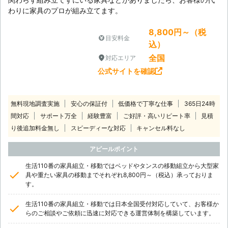
わりに家具のプロが組み立てます。
8,800円～（税
目安料金
込）
全国
対応エリア
公式サイトを確認
無料現地調査実施
安心の保証付
低価格で丁寧な仕事
365日24時
間対応
サポート万全
経験豊富
ご好評・高いリピート率
見積
り後追加料金無し
スピーディーな対応
キャンセル料なし
アピールポイント
生活110番の家具組立・移動ではベッドやタンスの移動組立から大型家
具や重たい家具の移動までそれぞれ8,800円～（税込）承っておりま
す。
生活110番の家具組立・移動では日本全国受付対応していて、お客様か
らのご相談やご依頼に迅速に対応できる運営体制を構築しています。