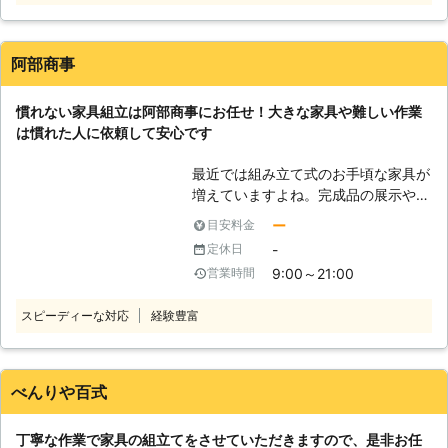
ど、家具が重くて大変なので手伝って
ほしい」 「説明書を見ても家具の組
立がうまくいかないから対応してほし
阿部商事
い」など。 このようなことでお困
り、お悩みのお客様はぜひ家具移動組
慣れない家具組立は阿部商事にお任せ！大きな家具や難しい作業
立110番をご利用ください。 大きくて
は慣れた人に依頼して安心です
移動が大変だった家具も、組立が難し
くてできなかったという家具も、実績
最近では組み立て式のお手頃な家具が
豊富なベテランが迅速に解決します。
増えていますよね。完成品の展示や写
家具移動組立110番では、家具の組立
真を見て「これにしよう！」と決めて
作業や移動作業にお困りのお客様に喜
ー
目安料金
もいざ家に届くと「組み立てが大
んで対応させていただきます。
-
定休日
変……」という事態があるかと思いま
9:00～21:00
営業時間
す。特に大型家具となれば、一人暮ら
しだと家具組立は非常に困難です。
スピーディーな対応
経験豊富
「ベッドを組み立てたいけど、重すぎ
て自分では難しい……」 「買ったはい
いけど、工具とかないしどうしよう」
「子育てが大変で家具組立する時間を
べんりや百式
つくれない」 このようなときには、
阿部商事に家具組立をご依頼くださ
丁寧な作業で家具の組立てをさせていただきますので、是非お任
い。当店は福島県のみなさまのお困り