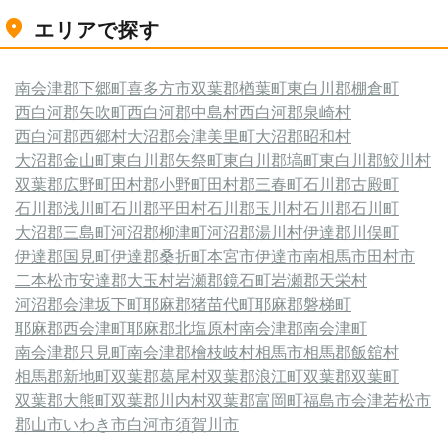
エリアで探す
南会津郡下郷町
喜多方市
双葉郡楢葉町
東白川郡棚倉町
西白河郡矢吹町
西白河郡中島村
西白河郡泉崎村
西白河郡西郷村
大沼郡会津美里町
大沼郡昭和村
大沼郡金山町
東白川郡矢祭町
東白川郡塙町
東白川郡鮫川村
双葉郡広野町
田村郡小野町
田村郡三春町
石川郡古殿町
石川郡浅川町
石川郡平田村
石川郡玉川村
石川郡石川町
大沼郡三島町
河沼郡柳津町
河沼郡湯川村
伊達郡川俣町
伊達郡国見町
伊達郡桑折町
本宮市
伊達市
南相馬市
田村市
二本松市
安達郡大玉村
岩瀬郡鏡石町
岩瀬郡天栄村
河沼郡会津坂下町
耶麻郡猪苗代町
耶麻郡磐梯町
耶麻郡西会津町
耶麻郡北塩原村
南会津郡南会津町
南会津郡只見町
南会津郡檜枝岐村
相馬市
相馬郡飯舘村
相馬郡新地町
双葉郡葛尾村
双葉郡浪江町
双葉郡双葉町
双葉郡大熊町
双葉郡川内村
双葉郡富岡町
福島市
会津若松市
郡山市
いわき市
白河市
須賀川市