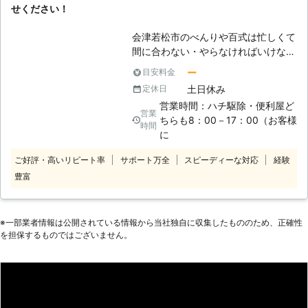
せください！
ごとを解決するお手伝いをしていま
す。家具組立のことでお悩みのときに
会津若松市のべんりや百式は忙しくて
は、まずはご相談くださいませ。
間に合わない・やらなければいけない
●「自分じゃ組み立てられない！」と
のだけれど等のちょっとした手伝って
いうときは当店へ！ 大きな家具や複
ー
目安料金
欲しい事をサポートしている街の便利
雑な構造の家具は「自分で組み立てる
土日休み
定休日
屋です。便利屋事業は創業10周年を
自信がない」という方も多いのではな
営業時間：ハチ駆除・便利屋ど
迎えこれからも地域に根差したサービ
営業
いでしょうか。ほかにも忙しかった
ちらも8：00－17：00（お客様
スを展開して参ります。 最近の家具
時間
り、組み立てるのが面倒だったりして
に
は組み立てて作る物が多く、組み立て
「家具を購入したはいいものの、まだ
作業に苦労されている方もいらっしゃ
使ってない……」というときには、当
ご好評・高いリピート率
サポート万全
スピーディーな対応
経験
るのではないでしょうか？弊社では難
店のような家具組立業者に依頼するこ
豊富
しい家具組立・移動も行っております
とをおすすめします。 不慣れなまま
ので、ご依頼していただければすぐに
無理やり組み立てようとしても床や壁
解決させていただきます。弊社のスタ
を傷つけてしまったり、家具本体が破
※⼀部業者情報は公開されている情報から当社独⾃に収集したもののため、正確性
ッフは豊富な経験と実績がございます
損してしまったりすることがありま
を担保するものではございません。
ので、大掛かりな家具組立てもご安心
す。怪我の危険もありますよね。無理
してお任せください。
に組み立てようとはせず、このような
ときは阿部商事にご依頼くださいま
せ。 ●9時から21時までの対応！夜間
もOKだから仕事後などの依頼もお任