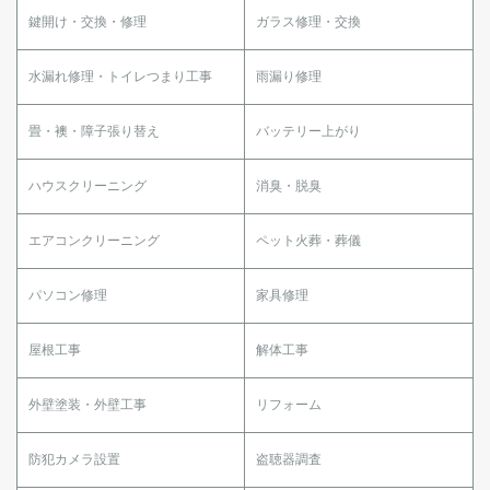
鍵開け・交換・修理
ガラス修理・交換
水漏れ修理・トイレつまり工事
雨漏り修理
畳・襖・障子張り替え
バッテリー上がり
ハウスクリーニング
消臭・脱臭
エアコンクリーニング
ペット火葬・葬儀
パソコン修理
家具修理
屋根工事
解体工事
外壁塗装・外壁工事
リフォーム
防犯カメラ設置
盗聴器調査