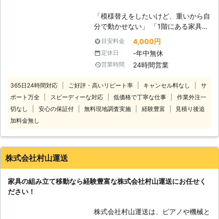
くてできなかったという家具も、実績
「模様替えをしたいけど、重いから自
豊富なベテランが迅速に解決します。
分で動かせない」 「1階にある家具を
家具移動組立110番では、家具の組立
2階に移動してほしい」 「家具組立か
作業や移動作業にお困りのお客様に喜
4,000円
目安料金
ら代行して設置までお任せしたい」
んで対応させていただきます。
-年中無休
定休日
このようなご要望がありましたら便利
24時間営業
営業時間
屋グリーンモアに家具移動をお任せく
ださい。当店は家具移動を始め便利屋
365日24時間対応
ご好評・高いリピート率
キャンセル料なし
サ
としてお住まいの「困った」「お悩
ポート万全
スピーディーな対応
低価格で丁寧な仕事
作業外注一
み」を解決するお手伝いをしていま
す。依頼したいことがあれば、何でも
切なし
安心の保証付
無料現地調査実施
経験豊富
見積り後追
お気軽にご相談ください。 ●重い家
加料金無し
具は人手を借りよう！傷や怪我を防ぐ
ためにも当店へ 生活していくうちに
部屋に必要なものが増えたり、減った
株式会社村山運送
りすることがあると思います。小物な
ら簡単に移動できますが、一人暮らし
だと家具や家電を移動させるのは一苦
家具の組み立て移動なら経験豊富な株式会社村山運送にお任せく
労ですよね。 無理に動かそうとする
ださい！
と家具が傷ついたり、床や壁が傷つい
たりすることがあります。それだけで
株式会社村山運送は、ピアノや機械と