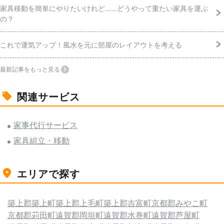
家具移動を簡単にやりたいけれど……どうやって重たい家具を運ぶ
の？
これで運気アップ！風水を元に部屋のレイアウトを考える
最新記事をもっと見る
関連サービス
家事代行サービス
家具組立・移動
エリアで探す
築上郡築上町
築上郡上毛町
築上郡吉富町
京都郡みやこ町
京都郡苅田町
遠賀郡岡垣町
遠賀郡水巻町
遠賀郡芦屋町