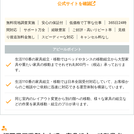
公式サイトを確認
無料現地調査実施
安心の保証付
低価格で丁寧な仕事
365日24時
間対応
サポート万全
経験豊富
ご好評・高いリピート率
見積
り後追加料金無し
スピーディーな対応
キャンセル料なし
アピールポイント
生活110番の家具組立・移動ではベッドやタンスの移動組立から大型家
具や重たい家具の移動までそれぞれ8,800円～（税込）承っておりま
す。
生活110番の家具組立・移動では日本全国受付対応していて、お客様か
らのご相談やご依頼に迅速に対応できる運営体制を構築しています。
同じ室内のレイアウト変更から別の階への移動、様々な家具の組立な
どの作業を家具移動・組立のプロが承ります。