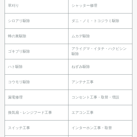
草刈り
シャッター修理
シロアリ駆除
ダニ・ノミ・トコジラミ駆除
蜂の巣駆除
ムカデ駆除
アライグマ・イタチ・ハクビシン
ゴキブリ駆除
駆除
ハト駆除
ねずみ駆除
コウモリ駆除
アンテナ工事
漏電修理
コンセント工事・取替・増設
換気扇・レンジフード工事
エアコン工事
スイッチ工事
インターホン工事・取替