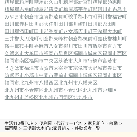
糟屋郡粕屋町
糟屋郡久山町
糟屋郡新宮町
糟屋郡須惠町
糟屋郡志免町
糟屋郡篠栗町
糟屋郡宇美町
那珂川市
糸島市
みやま市
朝倉市
遠賀郡遠賀町
鞍手郡小竹町
田川郡福智町
田川郡赤村
田川郡大任町
田川郡川崎町
田川郡糸田町
田川郡添田町
田川郡香春町
八女郡広川町
三潴郡大木町
三井郡大刀洗町
朝倉郡東峰村
朝倉郡筑前町
嘉穂郡桂川町
鞍手郡鞍手町
嘉麻市
八女市
柳川市
田川市
飯塚市
直方市
久留米市
大牟田市
福岡市早良区
福岡市城南区
福岡市西区
福岡市南区
福岡市中央区
筑後市
大川市
行橋市
宮若市
うきは市
福津市
古賀市
太宰府市
宗像市
大野城市
春日市
筑紫野市
小郡市
中間市
豊前市
福岡市博多区
福岡市東区
福岡市
北九州市八幡西区
北九州市八幡東区
北九州市小倉南区
北九州市小倉北区
北九州市戸畑区
北九州市若松区
北九州市門司区
北九州市
生活110番TOP
便利屋・代行サービス
家具組立・移動
福岡県
三潴郡大木町の家具組立・移動業者一覧