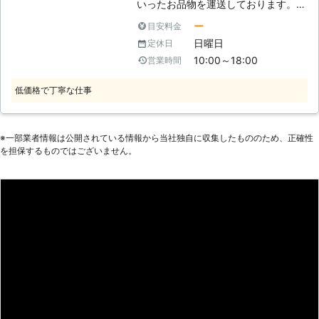
なく、ご自身が怪我や腰を傷めるダメ
いったお品物を運送しております。そ
ージを受けてしまうおそれも…。そん
の経験を活かし、家具組立・家具移動
ー
目安料金
な時は当店にお部屋の家具移動をご依
も取り扱っておりますので、お困りご
日曜日
定休日
頼ください。ひとりでは重くて大変な
とは是非当社にお任せください。お客
10:00～18:00
営業時間
ものも、複数人なら楽々作業すること
様の家具やお部屋に一切傷をつけぬよ
ができますよ。重い物を持ちなれてい
う丁寧に注意深く移動させますので、
低価格で丁寧な仕事
る当店のスタッフであれば、スムーズ
安心してご利用いただくことが可能で
に作業も進みます。家具移動は人手を
す。また、組立に関しましても精密な
借りて、安全におこないましょう。
作業ではありますが、迅速かつ丁寧に
●家具移動だけでなく組立もお任せ！
行いますのでご安心ください。 【家
※⼀部業者情報は公開されている情報から当社独⾃に収集したもののため、正確性
を担保するものではございません。
模様替えのお手伝い 当店では家具移
具組立は難しい】 説明書をよく読
動はもちろんのこと、組立式家具の組
み、順番通りに行ってもなぜか傾く、
立も承っています。最近では自分で組
がたつくといったご相談をいただくこ
立をするタイプの家具が増えてきまし
とがあります。見せていただいたとこ
た。購入当時は「これくらい自分でも
ろ、確かに少しがたついておりました
できそう」と思っても、いざ届いたら
ので、丁寧に確認しつつ分解してみた
「思ったより重くて組立できない」
ところ、最後までパーツをはめ込んで
「複雑でどこに部品をつけるのか分か
いない箇所や斜めにネジが入っている
らない」という状況になってしまうこ
箇所などがあり、当社が改めて組みな
と少なくないかと思います。そんなと
おしましたところ、問題なく使用でき
きは当店に家具組立をご依頼くださ
るまでに至りました。このように、適
い。適切に家具を組立し、希望の場所
切に行ったつもりでも出来ていない場