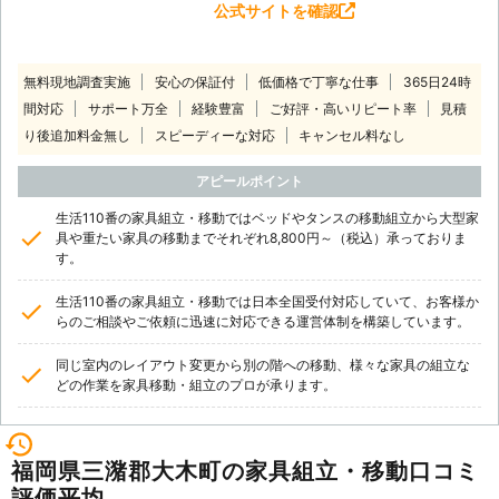
公式サイトを確認
無料現地調査実施
安心の保証付
低価格で丁寧な仕事
365日24時
間対応
サポート万全
経験豊富
ご好評・高いリピート率
見積
り後追加料金無し
スピーディーな対応
キャンセル料なし
アピールポイント
生活110番の家具組立・移動ではベッドやタンスの移動組立から大型家
具や重たい家具の移動までそれぞれ8,800円～（税込）承っておりま
す。
生活110番の家具組立・移動では日本全国受付対応していて、お客様か
らのご相談やご依頼に迅速に対応できる運営体制を構築しています。
同じ室内のレイアウト変更から別の階への移動、様々な家具の組立な
どの作業を家具移動・組立のプロが承ります。
福岡県三潴郡大木町の家具組立・移動口コミ
評価平均