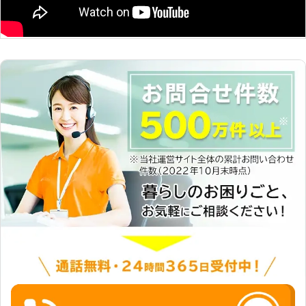
に設置いたします。 より暮らしやす
所があり、そういった場合は原因を把
いお部屋にするには、模様替えは欠か
握することが難しいです。経験豊富な
せませんよね。模様替えで家具移動が
当社では、妥協のない作業を徹底して
必要になったときには、ぜひとも便利
おりますので、完璧な仕上がりを目指
屋グリーンモアにお任せください。
し、お客様には確かな技術力をご提供
しておりますので、安心して私どもに
お任せください。