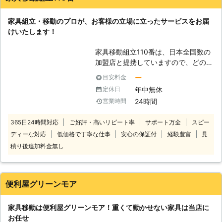
家具組立・移動のプロが、お客様の立場に立ったサービスをお届
けいたします！
家具移動組立110番は、日本全国数の
加盟店と提携していますので、どの地
方にお住まいのお客様でも迅速に対応
ー
目安料金
いたします。 コールセンターでは24
年中無休
定休日
時間365日年中無休でお電話を受け付
24時間
営業時間
けています。 深夜でも早朝でもお客
様の都合の良い時間帯にいつでもお電
365日24時間対応
ご好評・高いリピート率
サポート万全
スピー
話ください。 コールセンターのスタ
ディーな対応
低価格で丁寧な仕事
安心の保証付
経験豊富
見
ッフがお客様のお悩みをお聞きしま
す。 「お部屋の模様替えをしたいけ
積り後追加料金無し
ど、家具が重くて大変なので手伝って
ほしい」 「説明書を見ても家具の組
立がうまくいかないから対応してほし
便利屋グリーンモア
い」など。 このようなことでお困
り、お悩みのお客様はぜひ家具移動組
家具移動は便利屋グリーンモア！重くて動かせない家具は当店に
立110番をご利用ください。 大きくて
お任せ
移動が大変だった家具も、組立が難し