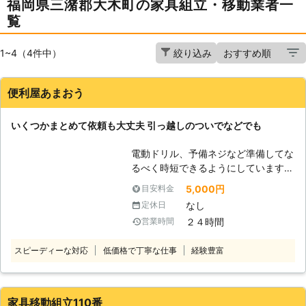
福岡県三潴郡大木町の家具組立・移動業者一
覧
1~4（4件中）
絞り込み
便利屋あまおう
いくつかまとめて依頼も大丈夫 引っ越しのついでなどでも
電動ドリル、予備ネジなど準備してな
るべく時短できるようにしています。
場所狭くてもどうにかしますので、ご
5,000円
目安料金
相談ください。
なし
定休日
２４時間
営業時間
スピーディーな対応
低価格で丁寧な仕事
経験豊富
家具移動組立110番