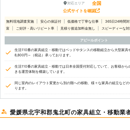
全国
対応エリア
公式サイトを確認
無料現地調査実施
安心の保証付
低価格で丁寧な仕事
365日24時間
富
ご好評・高いリピート率
見積り後追加料金無し
スピーディーな対
アピールポイント
生活110番の家具組立・移動ではベッドやタンスの移動組立から大型家具
8,800円～（税込）承っております。
生活110番の家具組立・移動では日本全国受付対応していて、お客様から
きる運営体制を構築しています。
同じ室内のレイアウト変更から別の階への移動、様々な家具の組立などの
ります。
愛媛県北宇和郡鬼北町の家具組立・移動業