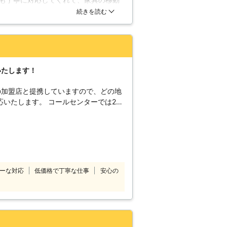
説明書等を破棄しており、必要な機材等
終わらせてくれました。費用も非常に
続きを読む
すことが出来ない場合がありますので、
組立が困難な場合は、是非当社をご利用
いたします！
の加盟店と提携していますので、どの地
コールセンターでは24
付けています。 深夜でも早朝でもお客
コールセンターのスタ
したいけ
てほしい」 「説明書を見ても家具の組
のようなことでお困
10番をご利用ください。 大きくて
ーな対応
低価格で丁寧な仕事
安心の
しくてできなかったという家具も、実績
組立
喜んで対応させていただきます。