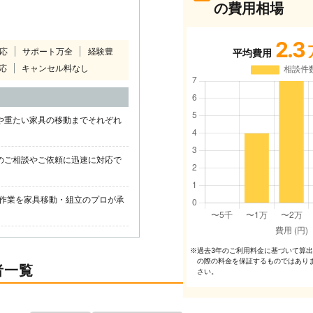
の費用相場
2.3
対応
サポート万全
経験豊
平均費用
応
キャンセル料なし
や重たい家具の移動までそれぞれ
のご相談やご依頼に迅速に対応で
作業を家具移動・組立のプロが承
過去3年のご利⽤料⾦に基づいて算
※
の際の料⾦を保証するものではあり
者一覧
さい。