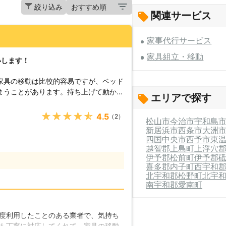
絞り込み
関連サービス
家事代行サービス
家具組立・移動
いします！
家具の移動は比較的容易ですが、ベッド
まうことがあります。持ち上げて動かさ
エリアで探す
がありますし、ドアなどを通る際には傾
はとても大変な作業ですし、二人以上で
★★★★★
4.5
（2）
松山市
今治市
宇和島
便利屋フレンドでは、そんなお困りごと
新居浜市
西条市
大洲
じた対応をさせていただいております。
四国中央市
西予市
東
、お客様と一緒に作業させていただくこ
越智郡上島町
上浮穴
の都合にも可能な限りお応えしておりま
伊予郡松前町
伊予郡
に綿密な打ち合わせを行い、お客様に最
喜多郡内子町
西宇和
北宇和郡松野町
北宇
ますので、家具組立・移動でお困りでし
南宇和郡愛南町
 組み立て式の
ます。ラックやベッドといった家具がド
スムーズに運ぶことができるのですが、
度利用したことのある業者で、気持ち
があります。それは、改めて組みなおす
も丁寧に対応してくれて、家具の移動