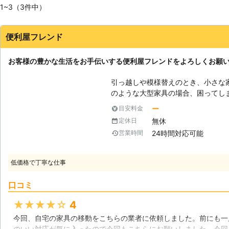
1~3（3件中）
便利屋フレンド
お客様の豊かな生活をお手伝いする便利屋フレンドをよろしくお願
引っ越しや模様替えのとき、小さな
のような大型家具の場合、困ってし
なければ床に傷をつけてしまう恐れ
ー
目安料金
ける必要がある場合もあり、一人で
無休
定休日
もそれなりに体力を使う作業です。
24時間対応可能
営業時間
を解決すべく、お客様のご要望に応
全てお任せいただいても結構ですし
とも出来ますので、ご予算やお時間
低価格で丁寧な仕事
す。お悩みを徹底的に解消するため
善策のご提案などもさせていただき
口コミ
たら、是非便利屋フレンドをご利用下さい！ 【家具の分解】
家具の中には、分解できる物があり
★★★★★
4
アを通らない場合、分解することで
今回、自宅の家具の移動をこちらの業者に依頼しました。前にも一
分解する前に必ず確認しておくこと
のいい対応が気に入ったので今回もこちらにお願いしました。今回