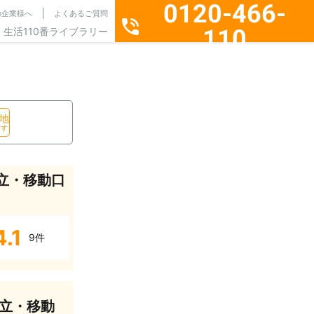
0120-466-
の企業様へ
よくあるご質問
110
生活110番ライブラリー
通話料無料・24時間365日受付
地
探す
立・移動口
4.1
9件
立・移動