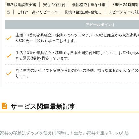
無料現地調査実施
安心の保証付
低価格で丁寧な仕事
365日24時間
富
ご好評・高いリピート率
見積り後追加料金無し
スピーディーな対
アピールポイント
生活110番の家具組立・移動ではベッドやタンスの移動組立から大型家具
8,800円～（税込）承っております。
生活110番の家具組立・移動では日本全国受付対応していて、お客様から
きる運営体制を構築しています。
同じ室内のレイアウト変更から別の階への移動、様々な家具の組立などの
ります。
サービス関連最新記事
家具の移動はグッズを使えば簡単に！重たい家具を運ぶ3つの方法