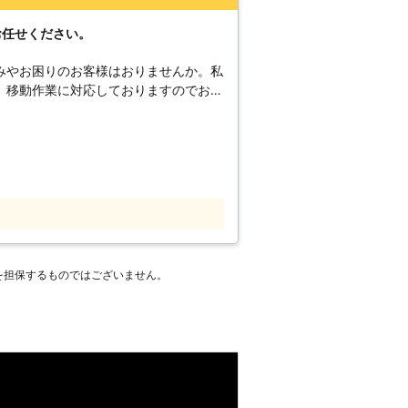
お任せください。
みやお困りのお客様はおりませんか。私
、移動作業に対応しておりますのでお任
な熟練のプロが迅速に対応し、お客様の
なことまでしっかりと聞き届けますので
なお悩みでも弊社スタッフが真摯に対応
とした愛媛県内にて対応しておりますの
具の移動や組立以外にも数多くのサービ
らお客様の生活をサポートしますので、
。
を担保するものではございません。