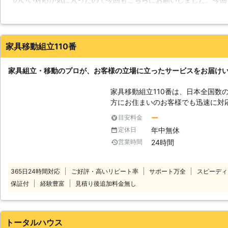
ことができるかどうかです。もし、
も慎重に行ってくれたので、床に傷がつくこともなく無事に作業を
を所持していなければ組み立てなお
リーズナブルな価格だったので非常に満足しています。
事前に確認しておきましょう。家具
下さい。
愛媛県
四国中央市
2016年12月23日
家具移動組立110番
家具組立・移動のプロが、お客様の立場に立ったサービスをお届け
家具移動組立110番は、日本全国数
方にお住まいのお客様でも迅速に対応いたします。 
時間365日年中無休でお電話を受け
ー
目安料金
様の都合の良い時間帯にいつでもお電話ください。 
年中無休
定休日
ッフがお客様のお悩みをお聞きします。 「お部屋の模様替えを
24時間
営業時間
ど、家具が重くて大変なので手伝っ
立がうまくいかないから対応してほしい」など。 こ
り、お悩みのお客様はぜひ家具移動組立1
365日24時間対応
ご好評・高いリピート率
サポート万全
スピーディ
移動が大変だった家具も、組立が難
保証付
経験豊富
見積り後追加料金無し
豊富なベテランが迅速に解決します。 家具移動組立110番では、家具の
作業や移動作業にお困りのお客様に
トータルハウス