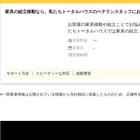
家具の組立移動なら、私たちトータルハウスのベテランスタッフに
お部屋の家具移動や組立ことでお悩
たちトータルハウスでは家具の組立
せください。 経験豊富で実績豊富
ー
目安料金
ご要望やご希望に対応します。細か
-
定休日
ご安心ください。 どのような小さ
営業時間
し解決いたします。 松山市を中心
でお任せください。 もちろん、家
スに対応しております。様々な面か
サポート万全
スピーディーな対応
経験豊富
お客様の困ったをお聞かせください
※⼀部業者情報は公開されている情報から当社独⾃に収集したもののため、正確性