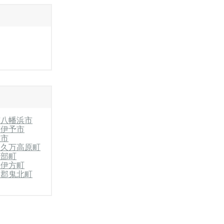
市
八幡浜市
市
伊予市
温市
郡久万高原町
砥部町
郡伊方町
和郡鬼北町