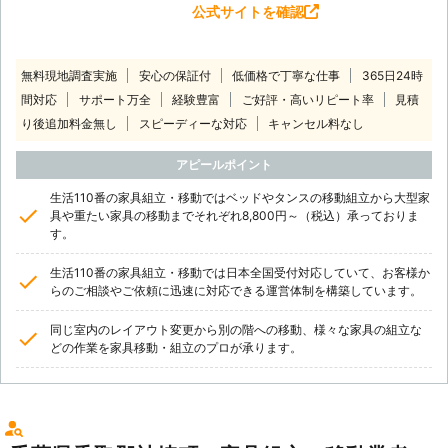
公式サイトを確認
無料現地調査実施
安心の保証付
低価格で丁寧な仕事
365日24時
間対応
サポート万全
経験豊富
ご好評・高いリピート率
見積
り後追加料金無し
スピーディーな対応
キャンセル料なし
アピールポイント
生活110番の家具組立・移動ではベッドやタンスの移動組立から大型家
具や重たい家具の移動までそれぞれ8,800円～（税込）承っておりま
す。
生活110番の家具組立・移動では日本全国受付対応していて、お客様か
らのご相談やご依頼に迅速に対応できる運営体制を構築しています。
同じ室内のレイアウト変更から別の階への移動、様々な家具の組立な
どの作業を家具移動・組立のプロが承ります。