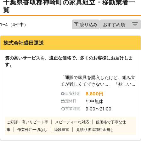
千葉県香取郡神崎町の家具組立・移動業者一
覧
1~4（4件中）
絞り込み
株式会社盛田運送
質の高いサービスを、適正な価格で、多くのお客様にお届けしま
す。
「通販で家具を購入したけど、組み立
てが難しくてできない…」 「欲しい
家具があるけど、組み立てがめんどう
8,800円
目安料金
でなかなか購入に踏み切れない…」
年中無休
定休日
そんな方はぜひ当社にご依頼くださ
9:00〜21:00
営業時間
い。 近年は完成した家具ではなく
て、自身での組み立てが必要となる家
ご好評・高いリピート率
スピーディーな対応
低価格で丁寧な仕
具が多く流通しています。 自身で組
事
作業外注一切なし
経験豊富
見積り後追加料金無し
み立てるタイプの家具は、購入時比較
的安価に家具を購入できるのが大きな