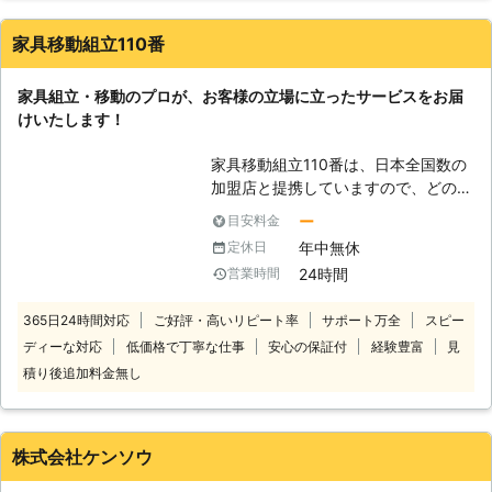
メリットです。 しかし、家具の組み
立ては説明書をどれだけみても難しか
家具移動組立110番
ったり、バーツが大きくて作業が大変
だったりするものです。 無理に一人
家具組立・移動のプロが、お客様の立場に立ったサービスをお届
で組み立てようとすると、部品や材料
けいたします！
で思わぬケガをしてしまうおそれ
も…。 家具組み立ては、無理をせず
家具移動組立110番は、日本全国数の
プロに依頼してしまうのもひとつの手
加盟店と提携していますので、どの地
です。 当社にご依頼いただければ、
方にお住まいのお客様でも迅速に対応
スピーディーかつ安全に組み立ていた
ー
目安料金
いたします。 コールセンターでは24
しますよ。 さらに、不要となった家
年中無休
定休日
時間365日年中無休でお電話を受け付
具の分解も当社でおこなうことができ
24時間
営業時間
けています。 深夜でも早朝でもお客
ますので、ぜひ合わせてご依頼くださ
様の都合の良い時間帯にいつでもお電
いね。
365日24時間対応
ご好評・高いリピート率
サポート万全
スピー
話ください。 コールセンターのスタ
ディーな対応
低価格で丁寧な仕事
安心の保証付
経験豊富
見
ッフがお客様のお悩みをお聞きしま
す。 「お部屋の模様替えをしたいけ
積り後追加料金無し
ど、家具が重くて大変なので手伝って
ほしい」 「説明書を見ても家具の組
立がうまくいかないから対応してほし
株式会社ケンソウ
い」など。 このようなことでお困
り、お悩みのお客様はぜひ家具移動組