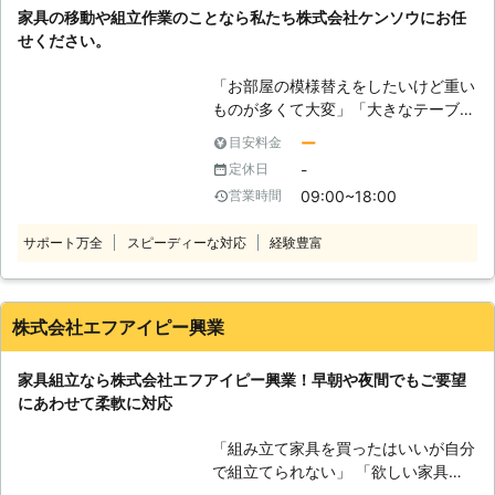
家具の移動や組立作業のことなら私たち株式会社ケンソウにお任
立110番をご利用ください。 大きくて
せください。
移動が大変だった家具も、組立が難し
くてできなかったという家具も、実績
「お部屋の模様替えをしたいけど重い
豊富なベテランが迅速に解決します。
ものが多くて大変」「大きなテーブル
家具移動組立110番では、家具の組立
を買ったけど一人では組み立てられな
作業や移動作業にお困りのお客様に喜
ー
目安料金
い」 このようなことでお悩みやお困
んで対応させていただきます。
-
定休日
りのお客様はおりませんか。私たち株
09:00~18:00
営業時間
式会社ケンソウでは家具の組立、移動
作業に対応しておりますのでお任せく
サポート万全
スピーディーな対応
経験豊富
ださい。 経験豊富で実績豊富な熟練
のプロが迅速に対応し、お客様のご要
望やご希望に対応します。細かなこと
までしっかりと聞き届けますのでご安
株式会社エフアイピー興業
心ください。 どのような小さなお悩
みでも弊社スタッフが真摯に対応し解
家具組立なら株式会社エフアイピー興業！早朝や夜間でもご要望
決いたします。 もちろん、家具の移
にあわせて柔軟に対応
動や組立以外にも数多くのサービスに
対応しております。様々な面からお客
「組み立て家具を買ったはいいが自分
様の生活をサポートしますので、お客
で組立てられない」 「欲しい家具が
様の困ったをお聞かせください。
あるが、自分組立なければならないか