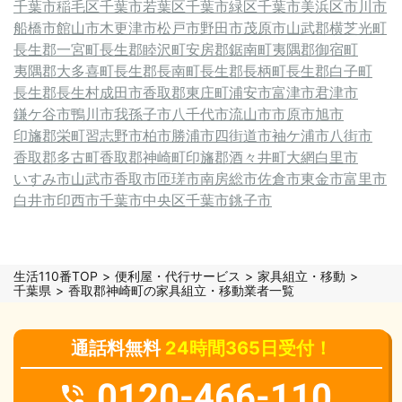
千葉市稲毛区
千葉市若葉区
千葉市緑区
千葉市美浜区
市川市
船橋市
館山市
木更津市
松戸市
野田市
茂原市
山武郡横芝光町
長生郡一宮町
長生郡睦沢町
安房郡鋸南町
夷隅郡御宿町
夷隅郡大多喜町
長生郡長南町
長生郡長柄町
長生郡白子町
長生郡長生村
成田市
香取郡東庄町
浦安市
富津市
君津市
鎌ケ谷市
鴨川市
我孫子市
八千代市
流山市
市原市
旭市
印旛郡栄町
習志野市
柏市
勝浦市
四街道市
袖ケ浦市
八街市
香取郡多古町
香取郡神崎町
印旛郡酒々井町
大網白里市
いすみ市
山武市
香取市
匝瑳市
南房総市
佐倉市
東金市
富里市
白井市
印西市
千葉市中央区
千葉市
銚子市
生活110番TOP
便利屋・代行サービス
家具組立・移動
千葉県
香取郡神崎町の家具組立・移動業者一覧
通話料無料
24時間365日受付！
0120-466-110