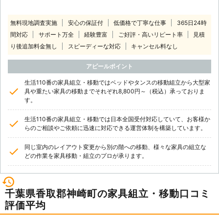
無料現地調査実施
安心の保証付
低価格で丁寧な仕事
365日24時
間対応
サポート万全
経験豊富
ご好評・高いリピート率
見積
り後追加料金無し
スピーディーな対応
キャンセル料なし
アピールポイント
生活110番の家具組立・移動ではベッドやタンスの移動組立から大型家
具や重たい家具の移動までそれぞれ8,800円～（税込）承っておりま
す。
生活110番の家具組立・移動では日本全国受付対応していて、お客様か
らのご相談やご依頼に迅速に対応できる運営体制を構築しています。
同じ室内のレイアウト変更から別の階への移動、様々な家具の組立な
どの作業を家具移動・組立のプロが承ります。
千葉県香取郡神崎町の家具組立・移動口コミ
評価平均