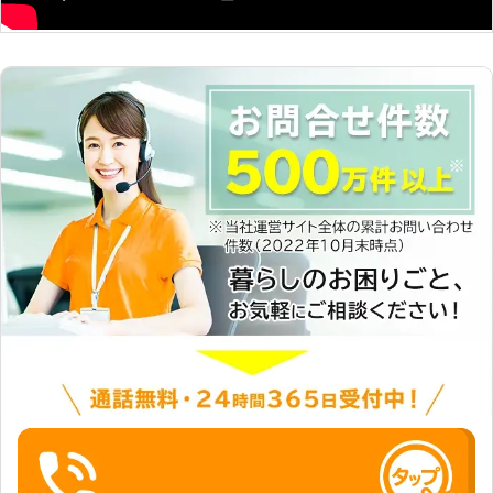
に対応 「仕事の都合で家具組立に立
ち会える時間が限られている」「どう
しても日中には家具を使えるように組
み立ててほしい」というようなご依頼
がありましたら、当店にお任せくださ
い。早朝や深夜のご依頼にも柔軟に対
応いたします。 株式会社エフアイピ
ー興業では家具組立を承っています。
無理な組立は、落としたりぶつけたり
して家具や床、壁などを傷めてしまう
こともあります。「自分で家具組立は
難しいかも……」というときにはぜひ
当店にご依頼くださいませ。