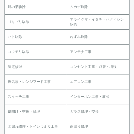
蜂の巣駆除
ムカデ駆除
アライグマ・イタチ・ハクビシン
ゴキブリ駆除
駆除
ハト駆除
ねずみ駆除
コウモリ駆除
アンテナ工事
漏電修理
コンセント工事・取替・増設
換気扇・レンジフード工事
エアコン工事
スイッチ工事
インターホン工事・取替
鍵開け・交換・修理
ガラス修理・交換
水漏れ修理・トイレつまり工事
雨漏り修理