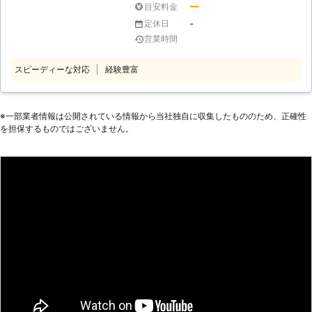
ー
目安料金
ら不安」 「組立から模様替えのため
-
定休日
家具移動まで依頼したい」 このよう
営業時間
に家具組立にお困りなら株式会社エフ
アイピー興業にお任せください。当店
スピーディーな対応
経験豊富
は埼玉県春日部市に拠点を置く業者で
す。近年ではご自分で組立てる家具が
増えてきました。「自分でできると思
ったのに……」「思ったより重くて自
※⼀部業者情報は公開されている情報から当社独⾃に収集したもののため、正確性
を担保するものではございません。
分でやれない」というときには当店に
ご依頼ください。 ●家具組立から設
置までお任せください！ 一人暮らし
で家具組立が難しいという場合や、組
立が苦手だから依頼したいという場合
など、家具組立の依頼にはさまざまな
経緯があるかと思います。当店では家
具の組立から設置までご依頼いただく
ことが可能です。また家具設置のため
に部屋の家具の移動が必要となる場合
には、家具移動も承ります。お気軽に
ご依頼くださいませ。 ●早朝や深夜
も受け付けます！お客様の要望に柔軟