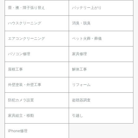
畳・襖・障子張り替え
バッテリー上がり
ハウスクリーニング
消臭・脱臭
エアコンクリーニング
ペット火葬・葬儀
パソコン修理
家具修理
屋根工事
解体工事
外壁塗装・外壁工事
リフォーム
防犯カメラ設置
盗聴器調査
家具組立・移動
引越し
iPhone修理