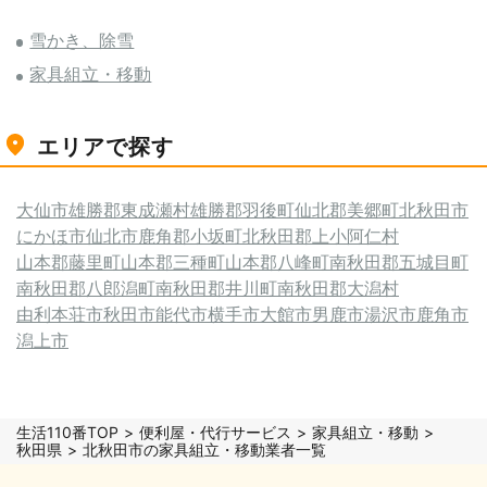
雪かき、除雪
家具組立・移動
エリアで探す
大仙市
雄勝郡東成瀬村
雄勝郡羽後町
仙北郡美郷町
北秋田市
にかほ市
仙北市
鹿角郡小坂町
北秋田郡上小阿仁村
山本郡藤里町
山本郡三種町
山本郡八峰町
南秋田郡五城目町
南秋田郡八郎潟町
南秋田郡井川町
南秋田郡大潟村
由利本荘市
秋田市
能代市
横手市
大館市
男鹿市
湯沢市
鹿角市
潟上市
生活110番TOP
便利屋・代行サービス
家具組立・移動
秋田県
北秋田市の家具組立・移動業者一覧