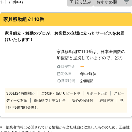
1~1（1件中）
絞り込み
家具移動組立110番
家具組立・移動のプロが、お客様の立場に立ったサービスをお届
けいたします！
家具移動組立110番は、日本全国数の
加盟店と提携していますので、どの地
方にお住まいのお客様でも迅速に対応
ー
目安料金
いたします。 コールセンターでは24
年中無休
定休日
時間365日年中無休でお電話を受け付
24時間
営業時間
けています。 深夜でも早朝でもお客
様の都合の良い時間帯にいつでもお電
365日24時間対応
ご好評・高いリピート率
サポート万全
スピー
話ください。 コールセンターのスタ
ディーな対応
低価格で丁寧な仕事
安心の保証付
経験豊富
見
ッフがお客様のお悩みをお聞きしま
す。 「お部屋の模様替えをしたいけ
積り後追加料金無し
ど、家具が重くて大変なので手伝って
ほしい」 「説明書を見ても家具の組
立がうまくいかないから対応してほし
※⼀部業者情報は公開されている情報から当社独⾃に収集したもののため、正確性
い」など。 このようなことでお困