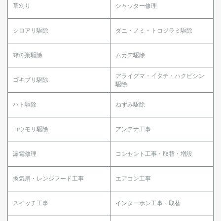
草刈り
シャッター修理
シロアリ駆除
ダニ・ノミ・トコジラミ駆除
蜂の巣駆除
ムカデ駆除
アライグマ・イタチ・ハクビシン
ゴキブリ駆除
駆除
ハト駆除
ねずみ駆除
コウモリ駆除
アンテナ工事
漏電修理
コンセント工事・取替・増設
換気扇・レンジフード工事
エアコン工事
スイッチ工事
インターホン工事・取替