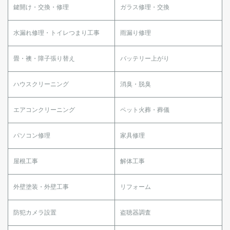
鍵開け・交換・修理
ガラス修理・交換
水漏れ修理・トイレつまり工事
雨漏り修理
畳・襖・障子張り替え
バッテリー上がり
ハウスクリーニング
消臭・脱臭
エアコンクリーニング
ペット火葬・葬儀
パソコン修理
家具修理
屋根工事
解体工事
外壁塗装・外壁工事
リフォーム
防犯カメラ設置
盗聴器調査