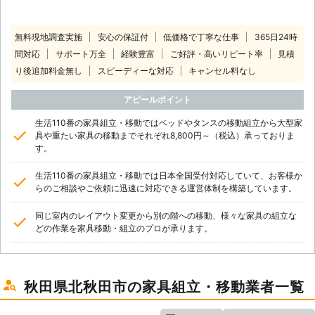
無料現地調査実施
安心の保証付
低価格で丁寧な仕事
365日24時
間対応
サポート万全
経験豊富
ご好評・高いリピート率
見積
り後追加料金無し
スピーディーな対応
キャンセル料なし
アピールポイント
生活110番の家具組立・移動ではベッドやタンスの移動組立から大型家
具や重たい家具の移動までそれぞれ8,800円～（税込）承っておりま
す。
生活110番の家具組立・移動では日本全国受付対応していて、お客様か
らのご相談やご依頼に迅速に対応できる運営体制を構築しています。
同じ室内のレイアウト変更から別の階への移動、様々な家具の組立な
どの作業を家具移動・組立のプロが承ります。
秋田県北秋田市の家具組立・移動業者一覧