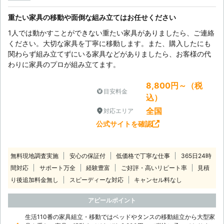
重たい家具の移動や面倒な組み立てはお任せください
1人では動かすことができない重たい家具がありましたら、ご連絡
ください。大切な家具を丁寧に移動します。また、購入したにも
関わらず組み立てずにいる家具などがありましたら、お客様の代
わりに家具のプロが組み立てます。
8,800円～（税
目安料金
込）
全国
対応エリア
公式サイトを確認
無料現地調査実施
安心の保証付
低価格で丁寧な仕事
365日24時
間対応
サポート万全
経験豊富
ご好評・高いリピート率
見積
り後追加料金無し
スピーディーな対応
キャンセル料なし
アピールポイント
生活110番の家具組立・移動ではベッドやタンスの移動組立から大型家