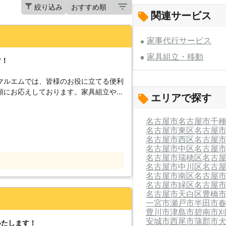
絞り込み
関連サービス
家事代行サービス
家具組立・移動
す！
マルエムでは、皆様のお役に立てる便利
頼にお応えしております。家具組立や移
エリアで探す
組立の経験を活かし、責任を持ってしっ
てお任せください。不用品の改修なども
名古屋市
名古屋市千
見積もりは無料ですので、どうぞお気軽
名古屋市東区
名古屋
名古屋市西区
名古屋
、多くのお客様が出来上がりの写真しか
名古屋市中区
名古屋
通販で家具を購入する際には、組立につ
名古屋市瑞穂区
名古
場合があります。また掲載されていたと
名古屋市中川区
名古
名古屋市南区
名古屋
見逃してしまう事もあるでしょう。そう
名古屋市緑区
名古屋
されてきて、梱包を解いてみたら「パー
名古屋市天白区
豊橋
部品やネジも複雑で難しい！」という事
一宮市
瀬戸市
半田市
立は作業に慣れている方でしたらある程
豊川市
津島市
碧南市
初めての組立の場合には完成までにかな
安城市
西尾市
蒲郡市
いたします！