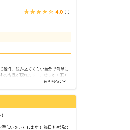
さんあります。家具の組立や移動もその
暮らしていて頼める人が近くにいないと
★★★★★
4.0
（1）
。また、高齢であったり体が不自由な方
ひご利用ください。 【組み立て
最近は安価で色々な種類の家具が販売さ
宅にぴったりの幅や高さを選んで、スペ
も多くなってきました。そして、それら
るものが多いのです。しかし、大型の家
業となります。構造自体は簡単にできる
を回している間、板を固定するなどの手
た家具なのに、組み立てられないからあ
て後悔。組み立てぐらい自分で簡単に
すよね。そんな時はぜひ当社がお助けに
すのも腕が疲れます…。せっかく安く
の経験を活かして、しっかりと組み立て
いしました。さすがプロの方だけあっ
続きを読む
立ててもらえました。仕上がった家具
て移動させることは可能かもしれませ
よかったなと思いましたが、ちゃんと
がをしてしまう事もあり危険ですし、床
から2階への移動となると、さらに大変で
傷つけないように、安全に注意して家具
われても、無理は禁物です。お気軽に当
い！
お手伝いをいたします！ 毎日も生活の