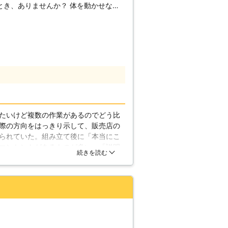
とき、ありませんか？ 体を動かせない
移動、テレビや電気機器の設置方法がわ
ことが手に負えない……などなど。 そん
お頼りください。 弊社はお客様のお困
も、少し困難なことでも、親切丁寧をモ
す！一人暮らしなどで、家具の移動や組
をご利用ください。 ベッドやカラーボ
家具から大きな家具まで、どんな家具で
み立てもご遠慮なく、安心してお任せく
タッフがあっという間に組み立てます！
たいけど複数の作業があるのでどう比
などのちょっとしたお手伝いから、不用
際の方向をはっきり示して、販売店の
応しています。 ご遠慮なく、なんでも
られていた。組み立て後に「本当にこ
コンセントがあるものが多い」「説明
続きを読む
レームを入れるも、早口で逆ギレ調
」と言うので、翌日組み立て直せない
の解体物の置き逃げ？も、電話は嫌と
している事が多い印象。２回目の電話
をしたけど疲れました。もう二度とこ
記して、見積書と請求書の中身の違い
のか結局わからないままです。