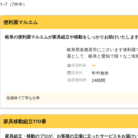
1~7（7件中）
便利屋マルエム
岐阜の便利屋マルエムが家具組立や移動をしっかりお助けいたしま
岐阜県各務原市にございます便利屋
屋として、岐阜と愛知で様々なご依
動にお困りでしたら、私たちが家具
ー
目安料金
かりと組立を行いますので、安心し
年中無休
定休日
格安の料金に挑戦しております！お
24時間
営業時間
にお問い合わせください。 【家具の組立は案外難しいです】 家具をインタ
ーネット通販などで購入する際には
見られないのではないでしょうか。
低価格で丁寧な仕事
いて詳しい表記あまり載っていない
しても、小さい文字であったりして
したことで、いざ注文の商品が配送
ツがたくさんあって大きくて重い、
家具移動組立110番
が起きてしまいがちです。家具の組
度スムーズに行う事ができますが、
家具組立・移動のプロが、お客様の立場に立ったサービスをお届け