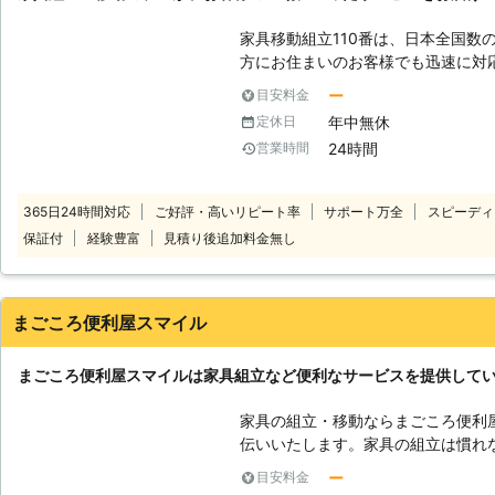
り長い時間を要しますし、出来上がりに不
立・移動お任せください！】 便利
家具移動組立110番は、日本全国数
して家具組立をお客様の替わりに引
方にお住まいのお客様でも迅速に対応いたします。 
品のまま放置されている、なんてい
時間365日年中無休でお電話を受け
ー
目安料金
組立をいたします。また、ご自身で
様の都合の良い時間帯にいつでもお電話ください。 
年中無休
定休日
際にネジの締めが弱かったり、歪ん
ッフがお客様のお悩みをお聞きします。 「お部屋の模様替えを
起きてしまう事です。東海地震がい
24時間
営業時間
ど、家具が重くて大変なので手伝っ
面からも特に大型の家具に関しては
立がうまくいかないから対応してほしい」など。 こ
す。お困りの際には、ぜひ便利屋マ
り、お悩みのお客様はぜひ家具移動組立1
365日24時間対応
ご好評・高いリピート率
サポート万全
スピーディ
移動が大変だった家具も、組立が難
保証付
経験豊富
見積り後追加料金無し
豊富なベテランが迅速に解決します。 家具移動組立110番では、家具の
作業や移動作業にお困りのお客様に
まごころ便利屋スマイル
まごころ便利屋スマイルは家具組立など便利なサービスを提供して
家具の組立・移動ならまごころ便利
伝いいたします。家具の組立は慣れ
合もあるのです。まごころ便利屋ス
ー
目安料金
対応しており、家具組立・移動もも