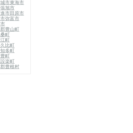
新城市
東海市
尾張旭市
日進市
田原市
屋市
弥富市
手市
井郡豊山町
扶桑町
蟹江町
阿久比町
南知多町
武豊町
郡設楽町
楽郡豊根村