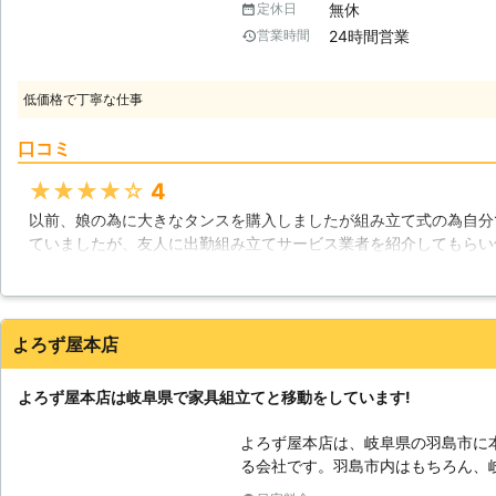
無休
定休日
てをすることで、家具を安全に長く使用できますよ
24時間営業
営業時間
ところ】 本棚などは、構造として
ーツと部品によって作られています
に付けなければならない大量のネジ
低価格で丁寧な仕事
時間のかかる大変な作業となりがち
いです。通販などで購入された場合
口コミ
ある事が多いですが、中には簡単な
いう事もあります。私たちは家具の
★★★★★
4
購入された家具についてもしっかりと組立さ
以前、娘の為に大きなタンスを購入しましたが組み立て式の為自分
を購入の際にお役に立ちます】 例
ていましたが、友人に出勤組み立てサービス業者を紹介してもらい
います。やはりその大きさから、1
一生懸命組み立て作業時間も大してかからず完成しました。力が弱
た、今まで使用していたベッドがあ
来ました。これからも大きな重い組み立て式の家具などは出勤組み
無いという事も起こります。私たち
送れるように心がけていきたいです。
た家具の引き取りサービスも行って
よろず屋本店
び出し、新しいベッドを組立てる事
岐阜県
大垣市
2016年10月19日
活をスムーズに始める事ができます
ださい。お引越しもお手伝いさせて
よろず屋本店は岐阜県で家具組立てと移動をしています!
よろず屋本店は、岐阜県の羽島市に
る会社です。羽島市内はもちろん、
ことができます。また年中無休で営