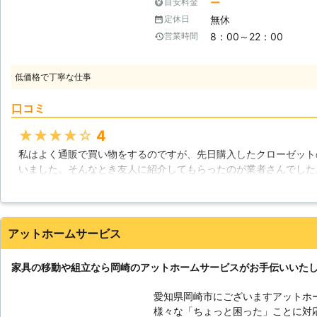
ー
目安料金
せた作業をすることが可能になっています。 【家具移動をし
無休
定休日
さんの中には、模様替えをして気分
8：00～22：00
営業時間
はないでしょうか。スリッパスタン
せることができますが、ベッドのよ
ます。無理に移動させようとすると
低価格で丁寧な仕事
め、移動させずそのままにしてしま
た事態には、家具移動に対応してい
口コミ
さんに代わって丁寧に家具を動かし
心配もありません。また複数の家具
★★★★★
4
大規模な模様替えをしたいというときでも安心です
私はよく通販で買い物をするのですが、先日購入したクローゼット
ます】 人の背丈も無い小さな冷蔵
いました。そんなとき友人に紹介してもらったのが業者さんでした
蔵庫は大きいうえ非常に重く、皆さ
るよ！という友人のアドバイスで、早速連絡をして休みの日にお願
っています。当社では家具の他に冷
ほどの手際の良さで、スタッフさん2人で説明書をみながらでも3
替えの際に力になります。
ら高くはないかなと思います。
アットホームサービス
岐阜県
羽島市
2016年11月12日
家具の移動や組立なら岡崎のアットホームサービスがお手伝いいた
愛知県岡崎市にございますアットホ
様々な「ちょっと困った」ことに対