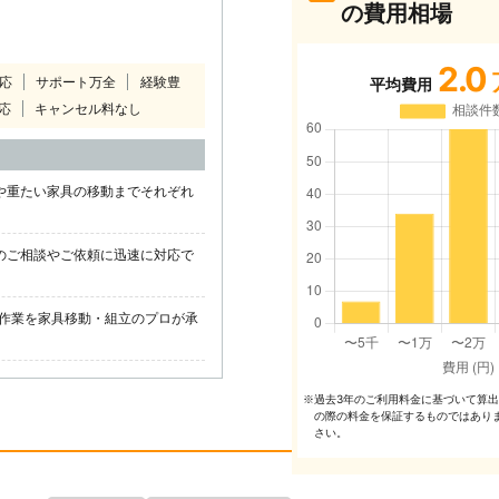
の費用相場
2.0
対応
サポート万全
経験豊
平均費用
応
キャンセル料なし
や重たい家具の移動までそれぞれ
のご相談やご依頼に迅速に対応で
作業を家具移動・組立のプロが承
過去3年のご利⽤料⾦に基づいて算
※
の際の料⾦を保証するものではあり
さい。