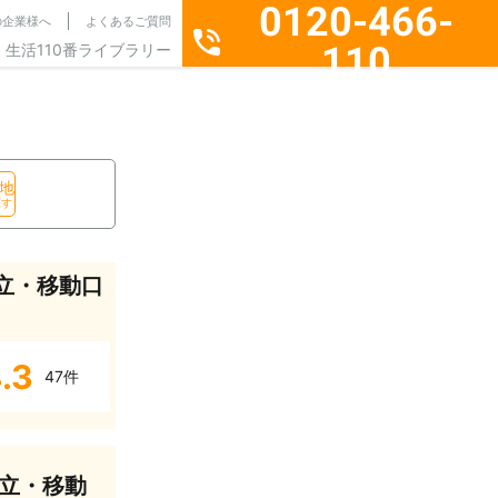
0120-466-
の企業様へ
よくあるご質問
110
生活110番ライブラリー
通話料無料・24時間365日受付
地
探す
立・移動口
.3
47件
立・移動