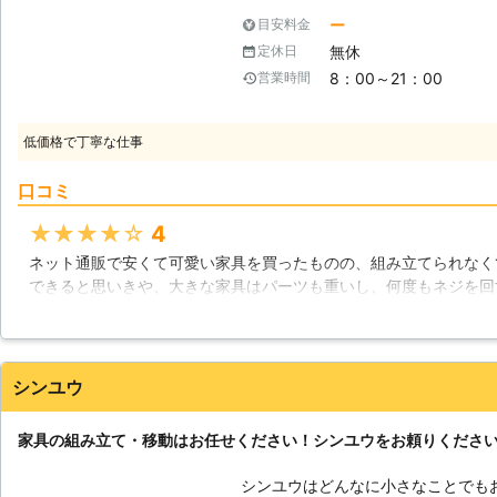
ど、2人ならサッとできる事がたく
ー
目安料金
ひとつです。ただ、ご家族と離れて
無休
定休日
いう方はたくさんいらっしゃいます
8：00～21：00
営業時間
にもぜひ当社がお助けに参りますので、ぜ
るタイプの家具が増えています】 
れています。大きな本棚などはご自
低価格で丁寧な仕事
ースを有効活用できるタイプのもの
の家具は自身で組み立てる必要があ
口コミ
具は1人での組立が非常に難しい作
ようになっていますが、1つのネジ
★★★★★
4
が必要なのです。せっかく気に入っ
ネット通販で安くて可愛い家具を買ったものの、組み立てられなく
きらめてしまうのはもったいないで
できると思いきや、大きな家具はパーツも重いし、何度もネジを回
参ります。これまでの家具組み立て
家具を買ったのに元も子もないなと思いつつ、結局業者さんにお願
ます。 【家具の移動は慎重に】 タンスなど大き目な家具を移動したいとい
て、私があんなに苦労したのは何だったのと思うぐらい手早く組み
う時、多少重さがあっても引きずっ
を置く場所が後から見るともう少し隣の家具と離してもらった方が
ん。しかし、もし倒れてきたら大け
言わなかった私も悪いので仕方ないですね。
シンユウ
や壁を傷つける事もあります。1階
す。当社では、大切な家具とお家を
愛知県
岡崎市
2016年11月30日
の移動を行います。できるかもと思
家具の組み立て・移動はお任せください！シンユウをお頼りくださ
社までご連絡ください。
シンユウはどんなに小さなことでも