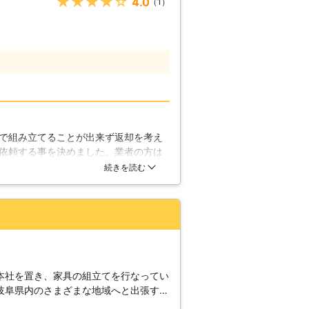
★★★★★
4.0
（1）
。 【家具組立の難しい
はわかりやすいのですが、実は多くのパ
。側板、棚板、背面板、それぞれの場所
など、初めて組立をされる方には非常に
です。大きな家具となればなおさら難し
には、わかりやすい作業の手順書などが
説明書だけで、なかなか理解できないと
組立にも実績がございますので、通販で
せて頂きます。 【新しい家具
で組み立てることが出来ず返却を考え
えば、組立が難しいものにベッドがござ
依頼する事を決めました。業者の方は
人ではまず組立は不可能となります。ま
く体力のない私には大変助かり満足出
続きを読む
る場合には、組立てるスペースがあまり
立てサービスを利用して快適な生活が
まごころ便利スマイルでは、不要となっ
おりますので、不要となったベッドを運
もできます。1度に行う事で、新しい生
。どうぞご依頼の際にご希望をお伝えく
頂きます。
本社を置き、家具の組立てを行なってい
岐阜県内のさまざまな地域へと出張する
業しているため、皆さんのご都合に合わ