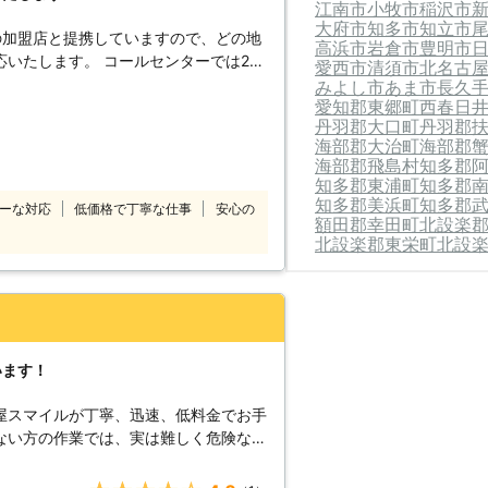
安も出てきます。 【家具の組
江南市
小牧市
稲沢市
大府市
知多市
知立市
屋マルエムでは、こんな時のお助け隊と
の加盟店と提携していますので、どの地
高浜市
岩倉市
豊明市
き受けます。せっかく買った家具が、部
コールセンターでは24
愛西市
清須市
北名古
う悲しい事にならないように、きちんと
付けています。 深夜でも早朝でもお客
みよし市
あま市
長久
組み立てられたときに心配なのが組立の
愛知郡東郷町
西春日
コールセンターのスタ
でいたりすることで使用時に破損などが
丹羽郡大口町
丹羽郡
したいけ
つ来るか分からないこの地域では、防災
海部郡大治町
海部郡
てほしい」 「説明書を見ても家具の組
海部郡飛島村
知多郡
きちんと組立て設置をする必要がありま
のようなことでお困
知多郡東浦町
知多郡
ルエムまでご連絡ください。
10番をご利用ください。 大きくて
知多郡美浜町
知多郡
ーな対応
低価格で丁寧な仕事
安心の
しくてできなかったという家具も、実績
額田郡幸田町
北設楽
北設楽郡東栄町
北設
組立
喜んで対応させていただきます。
います！
屋スマイルが丁寧、迅速、低料金でお手
ない方の作業では、実は難しく危険な場
マイルでは様々な身の回りの困りごとに
ちろんお任せいただけます。確実に組立