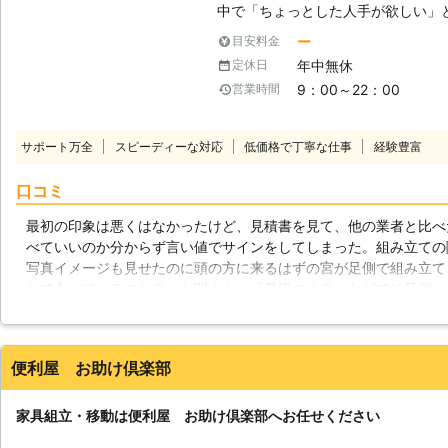
中で「ちょっとした人手が欲しい」
ときの買い物や、一人暮らしの家具
ー
目安料金
からない、時間がなくて掃除や家の
年中無休
定休日
な時は無理をせず、ぜひシンユウを
9：00～22：00
営業時間
りごとなら どんなに小さなことで
ットーにご対応いたします！ ◆家具の組み立て、いたします！ シンユウは
どんな家具でもきれいに組み立てま
サポート万全
スピーディーな対応
低価格で丁寧な仕事
経験豊富
み立てにお困りの方はぜひシンユウ
ックス、テーブルや棚など、小さな
口コミ
もお任せください。 複雑そうな組
ださい。創業12年の経験豊富なス
最初の印象は悪くはなかったけど、見積書を見て、他の業者と比べ
その他、電球交換やペットのお散歩
べていいのか分からず言い値でサインをしてしまった。組み立ての
品回収や引っ越し作業などにもご対
写真イメージも見せたのに頭の方に来るはずの宮が足側で組み立て
お申しつけください！
れで合っているのか？」と聞くも、「最近のホテルなどでは足側に
書通りに組み立てた」と言い訳。翌日改めて販売店の写真を見てク
に、「組み立て直すなら3月になる、返金というなら5000円返す
のであれば一部返金という形で5000円振り込まれていた。その後
便利屋 お助け倶楽部
言っているだけで他の方法での謝罪は一切なく、思い込みで作業を
でも早口で捲し立てようとするので、こちらが話を遮って逆に説教
の業者は使いません。自分のブログにも証拠として顛末を全部書き
家具組立・移動は便利屋 お助け倶楽部へお任せください
と写真も残してあります。見積書のクリーニング代がどこに行った