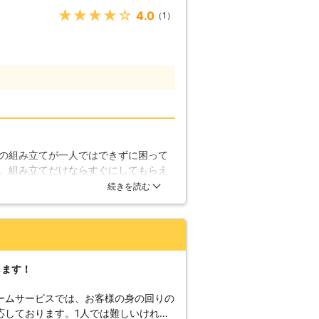
ましょう】 皆
★★★★★
4.0
（1）
転換をしたいと考えている人も多いので
ドのような軽い家具ならば簡単に移動さ
うな巨大な家具は移動が困難になってい
、床を引きずって傷を付けてしまうた
う人は少なくないはずです。そんな困っ
る当社へおまかせください。当社では皆
ていくため、床などに傷を付けてしまう
を一度に移動させることもできるので、
。 【冷蔵庫も移動させ
の組み立てが一人ではできずに困って
庫ならば移動させられても、一般的な冷
。組み立てだけならすぐにしてもらえ
んでは移動をさせられないことが多くな
いしました。さすが家具のプロと思う
続きを読む
蔵庫も移動できるので、キッチンの模様
0分ほどで完了しました。料金もこれな
します！
ームサービスでは、お客様の身の回りの
応しております。1人では難しいけれ