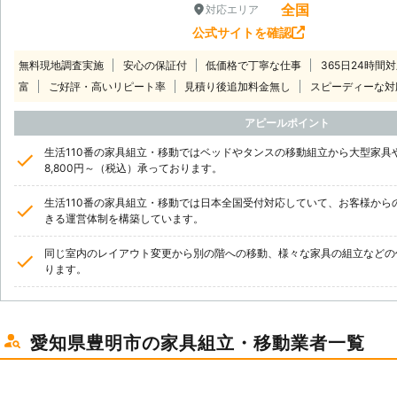
全国
対応エリア
公式サイトを確認
無料現地調査実施
安心の保証付
低価格で丁寧な仕事
365日24時間
富
ご好評・高いリピート率
見積り後追加料金無し
スピーディーな対
アピールポイント
生活110番の家具組立・移動ではベッドやタンスの移動組立から大型家具
8,800円～（税込）承っております。
生活110番の家具組立・移動では日本全国受付対応していて、お客様から
きる運営体制を構築しています。
同じ室内のレイアウト変更から別の階への移動、様々な家具の組立などの
ります。
愛知県豊明市の家具組立・移動業者一覧