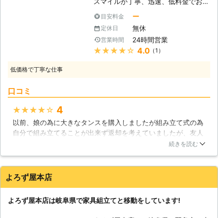
スマイルが丁寧、迅速、低料金でお手
家具移動組立110番では、家具の組立
こなってきました。そのため、細かい
伝いいたします。家具の組立は慣れな
作業や移動作業にお困りのお客様に喜
作業や丁寧な作業を得意としていま
ー
目安料金
い方の作業では、実は難しく危険な場
んで対応させていただきます。
す。長年培った経験・技術でお客様の
無休
定休日
合もあるのです。まごころ便利屋スマ
大切な家具組立も丁寧に承ります。
24時間営業
営業時間
イルでは様々な身の回りの困りごとに
名古屋で家具組立をご依頼ならはりか
★★★★★
4.0
（1）
対応しており、家具組立・移動ももち
え工房NEOにお任せください。早朝
ろんお任せいただけます。確実に組立
や深夜など作業時間のご相談を伺いま
低価格で丁寧な仕事
てをすることで、家具を安全に長く使
すので、まずはお問い合わせください
用できますよ。 【家具組立の難しい
ませ。 ※只今、新型コロナウイルス感
口コミ
ところ】 本棚などは、構造としては
染防止のため、マスク着用にてご訪問
わかりやすいのですが、実は多くのパ
しています。
4
★★★★★
ーツと部品によって作られています。
以前、娘の為に大きなタンスを購入しましたが組み立て式の為
側板、棚板、背面板、それぞれの場所
自分で組み立てることが出来ず返却を考えていましたが、友人
に付けなければならない大量のネジな
に出勤組み立てサービス業者を紹介してもらい依頼する事を決
ど、初めて組立をされる方には非常に
続きを読む
めました。業者の方は一生懸命組み立て作業時間も大してかか
時間のかかる大変な作業となりがちで
らず完成しました。力が弱く体力のない私には大変助かり満足
す。大きな家具となればなおさら難し
出来ました。これからも大きな重い組み立て式の家具などは出
いです。通販などで購入された場合に
よろず屋本店
勤組み立てサービスを利用して快適な生活が送れるように心が
は、わかりやすい作業の手順書などが
けていきたいです。
ある事が多いですが、中には簡単な説
よろず屋本店は岐阜県で家具組立てと移動をしています!
明書だけで、なかなか理解できないと
岐阜県
大垣市
2016年10月19日
いう事もあります。私たちは家具の組