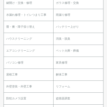
鍵開け・交換・修理
ガラス修理・交換
水漏れ修理・トイレつまり工事
雨漏り修理
畳・襖・障子張り替え
バッテリー上がり
ハウスクリーニング
消臭・脱臭
エアコンクリーニング
ペット火葬・葬儀
パソコン修理
家具修理
屋根工事
解体工事
外壁塗装・外壁工事
リフォーム
防犯カメラ設置
盗聴器調査