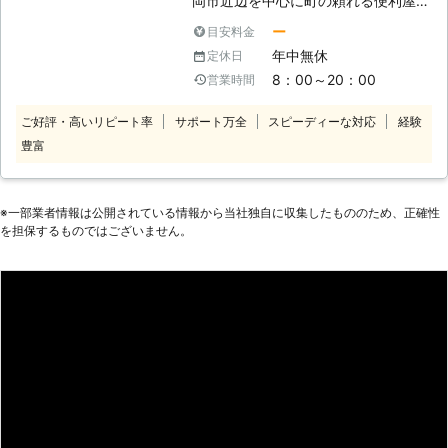
岡市近辺を中心に町の頼れる便利屋と
き。 ・部屋の模様替えのため家具を
して活動している会社です。 不要品
移動したいので手伝ってほしいとき。
ー
目安料金
回収、引っ越し、ハウスクリーニン
外装リフォームと便利屋のZetでは、
年中無休
定休日
グ、草刈り、家具組立などなんでも引
「任せて良かった！」、「また、何か
8：00～20：00
営業時間
き受けます！ 1人ではできないこと、
あったら次回もお任せしたい！」など
お任せしたいことなどご相談くださ
お喜びの声を頂いております。 その
ご好評・高いリピート率
サポート万全
スピーディーな対応
経験
い！ 【家具組立・移動】 こんなとき
言葉を胸に、常にお客様のために日々
豊富
は、便利屋 お助け倶楽部へお任せく
励んでいます。 「どこに頼んだらい
ださい。 ・家具を通販で購入した
いのか？」わからないちょっとしたこ
が、組み立て式でやり方がわからない
とでも、外装リフォームと便利屋の
とき。 ・大きな家具を購入したが1人
※⼀部業者情報は公開されている情報から当社独⾃に収集したもののため、正確性
Zetへご相談ください。
では作業が難しいとき。 ・女性やお
を担保するものではございません。
年寄りで家具の組立方がよくわからな
いとき。 ・部屋の模様替えのため家
具を移動したいとき。 便利屋 お助
け倶楽部では、基本的には法律に違反
すること以外はどんな相談も受付いた
します！ お客様の「困ったこと」が
あれば誠心誠意お力になりたいと考え
ています。 あなたのパートナーとし
て頼って頂ければ幸いです！ どうぞ
よろしくお願いいたします！