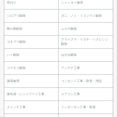
草刈り
シャッター修理
シロアリ駆除
ダニ・ノミ・トコジラミ駆除
蜂の巣駆除
ムカデ駆除
アライグマ・イタチ・ハクビシン
ゴキブリ駆除
駆除
ハト駆除
ねずみ駆除
コウモリ駆除
アンテナ工事
漏電修理
コンセント工事・取替・増設
換気扇・レンジフード工事
エアコン工事
スイッチ工事
インターホン工事・取替