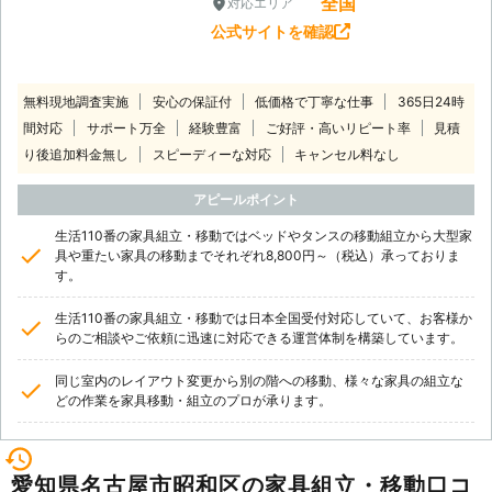
全国
対応エリア
公式サイトを確認
無料現地調査実施
安心の保証付
低価格で丁寧な仕事
365日24時
間対応
サポート万全
経験豊富
ご好評・高いリピート率
見積
り後追加料金無し
スピーディーな対応
キャンセル料なし
アピールポイント
生活110番の家具組立・移動ではベッドやタンスの移動組立から大型家
具や重たい家具の移動までそれぞれ8,800円～（税込）承っておりま
す。
生活110番の家具組立・移動では日本全国受付対応していて、お客様か
らのご相談やご依頼に迅速に対応できる運営体制を構築しています。
同じ室内のレイアウト変更から別の階への移動、様々な家具の組立な
どの作業を家具移動・組立のプロが承ります。
愛知県名古屋市昭和区の家具組立・移動口コ