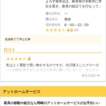
よろず屋本店は、岐阜県の羽島市に本
立にも実績がございますので、通販で
社を置き、家具の組立てを行なってい
購入された家具についてもしっかりと
る会社です。羽島市内はもちろん、岐
ー
目安料金
組立させて頂きます。 【新しい家具
阜県内のさまざまな地域へと出張する
を購入の際にお役に立ちます】 例え
無休
定休日
ことができます。また年中無休で営業
ば、組立が難しいものにベッドがござ
8：00～22：00
営業時間
しているため、皆さんのご都合に合わ
います。やはりその大きさから、1人
★★★★★
4.0
（1）
せた作業をすることが可能になってい
ではまず組立は不可能となります。ま
ます。 【家具移動をしましょう】 皆
た、今まで使用していたベッドがある
低価格で丁寧な仕事
さんの中には、模様替えをして気分転
場合には、組立てるスペースがあまり
換をしたいと考えている人も多いので
無いという事も起こります。私たちま
口コミ
はないでしょうか。スリッパスタンド
ごころ便利スマイルでは、不要となっ
のような軽い家具ならば簡単に移動さ
4
★★★★★
た家具の引き取りサービスも行ってお
せることができますが、ベッドのよう
りますので、不要となったベッドを運
私はよく通販で買い物をするのですが、先日購入したクローゼ
な巨大な家具は移動が困難になってい
び出し、新しいベッドを組立てる事も
ットの組み立てが一人ではできずに困っていました。そんなと
ます。無理に移動させようとすると、
できます。1度に行う事で、新しい生
き友人に紹介してもらったのが業者さんでした。組み立てだけ
床を引きずって傷を付けてしまうた
続きを読む
活をスムーズに始める事ができます。
ならすぐにしてもらえるよ！という友人のアドバイスで、早速
め、移動させずそのままにしてしまう
どうぞご依頼の際にご希望をお伝えく
連絡をして休みの日にお願いしました。さすが家具のプロと思
人は少なくないはずです。そんな困っ
ださい。お引越しもお手伝いさせて頂
うほどの手際の良さで、スタッフさん2人で説明書をみながら
た事態には、家具移動に対応している
アットホームサービス
きます。
でも30分ほどで完了しました。料金もこれなら高くはないかな
当社へおまかせください。当社では皆
と思います。
さんに代わって丁寧に家具を動かして
家具の移動や組立なら岡崎のアットホームサービスがお手伝いい
いくため、床などに傷を付けてしまう