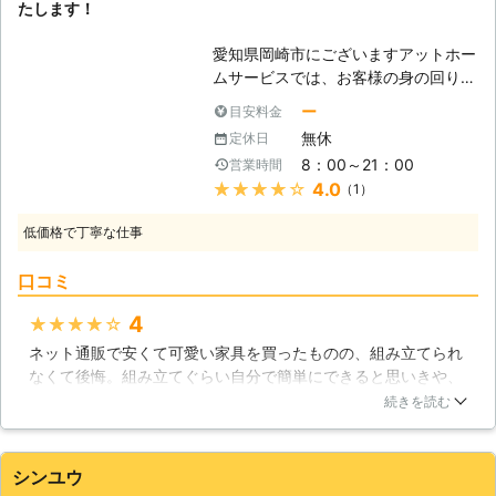
岐阜県
羽島市
2016年11月12日
たします！
心配もありません。また複数の家具を
一度に移動させることもできるので、
愛知県岡崎市にございますアットホー
大規模な模様替えをしたいというとき
ムサービスでは、お客様の身の回りの
でも安心です。 【冷蔵庫も移動させ
様々な「ちょっと困った」ことに対応
ー
目安料金
ます】 人の背丈も無い小さな冷蔵庫
しております。1人では難しいけれ
ならば移動させられても、一般的な冷
無休
定休日
ど、2人ならサッとできる事がたくさ
蔵庫は大きいうえ非常に重く、皆さん
8：00～21：00
営業時間
んあります。家具の組立や移動もその
では移動をさせられないことが多くな
★★★★★
4.0
（1）
ひとつです。ただ、ご家族と離れて暮
っています。当社では家具の他に冷蔵
らしていて頼める人が近くにいないと
庫も移動できるので、キッチンの模様
低価格で丁寧な仕事
いう方はたくさんいらっしゃいます。
替えの際に力になります。
また、高齢であったり体が不自由な方
口コミ
にもぜひ当社がお助けに参りますの
で、ぜひご利用ください。 【組み立
4
★★★★★
てるタイプの家具が増えています】
ネット通販で安くて可愛い家具を買ったものの、組み立てられ
最近は安価で色々な種類の家具が販売
なくて後悔。組み立てぐらい自分で簡単にできると思いきや、
されています。大きな本棚などはご自
大きな家具はパーツも重いし、何度もネジを回すのも腕が疲れ
宅にぴったりの幅や高さを選んで、ス
続きを読む
ます…。せっかく安く家具を買ったのに元も子もないなと思い
ペースを有効活用できるタイプのもの
つつ、結局業者さんにお願いしました。さすがプロの方だけあ
も多くなってきました。そして、それ
って、私があんなに苦労したのは何だったのと思うぐらい手早
らの家具は自身で組み立てる必要があ
シンユウ
く組み立ててもらえました。仕上がった家具を置く場所が後か
るものが多いのです。しかし、大型の