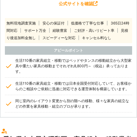
公式サイトを確認
無料現地調査実施
安心の保証付
低価格で丁寧な仕事
365日24時
間対応
サポート万全
経験豊富
ご好評・高いリピート率
見積
り後追加料金無し
スピーディーな対応
キャンセル料なし
アピールポイント
生活110番の家具組立・移動ではベッドやタンスの移動組立から大型家
具や重たい家具の移動までそれぞれ8,800円～（税込）承っておりま
す。
生活110番の家具組立・移動では日本全国受付対応していて、お客様か
らのご相談やご依頼に迅速に対応できる運営体制を構築しています。
同じ室内のレイアウト変更から別の階への移動、様々な家具の組立な
どの作業を家具移動・組立のプロが承ります。