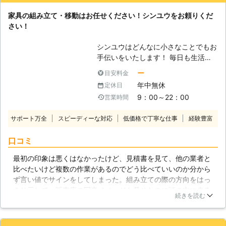
ら見るともう少し隣の家具と離してもらった方がよかったなと
家具は1人での組立が非常に難しい作
家具の組み立て・移動はお任せください！シンユウをお頼りくだ
思いましたが、ちゃんと言わなかった私も悪いので仕方ないで
業となります。構造自体は簡単にでき
さい！
すね。
るようになっていますが、1つのネジ
を回している間、板を固定するなどの
愛知県
岡崎市
2016年11月30日
シンユウはどんなに小さなことでもお
手が必要なのです。せっかく気に入っ
手伝いをいたします！ 毎日も生活の
た家具なのに、組み立てられないから
中で「ちょっとした人手が欲しい」と
ー
目安料金
あきらめてしまうのはもったいないで
き、ありませんか？ 体を動かせない
すよね。そんな時はぜひ当社がお助け
年中無休
定休日
ときの買い物や、一人暮らしの家具移
に参ります。これまでの家具組み立て
9：00～22：00
営業時間
動、テレビや電気機器の設置方法がわ
の経験を活かして、しっかりと組み立
からない、時間がなくて掃除や家のこ
てます。 【家具の移動は慎重に】 タ
サポート万全
スピーディーな対応
低価格で丁寧な仕事
経験豊富
とが手に負えない……などなど。 そん
ンスなど大き目な家具を移動したいと
な時は無理をせず、ぜひシンユウをお
いう時、多少重さがあっても引きずっ
口コミ
頼りください。 弊社はお客様のお困
て移動させることは可能かもしれませ
りごとなら どんなに小さなことで
最初の印象は悪くはなかったけど、見積書を見て、他の業者と
ん。しかし、もし倒れてきたら大けが
も、少し困難なことでも、親切丁寧を
比べたいけど複数の作業があるのでどう比べていいのか分から
をしてしまう事もあり危険ですし、床
モットーにご対応いたします！ ◆家
ず言い値でサインをしてしまった。組み立ての際の方向をはっ
や壁を傷つける事もあります。1階か
具の組み立て、いたします！ シンユ
きり示して、販売店の写真イメージも見せたのに頭の方に来る
ら2階への移動となると、さらに大変
ウはどんな家具でもきれいに組み立て
続きを読む
はずの宮が足側で組み立てられていた。組み立て後に「本当に
です。当社では、大切な家具とお家を
ます！一人暮らしなどで、家具の移動
これで合っているのか？」と聞くも、「最近のホテルなどでは
傷つけないように、安全に注意して家
や組み立てにお困りの方はぜひシンユ
足側にコンセントがあるものが多い」「説明書通りに組み立て
具の移動を行います。できるかもと思