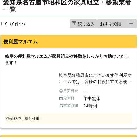
愛知県名古屋市昭和区の家具組立・移動業者
一覧
1~9（9件中）
絞り込み
便利屋マルエム
岐阜の便利屋マルエムが家具組立や移動をしっかりお助けいたし
ます！
岐阜県各務原市にございます便利屋マ
ルエムでは、皆様のお役に立てる便利
屋として、岐阜と愛知で様々なご依頼
ー
目安料金
にお応えしております。家具組立や移
年中無休
定休日
動にお困りでしたら、私たちが家具組
24時間
営業時間
立の経験を活かし、責任を持ってしっ
かりと組立を行いますので、安心して
低価格で丁寧な仕事
お任せください。不用品の改修なども
格安の料金に挑戦しております！お見
積もりは無料ですので、どうぞお気軽