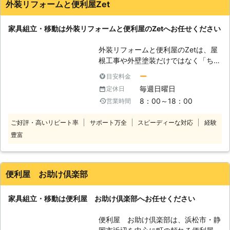
ウをご利用ください。 ベッドやカラ
外装リフォームと便利屋Zet
た」と言い訳。翌日改めて販売店の写真を見てクレームを入れ
われても、無理は禁物です。お気軽に
ーボックス、テーブルや棚など、小さ
るも、早口で逆ギレ調に、「組み立て直すなら3月になる、返
当社までご連絡ください。
な家具から大きな家具まで、どんな家
金というなら5000円返す」と言うので、翌日組み立て直せな
家具組立・移動は外装リフォームと便利屋のZetへお任せください
具でもお任せください。 複雑そうな
いのであれば一部返金という形で5000円振り込まれていた。
組み立てもご遠慮なく、安心してお任
その後の解体物の置き逃げ？も、電話は嫌と言っているだけで
外装リフォームと便利屋のZetは、屋
せください。創業12年の経験豊富なス
他の方法での謝罪は一切なく、思い込みで作業をしている事が
根工事や外壁塗装だけではなく「ちょ
タッフがあっという間に組み立てま
多い印象。２回目の電話でも早口で捲し立てようとするので、
っとした頼みづらいこと・困りごと」
す！ その他、電球交換やペットのお
ー
目安料金
こちらが話を遮って逆に説教をしたけど疲れました。もう二度
を解決する便利屋としも活躍している
散歩などのちょっとしたお手伝いか
毎週日曜日
定休日
とこの業者は使いません。自分のブログにも証拠として顛末を
会社です。 まだ設立して間もなく小
ら、不用品回収や引っ越し作業などに
8：00～18：00
営業時間
全部書き記して、見積書と請求書の中身の違いと写真も残して
さい会社ですが、小さい会社だからこ
もご対応しています。 ご遠慮なく、
あります。見積書のクリーニング代がどこに行ったのか結局わ
そ「ちょっとした頼みずらいこと・困
なんでもお申しつけください！
ご好評・高いリピート率
サポート万全
スピーディーな対応
経験
からないままです。
りごと」でも対応できます。 ちょっ
豊富
としたことでも、私たちは手を抜くこ
愛知県
名古屋市千種区
2020年03月17日
となく誠心誠意対応いたします！
【家具組立・移動】 こんなときは、
外装リフォームと便利屋のZetへお任
便利屋 お助け倶楽部
せください。 ・1人暮らしで大きな家
具の組立が自分では、できないとき。
家具組立・移動は便利屋 お助け倶楽部へお任せください
・家具の組立が苦手なので、手伝って
ほしいとき。 ・1階にある家具を2階
便利屋 お助け倶楽部は、浜松市・静
に運びたいので、手伝ってほしいと