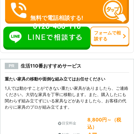
無料で電話相談する!
0120-466-110
フォーム
で
相
談
する
生活110番おすすめサービス
PR
重たい家具の移動や面倒な組み立てはお任せください
1人では動かすことができない重たい家具がありましたら、ご連絡
ください。大切な家具を丁寧に移動します。また、購入したにも
関わらず組み立てずにいる家具などがありましたら、お客様の代
わりに家具のプロが組み立てます。
8,800円～（税
目安料金
込）