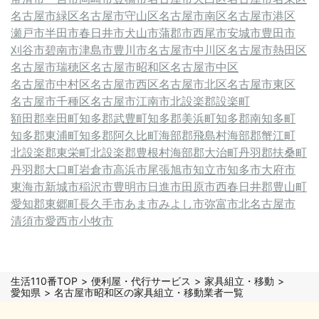
名古屋市緑区
名古屋市守山区
名古屋市南区
名古屋市港区
瀬戸市
半田市
春日井市
犬山市
蒲郡市
西尾市
安城市
豊田市
刈谷市
碧南市
津島市
豊川市
名古屋市中川区
名古屋市熱田区
名古屋市瑞穂区
名古屋市昭和区
名古屋市中区
名古屋市中村区
名古屋市西区
名古屋市北区
名古屋市東区
名古屋市千種区
名古屋市
江南市
北設楽郡設楽町
額田郡幸田町
知多郡武豊町
知多郡美浜町
知多郡南知多町
知多郡東浦町
知多郡阿久比町
海部郡飛島村
海部郡蟹江町
北設楽郡東栄町
北設楽郡豊根村
海部郡大治町
丹羽郡扶桑町
丹羽郡大口町
岩倉市
高浜市
尾張旭市
知立市
知多市
大府市
東海市
新城市
稲沢市
豊明市
日進市
田原市
西春日井郡豊山町
愛知郡東郷町
長久手市
あま市
みよし市
弥富市
北名古屋市
清須市
愛西市
小牧市
生活110番TOP
便利屋・代行サービス
家具組立・移動
愛知県
名古屋市昭和区の家具組立・移動業者一覧