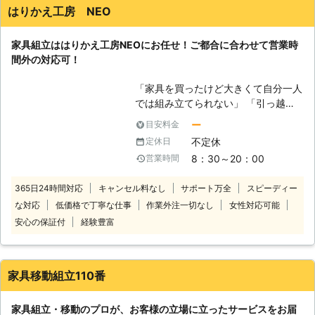
にお問い合わせください。 【家具の
はりかえ工房 NEO
組立は案外難しいです】 家具をイン
ターネット通販などで購入する際に
家具組立ははりかえ工房NEOにお任せ！ご都合に合わせて営業時
は、多くのお客様が出来上がりの写真
間外の対応可！
しか見られないのではないでしょう
か。通販で家具を購入する際には、組
「家具を買ったけど大きくて自分一人
立について詳しい表記あまり載ってい
では組み立てられない」 「引っ越し
ない場合があります。また掲載されて
をして家具が多く大変だから組み立て
いたとしても、小さい文字であったり
ー
目安料金
るのを手伝って欲しい」 「家具の組
して見逃してしまう事もあるでしょ
不定休
定休日
立が苦手だから依頼したい」 このよ
う。そうしたことで、いざ注文の商品
8：30～20：00
営業時間
うなときには、ぜひとも「はりかえ工
が配送されてきて、梱包を解いてみた
房NEO」にお任せください。当店
ら「パーツがたくさんあって大きくて
365日24時間対応
キャンセル料なし
サポート万全
スピーディー
は、名古屋市緑区に拠点を起き、近郊
重い、部品やネジも複雑で難しい！」
な対応
低価格で丁寧な仕事
作業外注一切なし
女性対応可能
のお客様の御困りごとを解決していま
という事が起きてしまいがちです。家
す。とくに家具組立は複雑な構造や部
安心の保証付
経験豊富
具の組立は作業に慣れている方でした
品が多く、組立方を間違えれば家具が
らある程度スムーズに行う事ができま
壊れてしまうおそれもあります。その
すが、初めての組立の場合には完成ま
ような組立に関するお困りでしたらぜ
でにかなり長い時間を要しますし、出
家具移動組立110番
ひ当店にお任せください。お客様が組
来上がりに不安も出てきます。 【家
立困難な家具は私たちが組立ます。
具の組立・移動お任せください！】
家具組立・移動のプロが、お客様の立場に立ったサービスをお届
【はりかえ工房NEOが選ばれる理