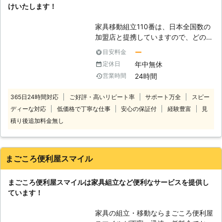
便利屋マルエムでは、こんな時のお助
けいたします！
由】 多くの家具組立業者があるなか
け隊として家具組立をお客様の替わり
で当店が選ばれるには理由がありま
に引き受けます。せっかく買った家具
家具移動組立110番は、日本全国数の
す。 ●夫婦で作業するから女性も安
が、部品のまま放置されている、なん
加盟店と提携していますので、どの地
心！一人暮らしの方の家具組立もお任
ていう悲しい事にならないように、き
方にお住まいのお客様でも迅速に対応
せ 当店は、夫婦でお客様の元に伺い
ちんと組立をいたします。また、ご自
ー
目安料金
いたします。 コールセンターでは24
家具組立作業をいたします。二人での
身で組み立てられたときに心配なのが
年中無休
定休日
時間365日年中無休でお電話を受け付
作業なので手際よく作業をおこなうこ
組立の際にネジの締めが弱かったり、
24時間
営業時間
けています。 深夜でも早朝でもお客
とができます。また、女性の一人暮ら
歪んでいたりすることで使用時に破損
様の都合の良い時間帯にいつでもお電
しであっても安心してご依頼いただけ
などが起きてしまう事です。東海地震
365日24時間対応
ご好評・高いリピート率
サポート万全
スピー
話ください。 コールセンターのスタ
ます。 ※只今、新型コロナウイルス感
がいつ来るか分からないこの地域で
ディーな対応
低価格で丁寧な仕事
安心の保証付
経験豊富
見
ッフがお客様のお悩みをお聞きしま
染防止のため、マスク着用にてご訪問
は、防災面からも特に大型の家具に関
す。 「お部屋の模様替えをしたいけ
しています。 ●家具の大きさや量で
積り後追加料金無し
してはきちんと組立て設置をする必要
ど、家具が重くて大変なので手伝って
料金が決まります！ 当店の家具組立
があります。お困りの際には、ぜひ便
ほしい」 「説明書を見ても家具の組
は夫婦2人で伺うため、お一人での作
利屋マルエムまでご連絡ください。
立がうまくいかないから対応してほし
業より迅速な対応が可能です。だから
まごころ便利屋スマイル
い」など。 このようなことでお困
といって、作業費を2人分いただくこ
り、お悩みのお客様はぜひ家具移動組
とはありません。家具の大きさや個数
まごころ便利屋スマイルは家具組立など便利なサービスを提供し
立110番をご利用ください。 大きくて
でお見積りをしていますのでご安心く
ています！
移動が大変だった家具も、組立が難し
ださい。 ●長年の経験により丁寧な
くてできなかったという家具も、実績
家具組立が評判です！ 当店は、もと
家具の組立・移動ならまごころ便利屋
豊富なベテランが迅速に解決します。
もとふすま・障子・網戸の張替えをお