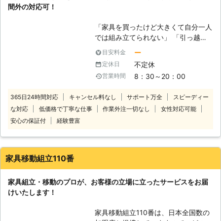
間外の対応可！
しか見られないのではないでしょう
か。通販で家具を購入する際には、組
「家具を買ったけど大きくて自分一人
立について詳しい表記あまり載ってい
では組み立てられない」 「引っ越し
ない場合があります。また掲載されて
をして家具が多く大変だから組み立て
いたとしても、小さい文字であったり
ー
目安料金
るのを手伝って欲しい」 「家具の組
して見逃してしまう事もあるでしょ
不定休
定休日
立が苦手だから依頼したい」 このよ
う。そうしたことで、いざ注文の商品
8：30～20：00
営業時間
うなときには、ぜひとも「はりかえ工
が配送されてきて、梱包を解いてみた
房NEO」にお任せください。当店
ら「パーツがたくさんあって大きくて
365日24時間対応
キャンセル料なし
サポート万全
スピーディー
は、名古屋市緑区に拠点を起き、近郊
重い、部品やネジも複雑で難しい！」
な対応
低価格で丁寧な仕事
作業外注一切なし
女性対応可能
のお客様の御困りごとを解決していま
という事が起きてしまいがちです。家
す。とくに家具組立は複雑な構造や部
安心の保証付
経験豊富
具の組立は作業に慣れている方でした
品が多く、組立方を間違えれば家具が
らある程度スムーズに行う事ができま
壊れてしまうおそれもあります。その
すが、初めての組立の場合には完成ま
ような組立に関するお困りでしたらぜ
でにかなり長い時間を要しますし、出
家具移動組立110番
ひ当店にお任せください。お客様が組
来上がりに不安も出てきます。 【家
立困難な家具は私たちが組立ます。
具の組立・移動お任せください！】
家具組立・移動のプロが、お客様の立場に立ったサービスをお届
【はりかえ工房NEOが選ばれる理
便利屋マルエムでは、こんな時のお助
けいたします！
由】 多くの家具組立業者があるなか
け隊として家具組立をお客様の替わり
で当店が選ばれるには理由がありま
に引き受けます。せっかく買った家具
家具移動組立110番は、日本全国数の
す。 ●夫婦で作業するから女性も安
が、部品のまま放置されている、なん