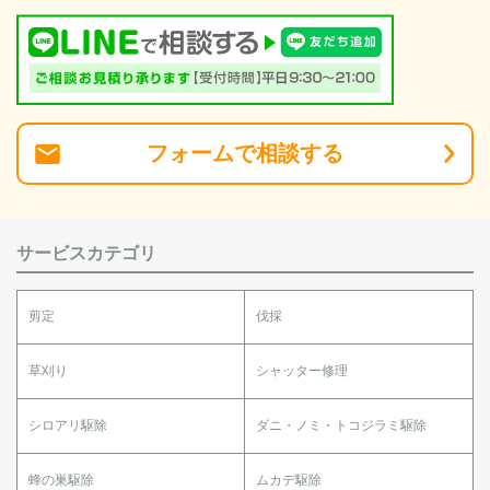
フォーム
で
相談
する
サービスカテゴリ
剪定
伐採
草刈り
シャッター修理
シロアリ駆除
ダニ・ノミ・トコジラミ駆除
蜂の巣駆除
ムカデ駆除