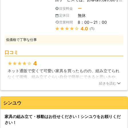
でも安心です。 【冷蔵庫も移動させ
様々な「ちょっと困った」ことに対応
ー
目安料金
ます】 人の背丈も無い小さな冷蔵庫
しております。1人では難しいけれ
ならば移動させられても、一般的な冷
無休
定休日
ど、2人ならサッとできる事がたくさ
蔵庫は大きいうえ非常に重く、皆さん
8：00～21：00
営業時間
んあります。家具の組立や移動もその
では移動をさせられないことが多くな
★★★★★
4.0
（1）
ひとつです。ただ、ご家族と離れて暮
っています。当社では家具の他に冷蔵
らしていて頼める人が近くにいないと
庫も移動できるので、キッチンの模様
低価格で丁寧な仕事
いう方はたくさんいらっしゃいます。
替えの際に力になります。
また、高齢であったり体が不自由な方
口コミ
にもぜひ当社がお助けに参りますの
で、ぜひご利用ください。 【組み立
4
★★★★★
てるタイプの家具が増えています】
ネット通販で安くて可愛い家具を買ったものの、組み立てられ
最近は安価で色々な種類の家具が販売
なくて後悔。組み立てぐらい自分で簡単にできると思いきや、
されています。大きな本棚などはご自
大きな家具はパーツも重いし、何度もネジを回すのも腕が疲れ
宅にぴったりの幅や高さを選んで、ス
続きを読む
ます…。せっかく安く家具を買ったのに元も子もないなと思い
ペースを有効活用できるタイプのもの
つつ、結局業者さんにお願いしました。さすがプロの方だけあ
も多くなってきました。そして、それ
って、私があんなに苦労したのは何だったのと思うぐらい手早
らの家具は自身で組み立てる必要があ
シンユウ
く組み立ててもらえました。仕上がった家具を置く場所が後か
るものが多いのです。しかし、大型の
ら見るともう少し隣の家具と離してもらった方がよかったなと
家具は1人での組立が非常に難しい作
家具の組み立て・移動はお任せください！シンユウをお頼りくだ
思いましたが、ちゃんと言わなかった私も悪いので仕方ないで
業となります。構造自体は簡単にでき
さい！
すね。
るようになっていますが、1つのネジ