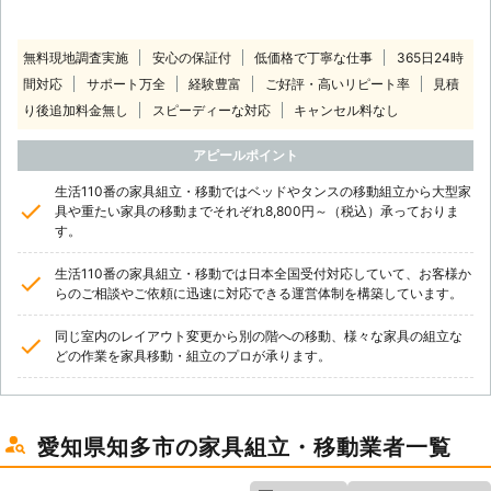
無料現地調査実施
安心の保証付
低価格で丁寧な仕事
365日24時
間対応
サポート万全
経験豊富
ご好評・高いリピート率
見積
り後追加料金無し
スピーディーな対応
キャンセル料なし
アピールポイント
生活110番の家具組立・移動ではベッドやタンスの移動組立から大型家
具や重たい家具の移動までそれぞれ8,800円～（税込）承っておりま
す。
生活110番の家具組立・移動では日本全国受付対応していて、お客様か
らのご相談やご依頼に迅速に対応できる運営体制を構築しています。
同じ室内のレイアウト変更から別の階への移動、様々な家具の組立な
どの作業を家具移動・組立のプロが承ります。
愛知県知多市の家具組立・移動業者一覧