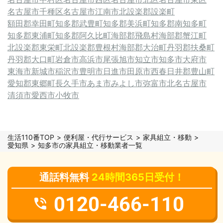
名古屋市千種区
名古屋市
江南市
北設楽郡設楽町
額田郡幸田町
知多郡武豊町
知多郡美浜町
知多郡南知多町
知多郡東浦町
知多郡阿久比町
海部郡飛島村
海部郡蟹江町
北設楽郡東栄町
北設楽郡豊根村
海部郡大治町
丹羽郡扶桑町
丹羽郡大口町
岩倉市
高浜市
尾張旭市
知立市
知多市
大府市
東海市
新城市
稲沢市
豊明市
日進市
田原市
西春日井郡豊山町
愛知郡東郷町
長久手市
あま市
みよし市
弥富市
北名古屋市
清須市
愛西市
小牧市
生活110番TOP
便利屋・代行サービス
家具組立・移動
愛知県
知多市の家具組立・移動業者一覧
通話料無料
24時間365日受付！
0120-466-110