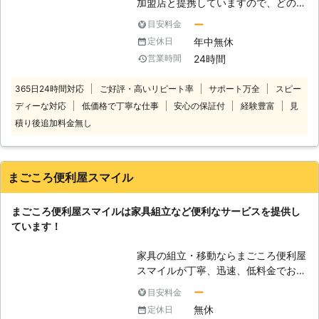
加盟店と提携していますので、どの地
心！一人暮らしの方の家具組立もお任
ていう悲しい事にならないように、き
方にお住まいのお客様でも迅速に対応
せ 当店は、夫婦でお客様の元に伺い
ちんと組立をいたします。また、ご自
ー
目安料金
いたします。 コールセンターでは24
家具組立作業をいたします。二人での
身で組み立てられたときに心配なのが
年中無休
定休日
時間365日年中無休でお電話を受け付
作業なので手際よく作業をおこなうこ
組立の際にネジの締めが弱かったり、
24時間
営業時間
けています。 深夜でも早朝でもお客
とができます。また、女性の一人暮ら
歪んでいたりすることで使用時に破損
様の都合の良い時間帯にいつでもお電
しであっても安心してご依頼いただけ
などが起きてしまう事です。東海地震
365日24時間対応
ご好評・高いリピート率
サポート万全
スピー
話ください。 コールセンターのスタ
ます。 ※只今、新型コロナウイルス感
がいつ来るか分からないこの地域で
ディーな対応
低価格で丁寧な仕事
安心の保証付
経験豊富
見
ッフがお客様のお悩みをお聞きしま
染防止のため、マスク着用にてご訪問
は、防災面からも特に大型の家具に関
す。 「お部屋の模様替えをしたいけ
しています。 ●家具の大きさや量で
積り後追加料金無し
してはきちんと組立て設置をする必要
ど、家具が重くて大変なので手伝って
料金が決まります！ 当店の家具組立
があります。お困りの際には、ぜひ便
ほしい」 「説明書を見ても家具の組
は夫婦2人で伺うため、お一人での作
利屋マルエムまでご連絡ください。
立がうまくいかないから対応してほし
業より迅速な対応が可能です。だから
まごころ便利屋スマイル
い」など。 このようなことでお困
といって、作業費を2人分いただくこ
り、お悩みのお客様はぜひ家具移動組
とはありません。家具の大きさや個数
まごころ便利屋スマイルは家具組立など便利なサービスを提供し
立110番をご利用ください。 大きくて
でお見積りをしていますのでご安心く
ています！
移動が大変だった家具も、組立が難し
ださい。 ●長年の経験により丁寧な
くてできなかったという家具も、実績
家具組立が評判です！ 当店は、もと
家具の組立・移動ならまごころ便利屋
豊富なベテランが迅速に解決します。
もとふすま・障子・網戸の張替えをお
スマイルが丁寧、迅速、低料金でお手
家具移動組立110番では、家具の組立
こなってきました。そのため、細かい
伝いいたします。家具の組立は慣れな
作業や移動作業にお困りのお客様に喜
作業や丁寧な作業を得意としていま
ー
目安料金
い方の作業では、実は難しく危険な場
んで対応させていただきます。
す。長年培った経験・技術でお客様の
無休
定休日
合もあるのです。まごころ便利屋スマ
大切な家具組立も丁寧に承ります。