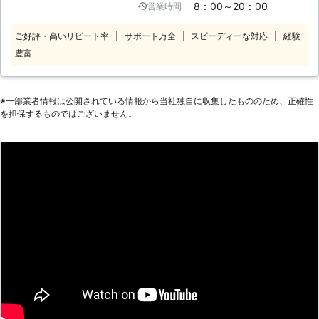
8：00～20：00
営業時間
き受けます！ 1人ではできないこと、
あったら次回もお任せしたい！」など
お任せしたいことなどご相談くださ
お喜びの声を頂いております。 その
ご好評・高いリピート率
サポート万全
スピーディーな対応
経験
い！ 【家具組立・移動】 こんなとき
言葉を胸に、常にお客様のために日々
豊富
は、便利屋 お助け倶楽部へお任せく
励んでいます。 「どこに頼んだらい
ださい。 ・家具を通販で購入した
いのか？」わからないちょっとしたこ
が、組み立て式でやり方がわからない
とでも、外装リフォームと便利屋の
とき。 ・大きな家具を購入したが1人
※⼀部業者情報は公開されている情報から当社独⾃に収集したもののため、正確性
Zetへご相談ください。
では作業が難しいとき。 ・女性やお
を担保するものではございません。
年寄りで家具の組立方がよくわからな
いとき。 ・部屋の模様替えのため家
具を移動したいとき。 便利屋 お助
け倶楽部では、基本的には法律に違反
すること以外はどんな相談も受付いた
します！ お客様の「困ったこと」が
あれば誠心誠意お力になりたいと考え
ています。 あなたのパートナーとし
て頼って頂ければ幸いです！ どうぞ
よろしくお願いいたします！