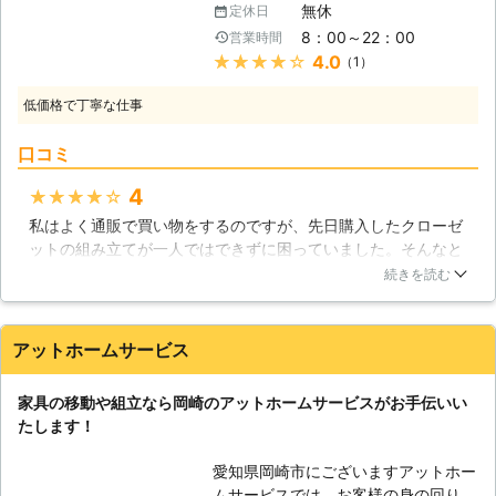
を購入の際にお役に立ちます】 例え
無休
定休日
ことができます。また年中無休で営業
ば、組立が難しいものにベッドがござ
8：00～22：00
営業時間
しているため、皆さんのご都合に合わ
います。やはりその大きさから、1人
★★★★★
4.0
（1）
せた作業をすることが可能になってい
ではまず組立は不可能となります。ま
ます。 【家具移動をしましょう】 皆
た、今まで使用していたベッドがある
低価格で丁寧な仕事
さんの中には、模様替えをして気分転
場合には、組立てるスペースがあまり
換をしたいと考えている人も多いので
無いという事も起こります。私たちま
口コミ
はないでしょうか。スリッパスタンド
ごころ便利スマイルでは、不要となっ
のような軽い家具ならば簡単に移動さ
4
★★★★★
た家具の引き取りサービスも行ってお
せることができますが、ベッドのよう
りますので、不要となったベッドを運
私はよく通販で買い物をするのですが、先日購入したクローゼ
な巨大な家具は移動が困難になってい
び出し、新しいベッドを組立てる事も
ットの組み立てが一人ではできずに困っていました。そんなと
ます。無理に移動させようとすると、
できます。1度に行う事で、新しい生
き友人に紹介してもらったのが業者さんでした。組み立てだけ
床を引きずって傷を付けてしまうた
続きを読む
活をスムーズに始める事ができます。
ならすぐにしてもらえるよ！という友人のアドバイスで、早速
め、移動させずそのままにしてしまう
どうぞご依頼の際にご希望をお伝えく
連絡をして休みの日にお願いしました。さすが家具のプロと思
人は少なくないはずです。そんな困っ
ださい。お引越しもお手伝いさせて頂
うほどの手際の良さで、スタッフさん2人で説明書をみながら
た事態には、家具移動に対応している
アットホームサービス
きます。
でも30分ほどで完了しました。料金もこれなら高くはないかな
当社へおまかせください。当社では皆
と思います。
さんに代わって丁寧に家具を動かして
家具の移動や組立なら岡崎のアットホームサービスがお手伝いい
いくため、床などに傷を付けてしまう
岐阜県
羽島市
2016年11月12日
たします！
心配もありません。また複数の家具を
一度に移動させることもできるので、
愛知県岡崎市にございますアットホー
大規模な模様替えをしたいというとき
ムサービスでは、お客様の身の回りの