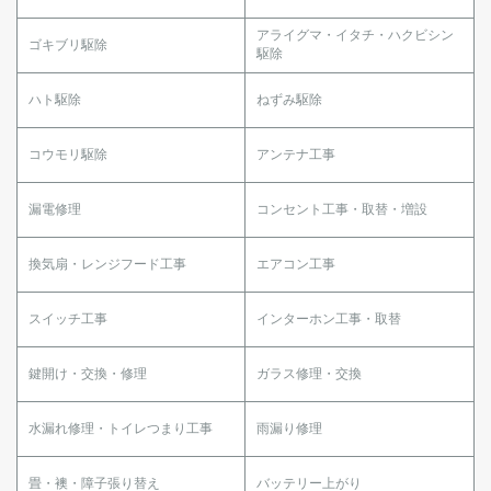
アライグマ・イタチ・ハクビシン
ゴキブリ駆除
駆除
ハト駆除
ねずみ駆除
コウモリ駆除
アンテナ工事
漏電修理
コンセント工事・取替・増設
換気扇・レンジフード工事
エアコン工事
スイッチ工事
インターホン工事・取替
鍵開け・交換・修理
ガラス修理・交換
水漏れ修理・トイレつまり工事
雨漏り修理
畳・襖・障子張り替え
バッテリー上がり