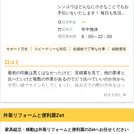
を回している間、板を固定するなどの
愛知県
岡崎市
2016年11月30日
シンユウはどんなに小さなことでもお
手が必要なのです。せっかく気に入っ
手伝いをいたします！ 毎日も生活の
た家具なのに、組み立てられないから
中で「ちょっとした人手が欲しい」と
ー
目安料金
あきらめてしまうのはもったいないで
き、ありませんか？ 体を動かせない
すよね。そんな時はぜひ当社がお助け
年中無休
定休日
ときの買い物や、一人暮らしの家具移
に参ります。これまでの家具組み立て
9：00～22：00
営業時間
動、テレビや電気機器の設置方法がわ
の経験を活かして、しっかりと組み立
からない、時間がなくて掃除や家のこ
てます。 【家具の移動は慎重に】 タ
サポート万全
スピーディーな対応
低価格で丁寧な仕事
経験豊富
とが手に負えない……などなど。 そん
ンスなど大き目な家具を移動したいと
な時は無理をせず、ぜひシンユウをお
いう時、多少重さがあっても引きずっ
口コミ
頼りください。 弊社はお客様のお困
て移動させることは可能かもしれませ
りごとなら どんなに小さなことで
最初の印象は悪くはなかったけど、見積書を見て、他の業者と
ん。しかし、もし倒れてきたら大けが
も、少し困難なことでも、親切丁寧を
比べたいけど複数の作業があるのでどう比べていいのか分から
をしてしまう事もあり危険ですし、床
モットーにご対応いたします！ ◆家
ず言い値でサインをしてしまった。組み立ての際の方向をはっ
や壁を傷つける事もあります。1階か
具の組み立て、いたします！ シンユ
きり示して、販売店の写真イメージも見せたのに頭の方に来る
ら2階への移動となると、さらに大変
ウはどんな家具でもきれいに組み立て
続きを読む
はずの宮が足側で組み立てられていた。組み立て後に「本当に
です。当社では、大切な家具とお家を
ます！一人暮らしなどで、家具の移動
これで合っているのか？」と聞くも、「最近のホテルなどでは
傷つけないように、安全に注意して家
や組み立てにお困りの方はぜひシンユ
足側にコンセントがあるものが多い」「説明書通りに組み立て
具の移動を行います。できるかもと思
ウをご利用ください。 ベッドやカラ
外装リフォームと便利屋Zet
た」と言い訳。翌日改めて販売店の写真を見てクレームを入れ
われても、無理は禁物です。お気軽に
ーボックス、テーブルや棚など、小さ
るも、早口で逆ギレ調に、「組み立て直すなら3月になる、返
当社までご連絡ください。
な家具から大きな家具まで、どんな家
金というなら5000円返す」と言うので、翌日組み立て直せな
家具組立・移動は外装リフォームと便利屋のZetへお任せください
具でもお任せください。 複雑そうな