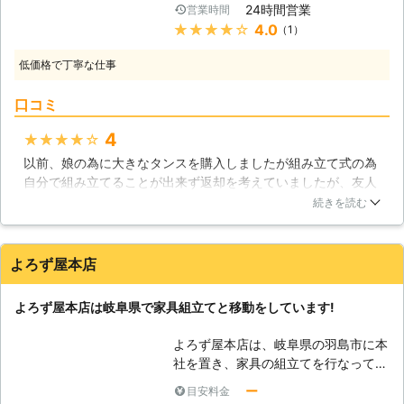
24時間営業
営業時間
イルでは様々な身の回りの困りごとに
名古屋で家具組立をご依頼ならはりか
★★★★★
4.0
（1）
対応しており、家具組立・移動ももち
え工房NEOにお任せください。早朝
ろんお任せいただけます。確実に組立
や深夜など作業時間のご相談を伺いま
低価格で丁寧な仕事
てをすることで、家具を安全に長く使
すので、まずはお問い合わせください
用できますよ。 【家具組立の難しい
ませ。 ※只今、新型コロナウイルス感
口コミ
ところ】 本棚などは、構造としては
染防止のため、マスク着用にてご訪問
わかりやすいのですが、実は多くのパ
しています。
4
★★★★★
ーツと部品によって作られています。
以前、娘の為に大きなタンスを購入しましたが組み立て式の為
側板、棚板、背面板、それぞれの場所
自分で組み立てることが出来ず返却を考えていましたが、友人
に付けなければならない大量のネジな
に出勤組み立てサービス業者を紹介してもらい依頼する事を決
ど、初めて組立をされる方には非常に
続きを読む
めました。業者の方は一生懸命組み立て作業時間も大してかか
時間のかかる大変な作業となりがちで
らず完成しました。力が弱く体力のない私には大変助かり満足
す。大きな家具となればなおさら難し
出来ました。これからも大きな重い組み立て式の家具などは出
いです。通販などで購入された場合に
よろず屋本店
勤組み立てサービスを利用して快適な生活が送れるように心が
は、わかりやすい作業の手順書などが
けていきたいです。
ある事が多いですが、中には簡単な説
よろず屋本店は岐阜県で家具組立てと移動をしています!
明書だけで、なかなか理解できないと
岐阜県
大垣市
2016年10月19日
いう事もあります。私たちは家具の組
よろず屋本店は、岐阜県の羽島市に本
立にも実績がございますので、通販で
社を置き、家具の組立てを行なってい
購入された家具についてもしっかりと
る会社です。羽島市内はもちろん、岐
ー
目安料金
組立させて頂きます。 【新しい家具
阜県内のさまざまな地域へと出張する