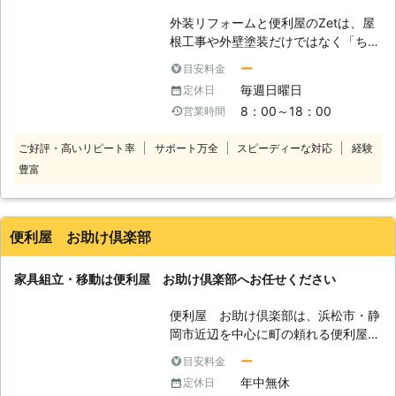
いのであれば一部返金という形で5000円振り込まれていた。
組み立てもご遠慮なく、安心してお任
その後の解体物の置き逃げ？も、電話は嫌と言っているだけで
外装リフォームと便利屋のZetは、屋
せください。創業12年の経験豊富なス
他の方法での謝罪は一切なく、思い込みで作業をしている事が
根工事や外壁塗装だけではなく「ちょ
タッフがあっという間に組み立てま
多い印象。２回目の電話でも早口で捲し立てようとするので、
っとした頼みづらいこと・困りごと」
す！ その他、電球交換やペットのお
ー
目安料金
こちらが話を遮って逆に説教をしたけど疲れました。もう二度
を解決する便利屋としも活躍している
散歩などのちょっとしたお手伝いか
毎週日曜日
定休日
とこの業者は使いません。自分のブログにも証拠として顛末を
会社です。 まだ設立して間もなく小
ら、不用品回収や引っ越し作業などに
8：00～18：00
営業時間
全部書き記して、見積書と請求書の中身の違いと写真も残して
さい会社ですが、小さい会社だからこ
もご対応しています。 ご遠慮なく、
あります。見積書のクリーニング代がどこに行ったのか結局わ
そ「ちょっとした頼みずらいこと・困
なんでもお申しつけください！
ご好評・高いリピート率
サポート万全
スピーディーな対応
経験
からないままです。
りごと」でも対応できます。 ちょっ
豊富
としたことでも、私たちは手を抜くこ
愛知県
名古屋市千種区
2020年03月17日
となく誠心誠意対応いたします！
【家具組立・移動】 こんなときは、
外装リフォームと便利屋のZetへお任
便利屋 お助け倶楽部
せください。 ・1人暮らしで大きな家
具の組立が自分では、できないとき。
家具組立・移動は便利屋 お助け倶楽部へお任せください
・家具の組立が苦手なので、手伝って
ほしいとき。 ・1階にある家具を2階
便利屋 お助け倶楽部は、浜松市・静
に運びたいので、手伝ってほしいと
岡市近辺を中心に町の頼れる便利屋と
き。 ・部屋の模様替えのため家具を
して活動している会社です。 不要品
移動したいので手伝ってほしいとき。
ー
目安料金
回収、引っ越し、ハウスクリーニン
外装リフォームと便利屋のZetでは、
年中無休
定休日
グ、草刈り、家具組立などなんでも引
「任せて良かった！」、「また、何か