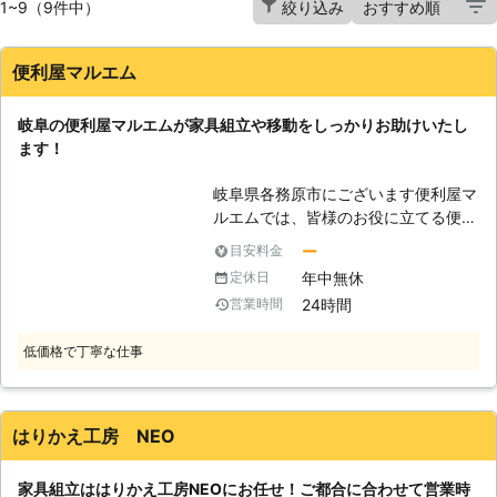
1~9（9件中）
絞り込み
便利屋マルエム
岐阜の便利屋マルエムが家具組立や移動をしっかりお助けいたし
ます！
岐阜県各務原市にございます便利屋マ
ルエムでは、皆様のお役に立てる便利
屋として、岐阜と愛知で様々なご依頼
ー
目安料金
にお応えしております。家具組立や移
年中無休
定休日
動にお困りでしたら、私たちが家具組
24時間
営業時間
立の経験を活かし、責任を持ってしっ
かりと組立を行いますので、安心して
低価格で丁寧な仕事
お任せください。不用品の改修なども
格安の料金に挑戦しております！お見
積もりは無料ですので、どうぞお気軽
にお問い合わせください。 【家具の
はりかえ工房 NEO
組立は案外難しいです】 家具をイン
ターネット通販などで購入する際に
家具組立ははりかえ工房NEOにお任せ！ご都合に合わせて営業時
は、多くのお客様が出来上がりの写真