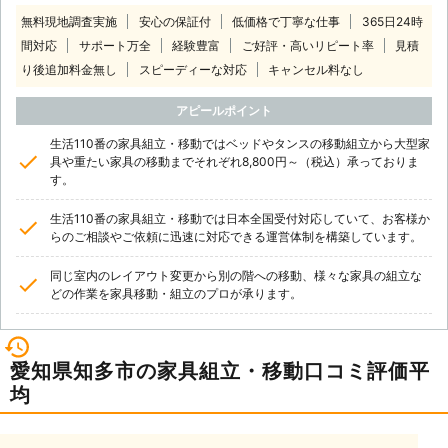
無料現地調査実施
安心の保証付
低価格で丁寧な仕事
365日24時
間対応
サポート万全
経験豊富
ご好評・高いリピート率
見積
り後追加料金無し
スピーディーな対応
キャンセル料なし
アピールポイント
生活110番の家具組立・移動ではベッドやタンスの移動組立から大型家
具や重たい家具の移動までそれぞれ8,800円～（税込）承っておりま
す。
生活110番の家具組立・移動では日本全国受付対応していて、お客様か
らのご相談やご依頼に迅速に対応できる運営体制を構築しています。
同じ室内のレイアウト変更から別の階への移動、様々な家具の組立な
どの作業を家具移動・組立のプロが承ります。
愛知県知多市の家具組立・移動口コミ評価平
均