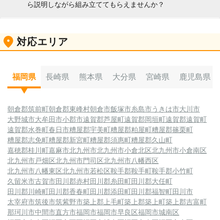
ら説明しながら組み立ててもらえませんか？
ことで問題なく使用できることがありますので、是非ご相
談ください。また、ドライバーを使用する際は、ネジに対
して垂直に使用し、あまり力をかけすぎないようすると、
お任せください。お客様にはきめ細かく丁寧にご説明しな
ねじ山に負担をかけることなく回すことが出来ます。
対応エリア
がら組み立てさせていただきます。もし、作業の際にご不
明な点やお気づきになったことがございましたら、遠慮な
くお尋ねください。
福岡県
長崎県
熊本県
大分県
宮崎県
鹿児島県
朝倉郡筑前町
朝倉郡東峰村
朝倉市
飯塚市
糸島市
うきは市
大川市
大野城市
大牟田市
小郡市
遠賀郡芦屋町
遠賀郡岡垣町
遠賀郡遠賀町
遠賀郡水巻町
春日市
糟屋郡宇美町
糟屋郡粕屋町
糟屋郡篠栗町
糟屋郡志免町
糟屋郡新宮町
糟屋郡須惠町
糟屋郡久山町
嘉穂郡桂川町
嘉麻市
北九州市
北九州市小倉北区
北九州市小倉南区
北九州市戸畑区
北九州市門司区
北九州市八幡西区
北九州市八幡東区
北九州市若松区
鞍手郡鞍手町
鞍手郡小竹町
久留米市
古賀市
田川郡赤村
田川郡糸田町
田川郡大任町
田川郡川崎町
田川郡香春町
田川郡添田町
田川郡福智町
田川市
太宰府市
筑後市
筑紫野市
築上郡上毛町
築上郡築上町
築上郡吉富町
那珂川市
中間市
直方市
福岡市
福岡市早良区
福岡市城南区