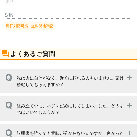
あり
対応
即日対応可能
無料現地調査
よくあるご質問
私は力に自信がなく、近くに頼れる人もいません。家具
移動してもらえますか？
お任せください。お客様にご依頼いただければ、当社が全
組み立て中に、ネジをだめにしてしまいました。どうす
て作業致しますので、ご安心ください。場合によっては、
ればいいでしょうか？
お客様にお尋ねしたり、お願い申し上げることもあります
が、その際はご協力をお願い致します。
一度当社までご相談いただき、実際にお見せいただけます
説明書を読んでも意味が分からないんですが、良かった
と正確にお答えすることが出来ます。代用品等を使用する