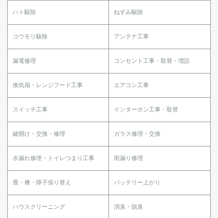
ハト駆除
ねずみ駆除
コウモリ駆除
アンテナ工事
漏電修理
コンセント工事・取替・増設
換気扇・レンジフード工事
エアコン工事
スイッチ工事
インターホン工事・取替
鍵開け・交換・修理
ガラス修理・交換
水漏れ修理・トイレつまり工事
雨漏り修理
畳・襖・障子張り替え
バッテリー上がり
ハウスクリーニング
消臭・脱臭