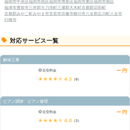
福岡市中央区
福岡市西区
福岡市博多区
福岡市東区
福岡市南区
福津市
豊前市
三井郡大刀洗町
三潴郡大木町
京都郡苅田町
京都郡みやこ町
みやま市
宮若市
宗像市
柳川市
八女郡広川町
八女市
行橋市
対応サービス一覧
解体工事
ー 円
目安料金
★★★★★
4.3
（6）
ピアノ調律 ピアノ修理
ー 円
目安料金
★★★★★
4.0
（3）