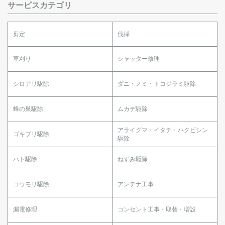
サービスカテゴリ
剪定
伐採
草刈り
シャッター修理
シロアリ駆除
ダニ・ノミ・トコジラミ駆除
蜂の巣駆除
ムカデ駆除
アライグマ・イタチ・ハクビシン
ゴキブリ駆除
駆除
ハト駆除
ねずみ駆除
コウモリ駆除
アンテナ工事
漏電修理
コンセント工事・取替・増設