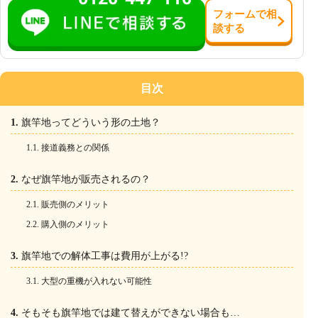
フォーム
で
相
談
する
目次
旗竿地ってどういう形の土地？
接道義務との関係
なぜ旗竿地が販売されるの？
販売側のメリット
購入側のメリット
旗竿地での解体工事は費用が上がる!?
大型の重機が入れない可能性
そもそも旗竿地では建て替えができない場合も…