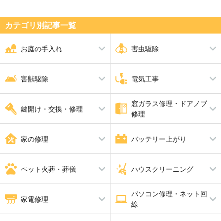
カテゴリ別記事⼀覧
お庭の手入れ
害虫駆除
剪定
シロアリ駆除
伐採
ダニ・ノミ・トコジラミ駆除
害獣駆除
電気工事
草刈り
蜂の巣駆除
芝張り
ムカデ駆除
砂利敷き
アリ駆除
シャッター修理
ゴキブリ駆除
窓ガラス修理・ドアノブ
アライグマ・イタチ・ハクビシ
アンテナ工事
ハト駆除
漏電修理
鍵開け・交換・修理
アスファルト工事
ブロック工事・コンクリート工
修理
ン駆除
コンセント工事・取替・増設
換気扇・レンジフード工事
事
ねずみ駆除
エアコン工事
コウモリ駆除
スイッチ工事
電動シャッター設置・修理
鍵開け・交換・修理
ガラス修理・交換
合い鍵製作
ドアノブ修理
家の修理
バッテリー上がり
照明工事
LAN配線工事
補助カギ取り付け
防犯鍵
インターホン工事・取替
分電盤工事
ＬＥＤ工事
電気工事全般
水漏れ修理・トイレつまり工事
バッテリー上がり
雨漏り修理
ペット火葬・葬儀
ハウスクリーニング
畳・襖・障子張り替え
給湯器修理・交換
防水工事
パソコン修理・ネット回
ペット火葬・葬儀
消臭・脱臭
ハウスクリーニング
家電修理
線
エアコンクリーニング
バスルームクリーニング