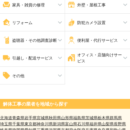
エアコン修理
パソコン修理
家具・雑貨の修理
外壁・屋根工事
家具修理
屋根工事
ピアノ調律 ピアノ修理
解体工事
リフォーム
防犯カメラ設置
瓦工事
外壁塗装・外壁工事
外張り断熱工事
内装工事
防犯カメラ設置
手すり設置
盗聴器・その他調査診断
便利屋・代行サービス
家全体のリフォーム
断熱工事
耐震工事
オフィス・店舗向けサー
盗聴器調査
家具組立・移動
引越し・配送サービス
ビス
引越し
自動ドア修理
その他
井戸掘り工事（さく井工事）
解体工事の業者を地域から探す
北海道
青森県
岩手県
宮城県
秋田県
山形県
福島県
茨城県
栃木県
群馬県
埼玉県
千葉県
東京都
神奈川県
新潟県
富山県
石川県
福井県
山梨県
長野県
岐阜県
静岡県
愛知県
三重県
滋賀県
京都府
大阪府
兵庫県
奈良県
和歌山県