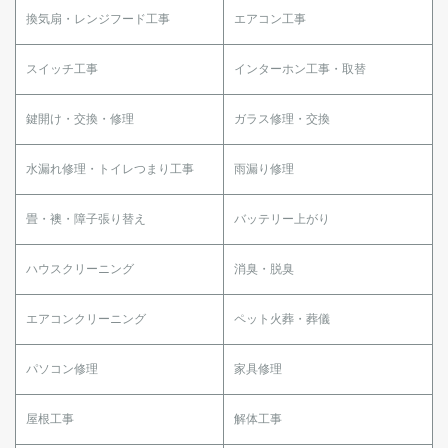
換気扇・レンジフード工事
エアコン工事
スイッチ工事
インターホン工事・取替
鍵開け・交換・修理
ガラス修理・交換
水漏れ修理・トイレつまり工事
雨漏り修理
畳・襖・障子張り替え
バッテリー上がり
ハウスクリーニング
消臭・脱臭
エアコンクリーニング
ペット火葬・葬儀
パソコン修理
家具修理
屋根工事
解体工事